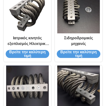
Ιατρικός κινητός
Σιδηροδρομικές
εξοπλισμός Ηλεκτρικό
μηχανές
σχοινί Αμβλυντής
Βρείτε την καλύτερη
Βρείτε την καλύτερη
δονήσεων
τιμή
τιμή