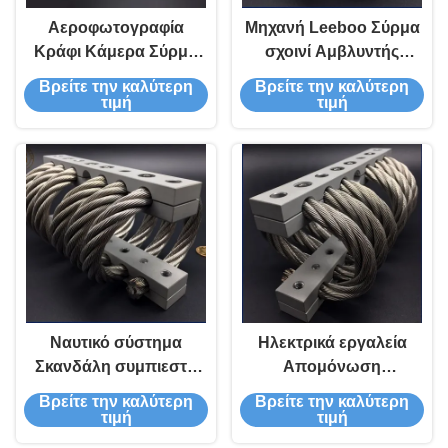
Αεροφωτογραφία
Μηχανή Leeboo Σύρμα
Κράφι Κάμερα Σύρμα
σχοινί Αμβλυντής
σχοινί Ατμιστής
δονήσεων Ελικόπτερο
Βρείτε την καλύτερη
Βρείτε την καλύτερη
δονήσεων Ατμιστής
Υπουργείο Μεταφοράς
τιμή
τιμή
καλωδίων μόνωσης
Ναυτικό σύστημα
Ηλεκτρικά εργαλεία
Σκανδάλη συμπιεστή
Απομόνωση
σεισμικός αισθητήρας
συρματόπλεγματος
Βρείτε την καλύτερη
Βρείτε την καλύτερη
αντλία ενέργειας
τιμή
τιμή
αυτόματο ντάμπινγκ