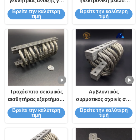
γεννήτριας άνοιξης για
ηλεκτρονική μείωση
μονάδες hvac
θορύβου με
Βρείτε την καλύτερη
Βρείτε την καλύτερη
απομονωτή από
τιμή
τιμή
ανοξείδωτο χάλυβα
JGX-0160D-2.7A
Τροχόσπιτο σεισμικός
Αμβλυντικός
αισθητήρας εξαρτήματα
συρματικός σχοινίς σοκ
μηχανής εύθραυστο
Απομόνωση
Βρείτε την καλύτερη
Βρείτε την καλύτερη
εξοπλισμό παράδοση
σκαλωσιάς συμπιεστής
τιμή
τιμή
έλεγχο κραδασμού
σεισμικός αισθητήρας
JGX-0648D-68A
ελικοειδής Isol