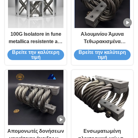
100G Isolatore in fune
Αλουμινίου Άμυνα
metallica resistente agli
Τεθωρακισμένα
urti con costruzione in
Αυτοκίνητα Εκτοξευτής
Βρείτε την καλύτερη
Βρείτε την καλύτερη
acciaio inossidabile o
Μηχανής Στάνος
τιμή
τιμή
alluminio - Supporto
Ενέργεια Σοκ Δονήσεις
antivibrante certificato
Μόνωση JGX-1276D-
ISO9001:2015
233B Wire Rope Isolator
Απομονωτές δονήσεων
Ενσωματωμένη