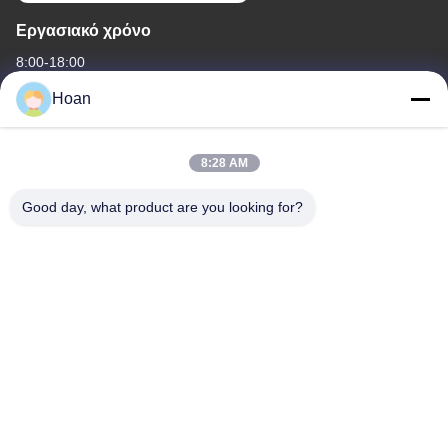
Εργασιακό χρόνο
8:00-18:00
Hoan
Η διεύθυνσή μας
Διεύθυνση εταιρείας
8:28 AM
F7, κτίριο 2, βιομηχανικό πάρκο Xinkai, δρόμος Jinye 2, ζώνη
υψηλής τεχνολογίας, Xi'an
Good day, what product are you looking for?
Διεύθυνση εργοστασίου
F7, κτίριο 2, βιομηχανικό πάρκο Xinkai, δρόμος Jinye 2, ζώνη
υψηλής τεχνολογίας, Xi'an
Τηλεφώνημα
86--18740357801