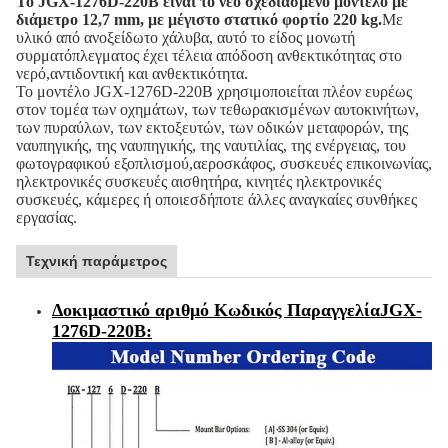
Το JGX-1276D-220B είναι το νέο σχεδιασμένο μοντέλο με
διάμετρο 12,7 mm, με μέγιστο στατικό φορτίο 220 kg.
Με
υλικό από ανοξείδωτο χάλυβα, αυτό το είδος μονωτή
συρματόπλεγματος έχει τέλεια απόδοση ανθεκτικότητας στο
νερό,αντιδοντική και ανθεκτικότητα.
Το μοντέλο JGX-1276D-220B χρησιμοποιείται πλέον ευρέως
στον τομέα των οχημάτων, των τεθωρακισμένων αυτοκινήτων,
των πυραύλων, των εκτοξευτών, των οδικών μεταφορών, της
ναυπηγικής, της ναυπηγικής, της ναυτιλίας, της ενέργειας, του
φωτογραφικού εξοπλισμού,αεροσκάφος, συσκευές επικοινωνίας,
ηλεκτρονικές συσκευές αισθητήρα, κινητές ηλεκτρονικές
συσκευές, κάμερες ή οποιεσδήποτε άλλες αναγκαίες συνθήκες
εργασίας.
Τεχνική παράμετρος
Δοκιμαστικό αριθμό Κωδικός Παραγγελία
JGX-
1276D-220B
: