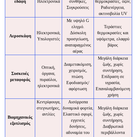
εδάφη
Ηλεκτρονικά
συνθήκες,
θερμοκρασίες, όζον,
Συγκρούσεις
Ραδιενέργεια,
ακτινοβολία UV
Με υψηλό G
ελιγμό.
Τεράστιες
Ηλεκτρονικά,
Δύσκολη
θερμοκρασίες και
Αεροσκάφη
Υπολογιστές
προσγείωση,
υψόμετρα, ελαφρύ
αναταραγμένος
βάρος
αέρας
Μεγάλη διάρκεια
Διαμετακόμιση,
ζωής, χωρίς
Οπτική,
χειρισμός,
συντήρηση,
Συσκευές
όργανα,
πτώση.
Επίδραση σε
μεταφοράς
πυραύλοι,
Εφοδιασμός/
υγρασία,
ηλεκτρονικά
αφόρτωση
Επαναλαμβανόμενη
χρήση
Κεντρίφουγα,
Αισόρροπα
στεγνωτήρες,
δυναμικά φορτία,
Μεγάλη διάρκεια
αντλίες
Ελαστικό σφυρί,
ζωής, χωρίς
Βιομηχανικός
εγγενείς
συντήρηση,
εξοπλισμός
δονήσεις,
Διαβρωτικά
αδυναμία του
περιβάλλοντα