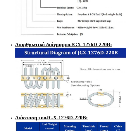
Διαρθρωτικό διάγραμμα
JGX-1276D-220B
:
Διάσταση του
JGX-1276D-220B
: