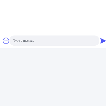
Photo
Video Call
Ετικέτες:
Μεταλλικές Ίνες
Audio Call
Απομονωτές Συρματόπλεγματος Οκτώ Σπείρες
Εξαρτήματα Για Την Κατασκευή Συσκευών Που Χρησι