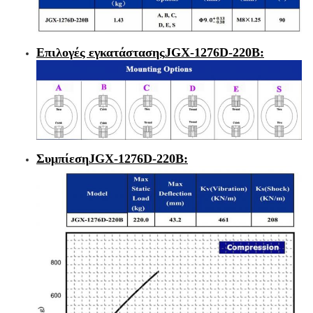
Επιλογές εγκατάστασης
JGX-1276D-220B
:
Συμπίεση
JGX-1276D-220B
: