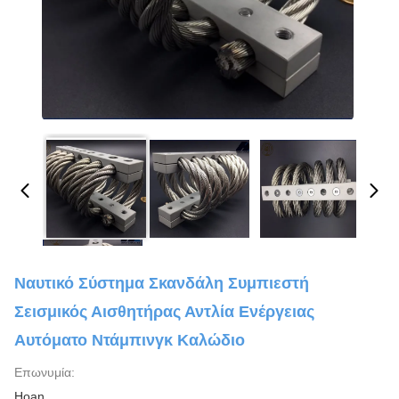
Ναυτικό Σύστημα Σκανδάλη Συμπιεστή
Σεισμικός Αισθητήρας Αντλία Ενέργειας
Αυτόματο Ντάμπινγκ Καλώδιο
Επωνυμία:
Hoan