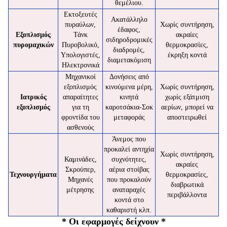
θεμέλιου.
Εκτοξευτές
Ακατάλληλο
πυραύλων,
Χωρίς συντήρηση,
έδαφος,
Εξοπλισμός
Τάνκ
ακραίες
σιδηροδρομικές
πυρομαχικών
Πυροβολικό,
θερμοκρασίες,
διαδρομές,
Υπολογιστές,
έκρηξη κοντά
διαμετακόμιση
Ηλεκτρονικά
Μηχανικοί
Δονήσεις από
εξοπλισμός
κινούμενα μέρη,
Χωρίς συντήρηση,
Ιατρικός
απαραίτητες
κινητά
χωρίς εξάτμιση
εξοπλισμός
για τη
καροτσάκια-Σοκ
αερίων, μπορεί να
φροντίδα του
μεταφοράς
αποστειρωθεί
ασθενούς
Άνεμος που
προκαλεί αντηχία
Χωρίς συντήρηση,
Καμινάδες,
συχνότητες,
ακραίες
Σκρούπερ,
αέρια στοίβας
Τεχνουργήματα
θερμοκρασίες,
Μηχανές
που προκαλούν
διαβρωτικά
μέτρησης
αναταραχές
περιβάλλοντα
κοντά στο
καθαριστή κλπ.
* Οι εφαρμογές δείχνουν *