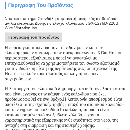
Περιγραφή Του Προϊόντος
Ναυτικό σύστημα Σκανδάλη συμπιεστή σεισμικός αισθητήρας
αντλία ενέργειας Δονήσεις έλεγχο κλονισμού JGX-1276D-220B
Wire Vibration Iso
Περιγραφή του προϊόντος
Η ευρεία γκάμα των απομονωτών δονήσεων και των
ελαστομερικών συσσωρευτών συγκρούσεων της Xi ̊an Ho ̊, οι
περισσότεροι εξοπλισμός μπορεί να ανασταλεί με
επιτυχία.οθόνεςΓια να χρησιμοποιήσετε τον σωστό εξοπλισμό
για την ιδιαίτερη πίεση της περίπτωσής σας, οι μηχανικοί της
Hoan's εκτελούν τους σωστούς υπολογισμούς των
συγκρούσεων.
Η λειτουργία του ελαστικού δημιουργείται από την ελαστικότητα
που είναι εγγενής στην κάμψη ενός καλωδίου που έχει
προδιαμορφωθεί σε ένα βρόχο.Η λειτουργία αποσβεσμού είναι
αποτέλεσμα της σχετικής τριβής μεταξύ του ατομικού καλωδίου
και των νήμων του καλωδίουΤα καλώδια, τα οποία είναι
κατασκευασμένα από ανοξείδωτο χάλυβα, είχαν τα
χαρακτηριστικά της εξαιρετικής ανθεκτικότητας στο νερό, της
αντοχής στη διάβρωση και της σταθερής χρήσης.