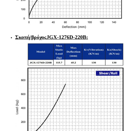
Σκοπή/βρόχος
JGX-1276D-220B
: