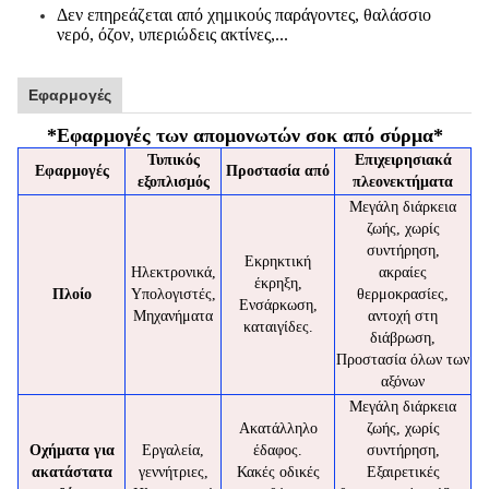
Δεν επηρεάζεται από χημικούς παράγοντες, θαλάσσιο
νερό, όζον, υπεριώδεις ακτίνες,...
Εφαρμογές
*
Εφαρμογές των απομονωτών σοκ από σύρμα
*
Τυπικός
Επιχειρησιακά
Εφαρμογές
Προστασία από
εξοπλισμός
πλεονεκτήματα
Μεγάλη διάρκεια
ζωής, χωρίς
συντήρηση,
Εκρηκτική
Ηλεκτρονικά,
ακραίες
έκρηξη,
Πλοίο
Υπολογιστές,
θερμοκρασίες,
Ενσάρκωση,
Μηχανήματα
αντοχή στη
καταιγίδες.
διάβρωση,
Προστασία όλων των
αξόνων
Μεγάλη διάρκεια
Ακατάλληλο
ζωής, χωρίς
Οχήματα για
Εργαλεία,
έδαφος.
συντήρηση,
ακατάστατα
γεννήτριες,
Κακές οδικές
Εξαιρετικές