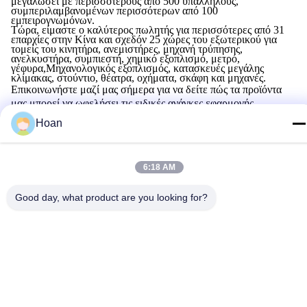
μεγαλώσει με περισσότερους από 500 υπαλλήλους,
συμπεριλαμβανομένων περισσότερων από 100
εμπειρογνωμόνων.
Τώρα, είμαστε ο καλύτερος πωλητής για περισσότερες από 31
επαρχίες στην Κίνα και σχεδόν 25 χώρες του εξωτερικού για
τομείς του κινητήρα, ανεμιστήρες, μηχανή τρύπησης,
ανελκυστήρα, συμπιεστή, χημικό εξοπλισμό, μετρό,
γέφυρα,Μηχανολογικός εξοπλισμός, κατασκευές μεγάλης
κλίμακας, στούντιο, θέατρα, οχήματα, σκάφη και μηχανές.
Επικοινωνήστε μαζί μας σήμερα για να δείτε πώς τα προϊόντα
μας μπορεί να ωφελήσει τις ειδικές ανάγκες εφαρμογής
εξοπλισμού σας ή εναλλακτικά μπορείτε να βρείτε έναν από τους
Hoan
πολλούς αντιπροσώπους μας για να σας βοηθήσει να
ανταποκριθεί στις απαιτήσεις των προϊόντων σας!
6:18 AM
Πιστοποιητικά
Good day, what product are you looking for?