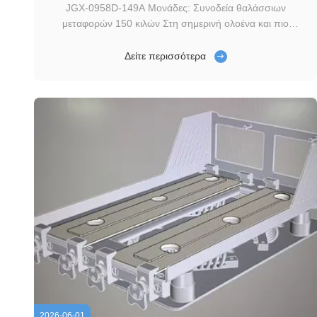
JGX-0958D-149A Μονάδες: Συνοδεία θαλάσσιων
μεταφορών 150 κιλών Στη σημερινή ολοένα και πιο
πολυάσχολη παγκόσμια logistics και θαλάσσια ναυτιλία,
παρτίδες ηλεκτρονικού εξοπλισμού ακριβείας, συσκευών
Δείτε περισσότερα
επικοινωνίας και οργάνων φορτώνονται σε πλοία,
διασχίζοντας χιλιάδες χιλιόμετρα θάλασσας σε λιμάνια σε
...
2026-06-01