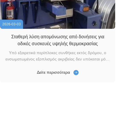
2026-03-03
Σταθερή λύση απομόνωσης από δονήσεις για
οδικές συσκευές υψηλής θερμοκρασίας
Υπό εξαιρετικά περίπλοκες συνθήκες εκτός δρόμου, ο
ενσωματωμένος εξοπλισμός ακριβείας δεν υπόκειται μόνο
σε απλές δονήσεις, αλλά και σε διαρκείς σοκ υψηλής
έντασης και πολυδιάστατα τυχαία φορτία.Πρόσφατα,Xi'an
Δείτε περισσότερα
Hoan Microwave Co., Ltd.έχει ολοκληρώσει ένα εξαιρετικά
απαιτητικό έργο τροποποίησης πολι...