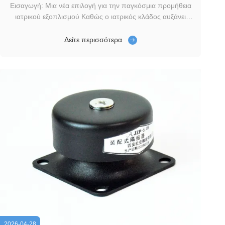
Εισαγωγή: Μια νέα επιλογή για την παγκόσμια προμήθεια
ιατρικού εξοπλισμού Καθώς ο ιατρικός κλάδος αυξάνει
συνεχώς τις απαιτήσεις του για σταθερότητα και
ανθεκτικότητα εξοπλισμού, οι κατασκευαστές ιατρικών
Δείτε περισσότερα
συσκευών και οι ομάδες προμηθειών νοσοκομείων
αναζητούν ενεργά λύσεις υψηλής απόδοσης, αξιόπιστ...
2026-04-28