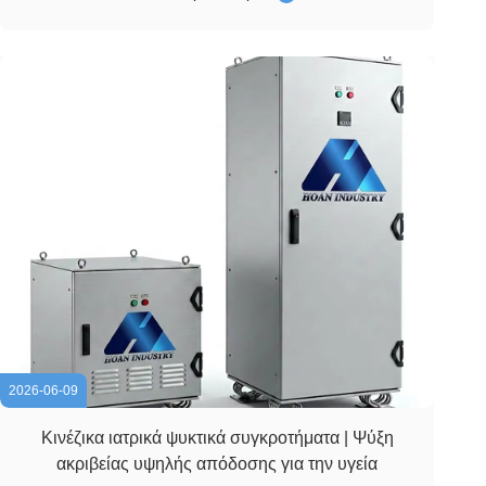
κραδασμούς, συνεχείς κραδασμούς και πολύπλοκες
συνθήκες εδάφους. Τέτοιες σκληρές συνθήκες εργασίας
επ...
2026-06-09
Κινέζικα ιατρικά ψυκτικά συγκροτήματα | Ψύξη
ακριβείας υψηλής απόδοσης για την υγεία