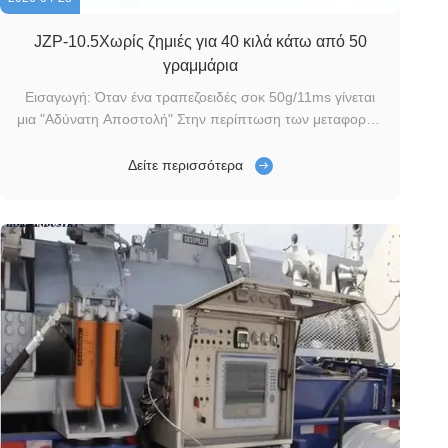
JZP-10.5Χωρίς ζημιές για 40 κιλά κάτω από 50
γραμμάρια
Εισαγωγή: Όταν ένα τραπεζοειδές σοκ 50g/11ms γίνεται
μια "Αδύνατη Αποστολή" Στην περίπτωση των μεταφορών
βαρέων εξοπλισμών, οι ζημίες λόγω σοκ είναι η κύρια αιτία
των αιτήσεων αποζημίωσης.Οι τεχνικές προδιαγραφές του
Δείτε περισσότερα
πελάτη έκαναν όλες τις συμβατικές λύσεις απομόνωσης
από δονήσεις άμεσα αναποτελεσμ...