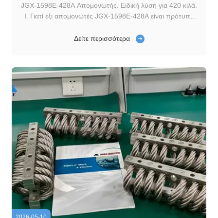
JGX-1598E-428A Απομονωτής. Ειδική λύση για 420 κιλά.
Ι. Γιατί έξι απομονωτές JGX-1598E-428A είναι πρότυπα
για θαλάσσιες ντουλάπες 420kg 1.1 Ανάλυση των
πονηρών σημείων μεταφοράς θαλάσσιων υδραυλικών Σε
Δείτε περισσότερα
σενάρια θαλάσσιας ναυτιλίας και λειτουργίας πλοίων, τα
θαλάσσια ηλεκτρικά ντουλάπια είναι βασικός ...
2026-05-10