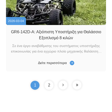
2026-03-04
GR6-142D-A: Αξιόπιστη Υποστήριξη για Θαλάσσιο
Εξοπλισμό 8 κιλών
Σε ένα έργο αναβάθμισης του συστήματος υποστήριξης
επικοινωνίας για ένα εγχώριο πλοίο μηχανικής θαλάσσης,
η δομή στερέωσης και σύνδεσης ενός βασικού
εξοπλισμού καμπίνας έγινε το επίκεντρο της τεχνικής
Δείτε περισσότερα
έρευνας.Ο εξοπλισμός μετρά 310 mm × 183 mm × 200
mm και ζυγίζει περίπου 8 kg.Εξαιτίας των μακροχρόν...
1
2