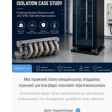
2026-07-13
Μια πρακτική λύση απομόνωσης σύρματος
σχοινιού για ένα βαρύ ντουλάπι τηλεπικοινωνιών
Επισκόπηση έργου Ένας κατασκευαστής εξοπλισμού
επικοινωνίας στο Guangzhou χρειαζόταν έναν αξιόπιστο
τρόπο για να προστατεύσει ένα βαρύ ντουλάπι που
περιέχει ευαίσθητες ηλεκτρονικές μονάδες. Το ερμάριο θα
Δείτε περισσότερα