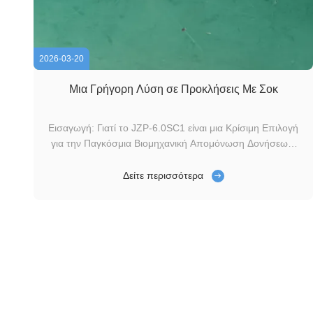
2026-03-20
Μια Γρήγορη Λύση σε Προκλήσεις Με Σοκ
Εισαγωγή: Γιατί το JZP-6.0SC1 είναι μια Κρίσιμη Επιλογή
για την Παγκόσμια Βιομηχανική Απομόνωση Δονήσεων;
Στο σύγχρονο βιομηχανικό τοπίο, όπου ο εξοπλισμός
απαιτείται όλο και περισσότερο να είναι υψηλής ακρίβειας
Δείτε περισσότερα
και υψηλής αξιοπιστίας, η απόδοση των απομονωτών
δονήσεων επηρεάζει άμεσα τη διάρκεια ζ...