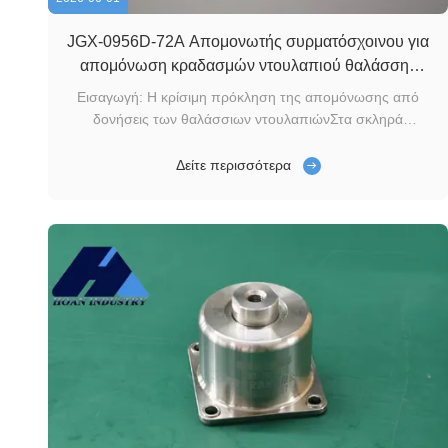
JGX-0956D-72A Απομονωτής συρματόσχοινου για
απομόνωση κραδασμών ντουλαπιού θαλάσσης
100kg
Εισαγωγή: Η κρίσιμη πρόκληση της απομόνωσης από
δονήσεις των θαλάσσιων ντουλαπιώνΣτα σκληρά
περιβάλλοντα των θαλάσσιων πλοίων, των θαλάσσιων
ηλεκτρονικών ντουλαπιών, των συστημάτων
Δείτε περισσότερα
πλοήγησης,και τα ράφια επικοινωνίας υπόκεινται συνεχώς
σε σοβαρή συγκρούση πολλών αξόνων και συνεχείς
δονήσεις χαμηλής ...