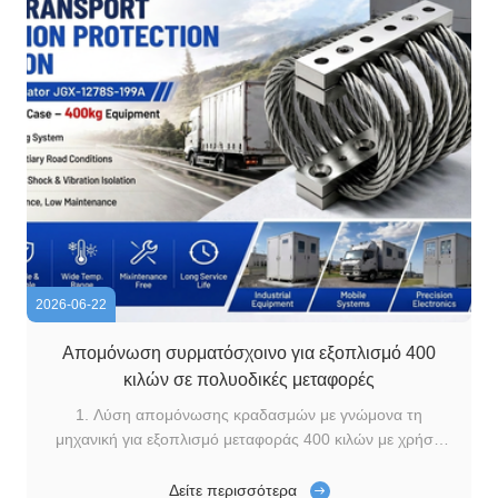
2026-06-22
Απομόνωση συρματόσχοινο για εξοπλισμό 400
κιλών σε πολυοδικές μεταφορές
1. Λύση απομόνωσης κραδασμών με γνώμονα τη
μηχανική για εξοπλισμό μεταφοράς 400 κιλών με χρήση
απομονωτών συρματόσχοινων JGX-1278S-199A Στη
σύγχρονη βιομηχανική εφοδιαστική, οι κραδασμοί και οι
Δείτε περισσότερα