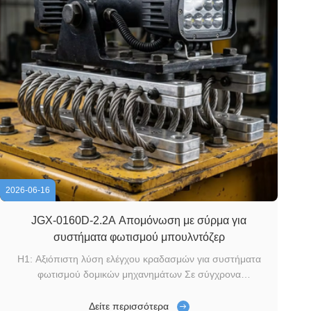
2026-06-16
JGX-0160D-2.2A Απομόνωση με σύρμα για
συστήματα φωτισμού μπουλντόζερ
H1: Αξιόπιστη λύση ελέγχου κραδασμών για συστήματα
φωτισμού δομικών μηχανημάτων Σε σύγχρονα
περιβάλλοντα κατασκευής και μηχανικής, οι μπουλντόζες
λειτουργούν για παρατεταμένες περιόδους υπό ακραίους
Δείτε περισσότερα