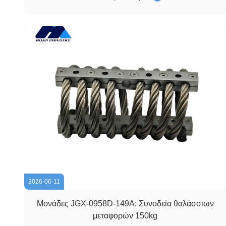
εκτεθεί σε κραδασμούς και μηχανικούς κραδασμούς κατά
τον χειρισμό, τη μεταφορά, την εγκατάσταση ...
2026-06-11
Μονάδες JGX-0958D-149A: Συνοδεία θαλάσσιων
μεταφορών 150kg