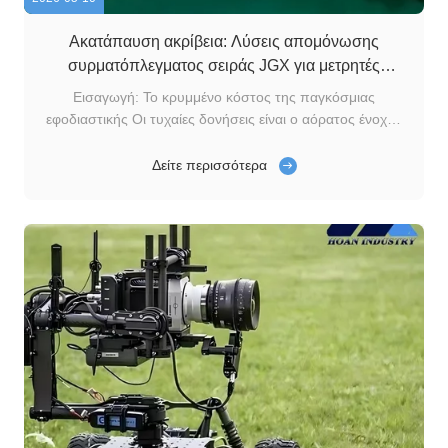
Ακατάπαυση ακρίβεια: Λύσεις απομόνωσης
συρματόπλεγματος σειράς JGX για μετρητές
ακρίβειας
Εισαγωγή: Το κρυμμένο κόστος της παγκόσμιας
εφοδιαστικής Οι τυχαίες δονήσεις είναι ο αόρατος ένοχος
που καταστρέφει την ακρίβεια του εξοπλισμού
μέτρησης.Τα δεξαμενόπλοια ρυμουλκουμένων
Δείτε περισσότερα
χρησιμοποιούνται ευρέως για τη μεταφορά διυλισμένου
πετρελαίουΕπειδή οι αντλίες υψηλής ακρίβειας με θετικό
μετατόπι...