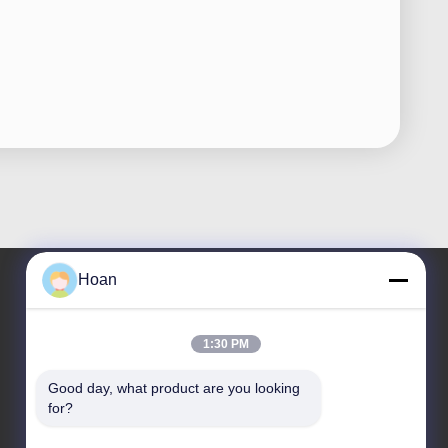
Hoan
Η διεύθυνσή μας
1:30 PM
Διεύθυνση εταιρείας
Good day, what product are you looking 
F7, κτίριο 2, βιομηχανικό πάρκο Xinkai, δρόμος Jinye 2,
for?
ζώνη υψηλής τεχνολογίας, Xi'an