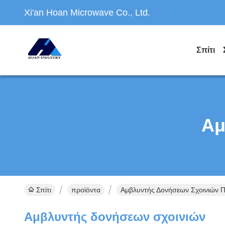
Xi'an Hoan Microwave Co., Ltd.
Σπίτι
Αμ
Σπίτι
προϊόντα
Αμβλυντής Δονήσεων Σχοινιών Π
Αμβλυντής δονήσεων σχοινιών