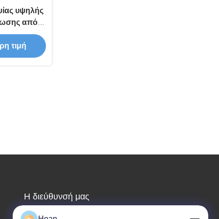
ψίας υψηλής
νωσης από
 για την
ρη τιμή
ειας
Η διεύθυνσή μας
Διεύθυνση εταιρείας
Hoan