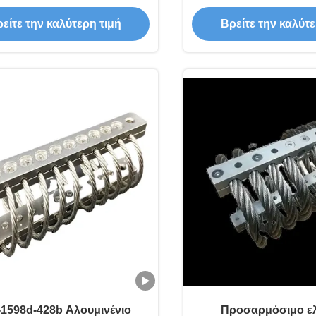
πομονωτήρα αποσβεστήρα
αντιδονήσεων λύσεις
είτε την καλύτερη τιμή
Βρείτε την καλύτε
δονήσεων
-1598d-428b Αλουμινένιο
Προσαρμόσιμο ελ