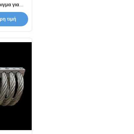
ιγμα για
 και λύσεις
ρη τιμή
ς