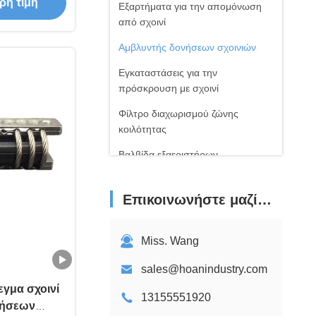
ρη τιμή
ωση για το
Εξαρτήματα για την απομόνωση
α και
από σχοινί
ικό
Αμβλυντής δονήσεων σχοινιών
Εγκαταστάσεις για την
πρόσκρουση με σχοινί
Φίλτρο διαχωρισμού ζώνης
κοιλότητας
Βαλβίδα εξαεριστήρων
Επικοινωνήστε μαζί μας
Miss. Wang
sales@hoanindustry.com
γμα σχοινί
13155551920
ήσεων