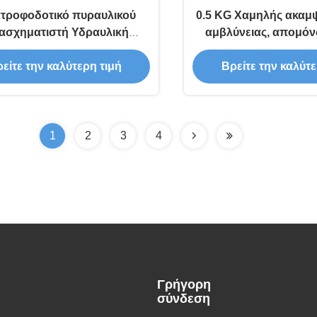
τροφοδοτικό πυραυλικού
0.5 KG Χαμηλής ακαμ
ασχηματιστή Υδραυλική
αμβλύνειας, απομό
άδα εκκίνησης Μηχανική
δονήσεις με σφαίρα
είτε την καλύτερη τιμή
Βρείτε την καλύτε
ο δόνηση Απορρόφηση σοκ
εξόρυξη ενέργ
1
2
3
4
Γρήγορη
σύνδεση