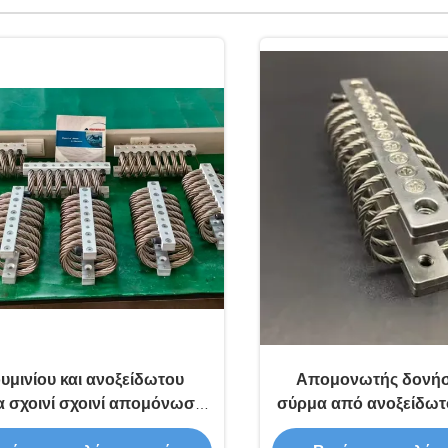
υμινίου και ανοξείδωτου
Απομονωτής δονή
α σχοινί σχοινί απομόνωση
σύρμα από ανοξείδωτ
5kg μέγιστο στατικό φορτίο
μέγιστο στατικό φορτί