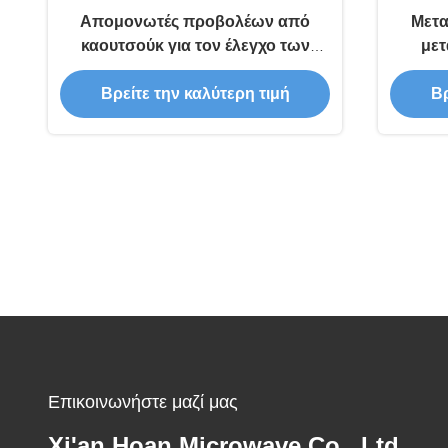
Απομονωτές προβολέων από
Μετα
καουτσούκ για τον έλεγχο των
μετ
δονήσεων σε βιομηχανία
μον
Βρείτε την καλύτερη τιμή
Βρ
στάδι
Επικοινωνήστε μαζί μας
Xi'an Hoan Microwave Co., Ltd.