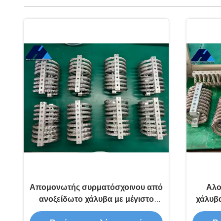
Απομονωτής συρματόσχοινου από
Αλο
ανοξείδωτο χάλυβα με μέγιστο
χάλυβ
στατικό φορτίο 370 κιλών για
με 51