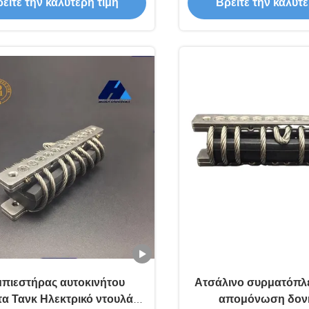
είτε την καλύτερη τιμή
Βρείτε την καλύτε
 Loops σχεδιασμός για τον
ανθεκτικός στη διάβρ
έλεγχο των δονήσεων
σταθμό κινητήρ
αεροδιαστημ
πιεστήρας αυτοκινήτου
Ατσάλινο συρματόπλε
α Τανκ Ηλεκτρικό ντουλάπι
απομόνωση δον