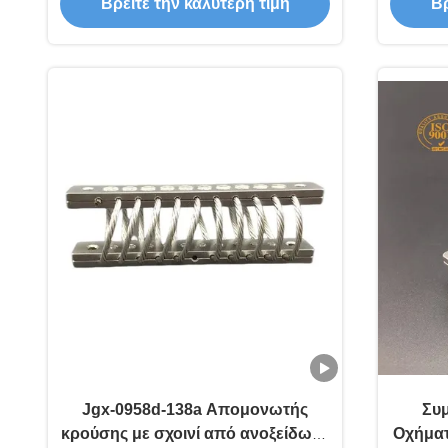
Βρείτε την καλύτερη τιμή
Βρ
απόσβεση κραδασμών και
και 8
δονήσεων στη θάλασσα
Jgx-0958d-138a Απομονωτής
Συμ
κρούσης με σχοινί από ανοξείδωτο
Οχήματ