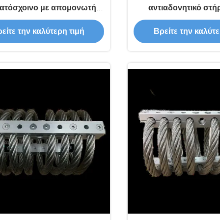
ατόσχοινο με απομονωτή
αντιαδονητικό στήρ
ς Κατάσταση για συστατικά
μηχανήματα εργαλείων
είτε την καλύτερη τιμή
Βρείτε την καλύτε
πυρήνα ρουλεμάντων
ισοπέδωση