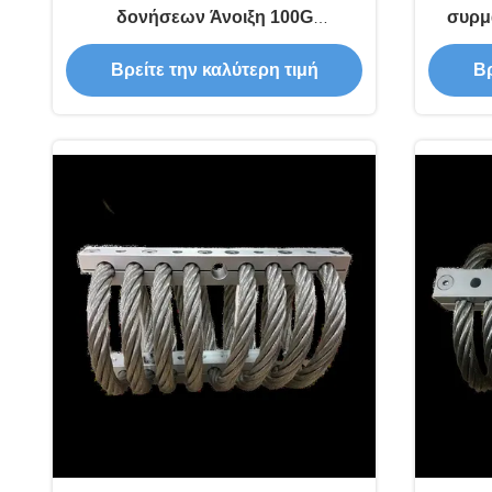
δονήσεων Άνοιξη 100G
συρμ
Απομονωτικά δονήσεων από σοκ
κρούση
Βρείτε την καλύτερη τιμή
Βρ