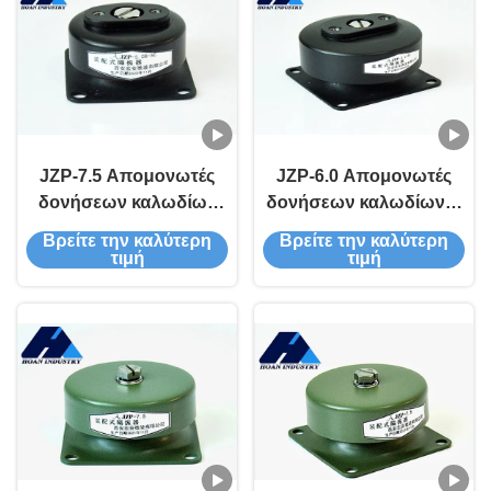
JZP-7.5 Απομονωτές
JZP-6.0 Απομονωτές
δονήσεων καλωδίων
δονήσεων καλωδίων Η
προσαρμόσιμοι για
τέλεια εφαρμογή για
Βρείτε την καλύτερη
Βρείτε την καλύτερη
περίπλοκα
συστήματα εξοπλισμού
τιμή
τιμή
περιβάλλοντα εργασίας
ακριβείας