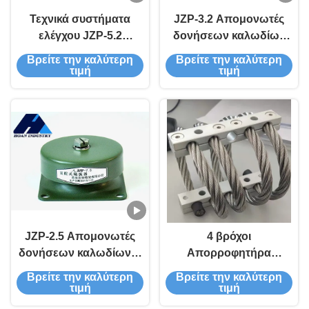
Τεχνικά συστήματα
JZP-3.2 Απομονωτές
ελέγχου JZP-5.2
δονήσεων καλωδίων
Απομονωτές δονήσεων
απαραίτητοι για τον
Βρείτε την καλύτερη
Βρείτε την καλύτερη
καλωδίων για
έλεγχο δονήσεων σε
τιμή
τιμή
μηχανήματα υψηλών
οποιοδήποτε
επιδόσεων
περιβάλλον
JZP-2.5 Απομονωτές
4 βρόχοι
δονήσεων καλωδίων Η
Απορροφητήρα
τέλεια επιλογή για
συγκρούσεων Χάλυβα
Βρείτε την καλύτερη
Βρείτε την καλύτερη
καταστάσεις υψηλής
Αλουμίνιο Αμόριο
τιμή
τιμή
έντασης τριβής