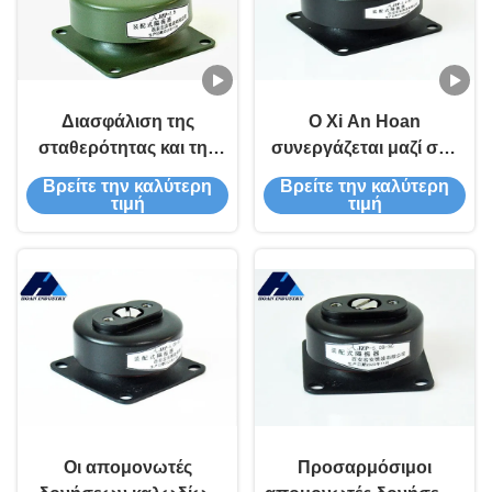
Διασφάλιση της
Ο Xi An Hoan
σταθερότητας και της
συνεργάζεται μαζί σας
ακρίβειας του
για ένα περιβάλλον
Βρείτε την καλύτερη
Βρείτε την καλύτερη
εξοπλισμού με τους
χωρίς δονήσεις με τους
τιμή
τιμή
απομονωτές δονήσεων
απομονωτές δονήσεων
καλωδίων JZP-4.2
καλωδίων JZP-7.0
Οι απομονωτές
Προσαρμόσιμοι