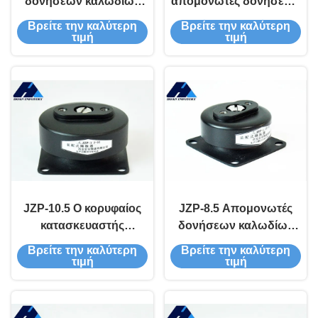
δονήσεων καλωδίων
απομονωτές δονήσεων
JZP-15 είναι η απόλυτη
καλωδίων JZP-13.5
Βρείτε την καλύτερη
Βρείτε την καλύτερη
λύση για την αμβλύνση
μειώνουν τις δονήσεις
τιμή
τιμή
των μηχανικών
και τον θόρυβο για
συστημάτων
βελτιωμένη απόδοση
εξοπλισμού
JZP-10.5 Ο κορυφαίος
JZP-8.5 Απομονωτές
κατασκευαστής
δονήσεων καλωδίων
απομονωτών
για την αεροναυπηγική
Βρείτε την καλύτερη
Βρείτε την καλύτερη
δονήσεων καλωδίων
και το διάστημα με
τιμή
τιμή
για την κατασκευή
πειράματα κρούσης
οργάνων ακριβείας
100g