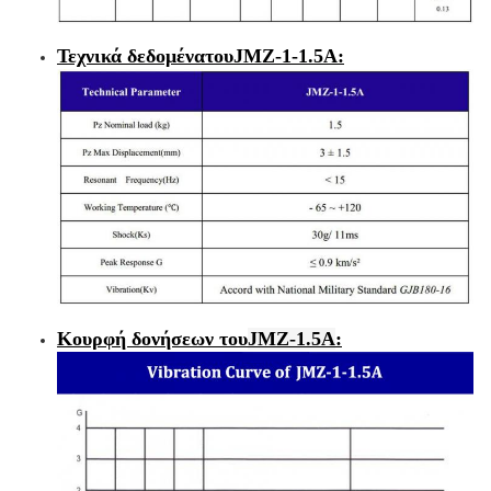
Τεχνικά δεδομένα
του
JMZ-1-1.5A
:
Κουρφή δονήσεων
του
JMZ-1.5A
: