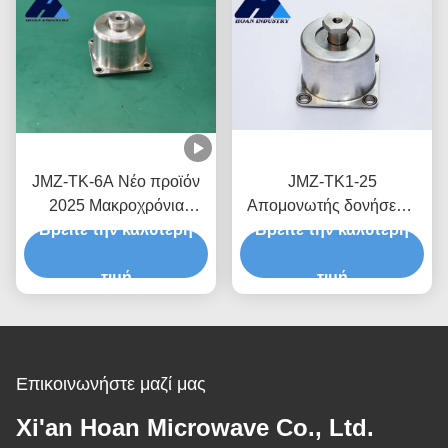
JMZ-TK-6A Νέο προϊόν
JMZ-TK1-25
2025 Μακροχρόνια
Απομονωτής δονήσεων
απομόνωση δονήσεων
Βρείτε την καλύτερη
ευρύ φάσμα εφαρμογών
Βρείτε την καλύτερη
Απομόνωση ελαστικών
για διάφορους
ταιριάζει με τον
τιμή
βιομηχανικούς τομείς και
τιμή
περισσότερο
συστήματα
τυποποιημένο εξοπλισμό
Επικοινωνήστε μαζί μας
Xi'an Hoan Microwave Co., Ltd.