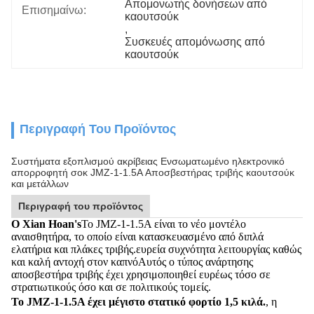
Απομονωτής δονήσεων από 
Επισημαίνω:
καουτσούκ
, 
Συσκευές απομόνωσης από 
καουτσούκ
Περιγραφή Του Προϊόντος
Συστήματα εξοπλισμού ακρίβειας Ενσωματωμένο ηλεκτρονικό
απορροφητή σοκ JMZ-1-1.5A Αποσβεστήρας τριβής καουτσούκ
και μετάλλων
Περιγραφή του προϊόντος
Ο Xian Hoan's
Το JMZ-1-1.5A είναι το νέο μοντέλο
αναισθητήρα, το οποίο είναι κατασκευασμένο από διπλά
ελατήρια και πλάκες τριβής.ευρεία συχνότητα λειτουργίας καθώς
και καλή αντοχή στον καπνόΑυτός ο τύπος ανάρτησης
αποσβεστήρα τριβής έχει χρησιμοποιηθεί ευρέως τόσο σε
στρατιωτικούς όσο και σε πολιτικούς τομείς.
Το JMZ-1-1.5A έχει μέγιστο στατικό φορτίο 1,5 κιλά.
, η