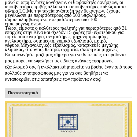
μόνο οι απομονωτές δονήσεων, οι θωρακιστές δονήσεων, οι
αποσβεστήρες τριβής αλλά και οι αποσβεστήρες καθώς και τα
φίλτρα LC.Με την ταχεία ανάπτυξη των δεκαετιών, έχουμε
μεγαλώσει με περισσότερους από 500 υπαλλήλους,
συμπεριλαμβανομένων περισσότερων από 100
εμπειρογνωμόνων.
Τώρα, είμαστε ο καλύτερος πωλητής για περισσότερες από 31
επαρχίες στην Κίνα και σχεδόν 15 χώρες του εξωτερικού για
τομείς του κινητήρα, ανεμιστήρες, μηχανή τρύπησης,
ανελκυστήρα, συμπιεστή, χημικό εξοπλισμό, μετρό,
γέφυρα,Μηχανολογικός εξοπλισμός, κατασκευές μεγάλης
κλίμακας, στούντιο, θέατρα, οχήματα, σκάφη και μηχανές.
Επικοινωνήστε μαζί μας σήμερα για να δείτε πώς τα προϊόντα
μας μπορεί να ωφελήσει τις ειδικές ανάγκες εφαρμογής
εξοπλισμού σας ή εναλλακτικά μπορείτε να βρείτε έναν από τους
πολλούς αντιπροσώπους μας για να σας βοηθήσει να
ανταποκριθεί στις απαιτήσεις των προϊόντων σας!
Πιστοποιητικά