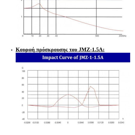
Κουρφή πρόσκρουσης του JMZ-1.5A: