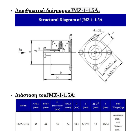
Διαρθρωτικό διάγραμμα
JMZ-1-1.5A
:
Διάσταση του
JMZ-1-1.5A
: