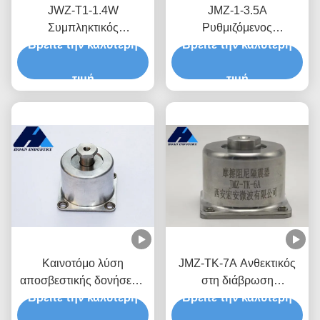
JWZ-T1-1.4W
JMZ-1-3.5A
Συμπληκτικός
Ρυθμιζόμενος
Βρείτε την καλύτερη
απομονωτής
Βρείτε την καλύτερη
Αντικραδασμικός
δονήσεωνΣταθερή
Απομονωτής για
προστασία από ταραχές
τιμή
Εξοπλισμό HVAC,
τιμή
και δονήσεις για ελαφρύ
Φορτίο 3.5kg
εξοπλισμό
Καινοτόμο λύση
JMZ-TK-7A Ανθεκτικός
αποσβεστικής δονήσεως
στη διάβρωση
Βρείτε την καλύτερη
JMZ-TK-6A
Βρείτε την καλύτερη
απομονωτής
Απορροφητήρα
αναισθητοποίησης τριβής