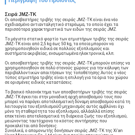
Περιγραφή Του Προϊόντος
Σειρά JMZ-TK
Οι αποσβεστήρες τριβής της σειράς JMZ-TK είναι ένα νέο
σχεδιασμένο αντιανταλγητικό στερέωμα, το οποίο έχει τα
περισσότερα χαρακτηριστικά των ειδών της σειράς JMZ.
Το μέγιστο στατικό φορτίο των ατμιστήρων τριβής της σειράς
JMZ-TK είναι από 2,5 kg έως 50 kg, τα οποία μπορούν να
χρησιμοποιηθούν ειδικά σε πολλούς εξοπλισμούς και
συστήματα ακριβείας, ενσωματωμένα ηλεκτρονικά, κλπ.
Οι αποσβεστήρες τριβής της σειράς JMZ-TK μπορούν επίσης να
χρησιμοποιηθούν σε πολύ στενούς χώρους για την κάλυψη των
περιβαλλοντικών απαιτήσεων της τοποθέτησης.Αυτός ο νέος
τύπος ατμιστήρα τριβής είναι η επιλογή για τα όρια του χώρου
σε ορισμένες ειδικές καταστάσεις.
Το βασικό πλεονέκτημα των αποσβεστήρων τριβής της σειράς
JMZ-TK έγκειται στην μοναδική αρχή αποσβεσμού τους.που
μπορεί να παράγει αποτελεσματική δύναμη αποσβεσμού κατά τη
λειτουργία του εξοπλισμούΟ μηχανισμός αυτός αμβλύνει όχι
μόνο τη σταθερότητα του εξοπλισμού, αλλάαλλά επίσης
επεκτείνει αποτελεσματικά τη διάρκεια ζωής του εξοπλισμού,
μειώνοντας ταυτόχρονα το κόστος συντήρησης που
προκαλείται από δονήσεις.
Συνολικά, ο απομονωτής δονήσεων σειράς JMZ-TK της Xi'an