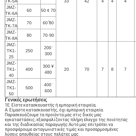
TK-5A
33
42
4
4
4
JMZ-
60
50 ¢ 70
TK-6A
JMZ-
70
60 ̊80
TK-7A
JMZ-
80
70·90
TK-8A
JMZ-
200 ̇
TK1-
250
300
25
JMZ-
300 ¥
TK1-
400
20
70
7
8
7
480
40
JMZ-
400 ̇
TK1-
500
600
50
Γενικές ερωτήσεις
1Ε: Είστε κατασκευαστής ή εμπορική εταιρεία;
Α: Είμαστε κατασκευαστής, όχι εμπορική εταιρεία.
Παρασκευάζουμε τα προϊόντα μας στις δικές μας
εγκαταστάσεις, εξασφαλίζοντας πλήρη έλεγχο της ποιότητας
και της διαδικασίας παραγωγής.Αυτό μας επιτρέπει να
προσφέρουμε ανταγωνιστικές τιμές και προσαρμοσμένες
λύσεις απευθείας στους πελάτες μας.