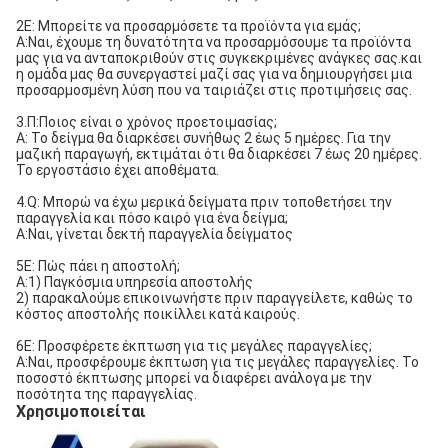
2Ε: Μπορείτε να προσαρμόσετε τα προϊόντα για εμάς;
Α:Ναι, έχουμε τη δυνατότητα να προσαρμόσουμε τα προϊόντα
μας για να ανταποκριθούν στις συγκεκριμένες ανάγκες σας.και
η ομάδα μας θα συνεργαστεί μαζί σας για να δημιουργήσει μια
προσαρμοσμένη λύση που να ταιριάζει στις προτιμήσεις σας.
3.Π:Ποιος είναι ο χρόνος προετοιμασίας;
Α: Το δείγμα θα διαρκέσει συνήθως 2 έως 5 ημέρες. Για την
μαζική παραγωγή, εκτιμάται ότι θα διαρκέσει 7 έως 20 ημέρες.
Το εργοστάσιο έχει αποθέματα.
4.Q: Μπορώ να έχω μερικά δείγματα πριν τοποθετήσει την
παραγγελία και πόσο καιρό για ένα δείγμα;
Α:Ναι, γίνεται δεκτή παραγγελία δείγματος
5Ε: Πώς πάει η αποστολή;
Α:1) Παγκόσμια υπηρεσία αποστολής
2) παρακαλούμε επικοινωνήστε πριν παραγγείλετε, καθώς το
κόστος αποστολής ποικίλλει κατά καιρούς.
6Ε: Προσφέρετε έκπτωση για τις μεγάλες παραγγελίες;
Α:Ναι, προσφέρουμε έκπτωση για τις μεγάλες παραγγελίες. Το
ποσοστό έκπτωσης μπορεί να διαφέρει ανάλογα με την
ποσότητα της παραγγελίας.
Χρησιμοποιείται