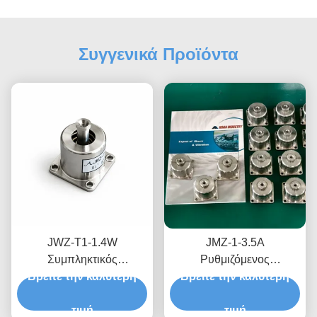
Συγγενικά Προϊόντα
JWZ-T1-1.4W
JMZ-1-3.5A
Συμπληκτικός
Ρυθμιζόμενος
Βρείτε την καλύτερη
απομονωτής
Βρείτε την καλύτερη
Αντικραδασμικός
δονήσεωνΣταθερή
Απομονωτής για
προστασία από ταραχές
τιμή
Εξοπλισμό HVAC,
τιμή