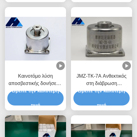
και δονήσεις για ελαφρύ
Φορτίο 3.5kg
εξοπλισμό
Καινοτόμο λύση
JMZ-TK-7A Ανθεκτικός
αποσβεστικής δονήσεως
στη διάβρωση
Βρείτε την καλύτερη
JMZ-TK-6A
Βρείτε την καλύτερη
απομονωτής
Απορροφητήρα
αναισθητοποίησης τριβής
κραδασμού από
τιμή
με αποδοτικότητα
τιμή
καουτσούκ της Xi an
απομόνωσης έως 95%
Hoan Microwave Co. Ltd.
για απομόνωση από
δονήσεις στην ενέργεια
και την εξόρυξη