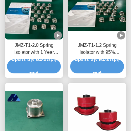
JMZ-T1-2.0 Spring
JMZ-T1-1.2 Spring
Isolator with 1 Year
Isolator with 95%
Warranty for Industrial
Βρείτε την καλύτερη
Isolation Efficiency 32mm
Βρείτε την καλύτερη
and Commercial
Overall Width and UL
Applications and High
τιμή
Listed for Vibration
τιμή
Shock Absorption
Isolation