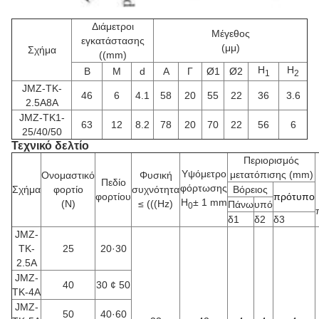
Διάμετροι
Μέγεθος
εγκατάστασης
(μμ)
Σχήμα
((mm)
H
H
Β
Μ
d
Α
Γ
Ø1
Ø2
1
2
JMZ-TK-
46
6
4.1
58
20
55
22
36
3.6
2.5A8A
JMZ-TK1-
63
12
8.2
78
20
70
22
56
6
25/40/50
Τεχνικό δελτίο
Περιορισμός
Υψόμετρο
μετατόπισης (mm)
Ονομαστικό
Φυσική
Πεδίο
φόρτωσης
Σχήμα
φορτίο
συχνότητα
Βόρειος
φορτίου
πρότυπο
H
± 1 mm
(Ν)
≤ (((Hz)
Πάνω
υπό
0
δ1
δ2
δ3
JMZ-
TK-
25
20·30
2.5A
JMZ-
40
30 ¢ 50
TK-4A
JMZ-
50
40·60