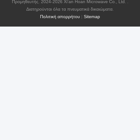
Προμηθευτής. 2024-2026 Xi'an Hoan Microwave Co., Ltd. .
Διατηρούνται όλα τα πνευματικά δικαιώματα.
Πολιτική απορρήτου
|
Sitemap