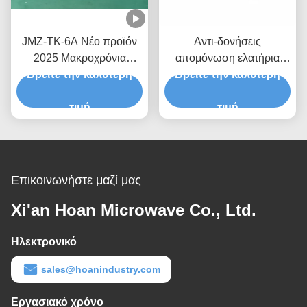
JMZ-TK-6A Νέο προϊόν
Αντι-δονήσεις
2025 Μακροχρόνια
απομόνωση ελατήρια
απομόνωση δονήσεων
Βρείτε την καλύτερη
Βρείτε την καλύτερη
Mount κλιματιστικό
Απομόνωση ελαστικών
συμπιεστή HVAC
ταιριάζει με τον
τιμή
Συστήματα 800kg-900kg
τιμή
περισσότερο
τυποποιημένο εξοπλισμό
Επικοινωνήστε μαζί μας
Xi'an Hoan Microwave Co., Ltd.
Ηλεκτρονικό
sales@hoanindustry.com
Εργασιακό χρόνο