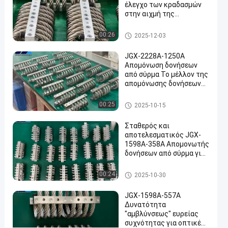
καλωδίων
έλεγχο των κραδασμών
στην αιχμή της
#
τεχνολογίας της Εθνικής
Αποσβεστήρας
Άμυνας και της
Μονωτής δόνησης σχοινιών
00:26
2025-12-03
Βιομηχανικής
καλωδίων
δονήσεων
Παραγωγής
#
JGX-2228A-1250A
αποσβεστικό
Απομόνωση δονήσεων
από σύρμα Το μέλλον της
μονωτήρα
απομόνωσης δονήσεων
συρματόπλεγματος
βιομηχανικών μηχανών
#
Μονωτής δόνησης σχοινιών
00:25
2025-10-15
Αμβλυντής
καλωδίων
δονήσεων
Σταθερός και
σχοινιών
αποτελεσματικός JGX-
1598A-358A Απομονωτής
Η
δονήσεων από σύρμα για
σ
ραντάρ επικοινωνίας και
ε
εξοπλισμό πλοήγησης
Μονωτής δόνησης σχοινιών
00:24
2025-10-30
ι
καλωδίων
ρ
JGX-1598A-557A
ά
Δυνατότητα
J
"αμβλύνσεως" ευρείας
G
συχνότητας για οπτικές
X