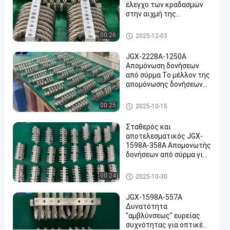
για
έλεγχο των κραδασμών
ακραία
στην αιχμή της
τεχνολογίας της Εθνικής
περιβάλλοντα
Άμυνας και της
Μονωτής δόνησης σχοινιών
00:26
2025-12-03
Βιομηχανικής
καλωδίων
Μιλήστε
Μονωτής
Παραγωγής
2025-
11
JGX-2228A-1250A
δόνησης
τώρα.
σχοινιών
Απομόνωση δονήσεων
12-03
απόψεις
Συμμετοχή
καλωδίων
από σύρμα Το μέλλον της
απομόνωσης δονήσεων
#
βιομηχανικών μηχανών
Αποσβεστήρας
Μονωτής δόνησης σχοινιών
00:25
2025-10-15
καλωδίων
δονήσεων
#
Σταθερός και
αποσβεστικό
αποτελεσματικός JGX-
1598A-358A Απομονωτής
μονωτήρα
δονήσεων από σύρμα για
συρματόπλεγματος
ραντάρ επικοινωνίας και
#
εξοπλισμό πλοήγησης
Μονωτής δόνησης σχοινιών
00:24
2025-10-30
Αμβλυντής
καλωδίων
δονήσεων
JGX-1598A-557A
σχοινιών
Δυνατότητα
"αμβλύνσεως" ευρείας
Σ
συχνότητας για οπτικές
ε