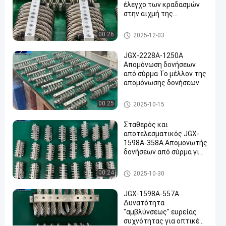
1598D-
έλεγχο των κραδασμών
557B
στην αιχμή της
τεχνολογίας της Εθνικής
Μιλήστε
Άμυνας και της
Μονωτής δόνησης σχοινιών
Μονωτής
00:26
2025-12-03
2025-
7
Βιομηχανικής
καλωδίων
δόνησης
τώρα.
σχοινιών
Παραγωγής
05-19
απόψεις
Συμμετοχή
JGX-2228A-1250A
καλωδίων
Απομόνωση δονήσεων
από σύρμα Το μέλλον της
#
απομόνωσης δονήσεων
Αποσβεστήρας
βιομηχανικών μηχανών
δονήσεων
Μονωτής δόνησης σχοινιών
00:25
2025-10-15
#
καλωδίων
αποσβεστικό
Σταθερός και
μονωτήρα
αποτελεσματικός JGX-
1598A-358A Απομονωτής
συρματόπλεγματος
#
δονήσεων από σύρμα για
ραντάρ επικοινωνίας και
Αμβλυντής
εξοπλισμό πλοήγησης
Μονωτής δόνησης σχοινιών
00:24
2025-10-30
δονήσεων
καλωδίων
σχοινιών
JGX-1598A-557A
Η
Δυνατότητα
σ
"αμβλύνσεως" ευρείας
ε
συχνότητας για οπτικές