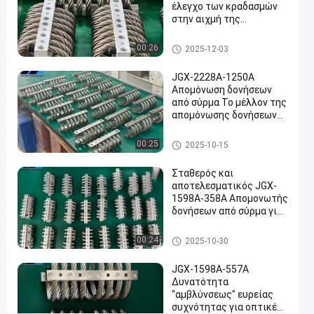
καλωδίων
έλεγχο των κραδασμών
στην αιχμή της
#
τεχνολογίας της Εθνικής
Αποσβεστήρας
Άμυνας και της
Μονωτής δόνησης σχοινιών
00:26
2025-12-03
Βιομηχανικής
καλωδίων
δονήσεων
Παραγωγής
#
JGX-2228A-1250A
αποσβεστικό
Απομόνωση δονήσεων
από σύρμα Το μέλλον της
μονωτήρα
απομόνωσης δονήσεων
συρματόπλεγματος
βιομηχανικών μηχανών
#
Μονωτής δόνησης σχοινιών
00:25
2025-10-15
Αμβλυντής
καλωδίων
δονήσεων
Σταθερός και
σχοινιών
αποτελεσματικός JGX-
1598A-358A Απομονωτής
Η
δονήσεων από σύρμα για
σ
ραντάρ επικοινωνίας και
ε
εξοπλισμό πλοήγησης
Μονωτής δόνησης σχοινιών
00:24
2025-10-30
ι
καλωδίων
ρ
JGX-1598A-557A
ά
Δυνατότητα
J
"αμβλύνσεως" ευρείας
G
συχνότητας για οπτικές
X