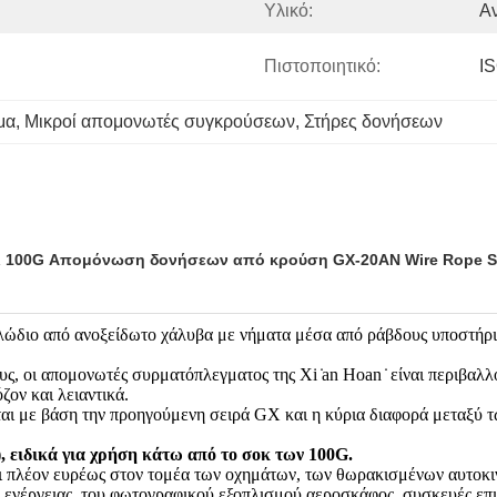
Υλικό:
Αν
Πιστοποιητικό:
I
μα
, 
Μικροί απομονωτές συγκρούσεων
, 
Στήρες δονήσεων
ι 100G Απομόνωση δονήσεων από κρούση GX-20AN Wire Rope Sh
ώδιο από ανοξείδωτο χάλυβα με νήματα μέσα από ράβδους υποστήριξ
, οι απομονωτές συρματόπλεγματος της Xi ̇an Hoan ̇ είναι περιβαλλο
ον και λειαντικά.
με βάση την προηγούμενη σειρά GX και η κύρια διαφορά μεταξύ των
, ειδικά για χρήση κάτω από το σοκ των 100G.
 πλέον ευρέως στον τομέα των οχημάτων, των θωρακισμένων αυτοκι
της ενέργειας, του φωτογραφικού εξοπλισμού,αεροσκάφος, συσκευές επ