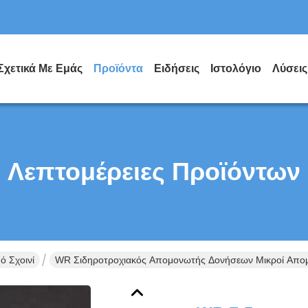
Σχετικά Με Εμάς
Προϊόντα
Ειδήσεις
Ιστολόγιο
Λύσεις
Λεπτομέρειες Προϊόντων
ό Σχοινί
WR Σιδηροτροχιακός Απομονωτής Δονήσεων Μικροί Απο