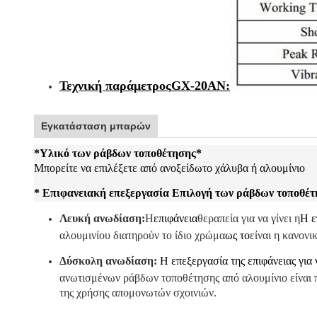
Τεχνική παράμετρος
GX-20AN
:
Εγκατάσταση μπαρών
*
Υλικό των ράβδων τοποθέτησης
*
Μπορείτε να επιλέξετε από ανοξείδωτο χάλυβα ή αλουμίνιο
* Επιφανειακή επεξεργασία Επιλογή των ράβδων τοποθέτ
Λευκή ανωδίαση:
Η
επιφάνεια
θεραπεία για να γίνει η
Η ε
αλουμινίου διατηρούν το ίδιο χρώμα
ως το
είναι η κανον
Δύσκολη ανωδίαση:
Η επεξεργασία της επιφάνειας για ν
ανωτισμένων ράβδων τοποθέτησης από αλουμίνιο είναι 
της χρήσης απομονωτών σχοινιών.