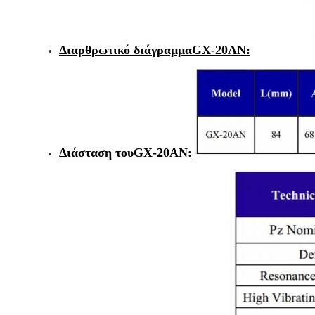
Διαρθρωτικό διάγραμμα
GX-20AN
:
Διάσταση του
GX-20AN
: