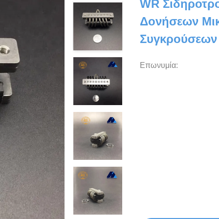
WR Σιδηροτρ
Δονήσεων Μι
Συγκρούσεων
Επωνυμία: