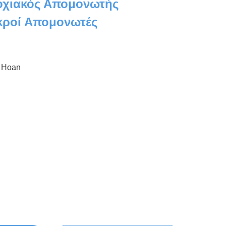
οχιακός Απομονωτής
κροί Απομονωτές
Hoan