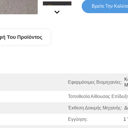
Βρείτε Την Καλύτ
φή Του Προϊόντος
Κ
Εφαρμόσιμες Βιομηχανίες:
Μ
Τοποθεσία Αίθουσας Επίδειξ
Έκθεση Δοκιμής Μηχανής:
Δ
Εγγύηση:
1