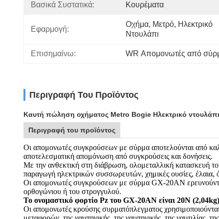
Βασικά Συστατικά:
Κουρέματα
Οχήμα, Μετρό, Ηλεκτρικό 
Εφαρμογή:
Ντουλάπι
Επισημαίνω:
WR Απομονωτές από σύρ
Περιγραφή Του Προϊόντος
Καυτή πώληση οχήματος Metro Bogie Ηλεκτρικό ντουλάπ
Περιγραφή του προϊόντος
Οι απομονωτές συγκρούσεων με σύρμα αποτελούνται από καλ
αποτελεσματική απομόνωση από συγκρούσεις και δονήσεις.
Με την ανθεκτική στη διάβρωση, ολομεταλλική κατασκευή τους
παραγωγή ηλεκτρικών συσσωρευτών, χημικές ουσίες, έλαια, όζ
Οι απομονωτές συγκρούσεων με σύρμα GX-20AN ερευνούνται 
ορθογώνιου ή του στρογγυλού.
Το ονομαστικό φορτίο Pz του GX-20AN είναι 20N (2,04kg)
Οι απομονωτές κρούσης συρματόπλεγματος χρησιμοποιούνται
μεταφορών, της ναυπηγικής, της ναυπηγικής, της ναυτιλίας, 