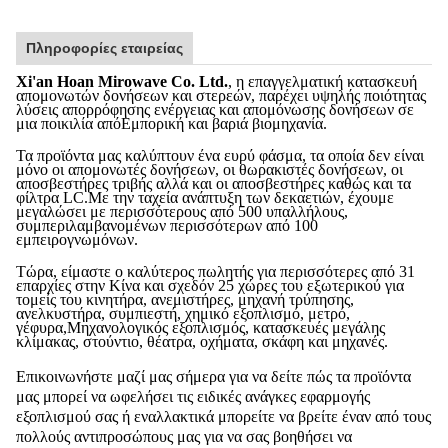
Πληροφορίες εταιρείας
Xi'an Hoan Mirowave Co. Ltd.
, η επαγγελματική κατασκευή
απομονωτών δονήσεων και στερεών, παρέχει υψηλής ποιότητας
λύσεις απορρόφησης ενέργειας και απομόνωσης δονήσεων σε
μια ποικιλία απόΕμπορική και βαριά βιομηχανία.
Τα προϊόντα μας καλύπτουν ένα ευρύ φάσμα, τα οποία δεν είναι
μόνο οι απομονωτές δονήσεων, οι θωρακιστές δονήσεων, οι
αποσβεστήρες τριβής αλλά και οι αποσβεστήρες καθώς και τα
φίλτρα LC.Με την ταχεία ανάπτυξη των δεκαετιών, έχουμε
μεγαλώσει με περισσότερους από 500 υπαλλήλους,
συμπεριλαμβανομένων περισσότερων από 100
εμπειρογνωμόνων.
Τώρα, είμαστε ο καλύτερος πωλητής για περισσότερες από 31
επαρχίες στην Κίνα και σχεδόν 25 χώρες του εξωτερικού για
τομείς του κινητήρα, ανεμιστήρες, μηχανή τρύπησης,
ανελκυστήρα, συμπιεστή, χημικό εξοπλισμό, μετρό,
γέφυρα,Μηχανολογικός εξοπλισμός, κατασκευές μεγάλης
κλίμακας, στούντιο, θέατρα, οχήματα, σκάφη και μηχανές.
Επικοινωνήστε μαζί μας σήμερα για να δείτε πώς τα προϊόντα
μας μπορεί να ωφελήσει τις ειδικές ανάγκες εφαρμογής
εξοπλισμού σας ή εναλλακτικά μπορείτε να βρείτε έναν από τους
πολλούς αντιπροσώπους μας για να σας βοηθήσει να