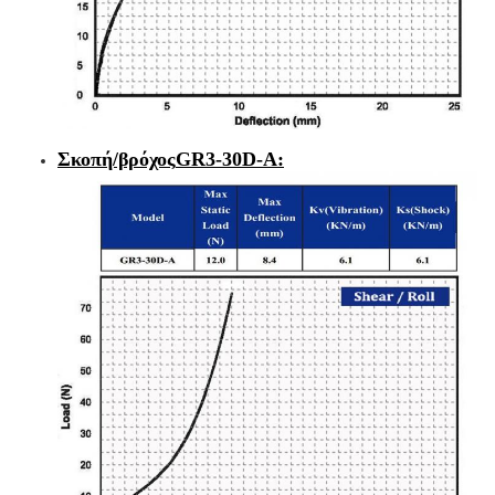
Σκοπή/βρόχος
GR3-30D-A
: