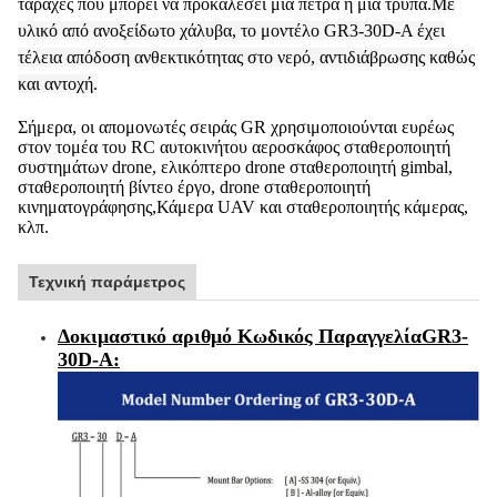
ταραχές που μπορεί να προκαλέσει μια πέτρα ή μια τρύπα.
Με
υλικό από ανοξείδωτο χάλυβα, το μοντέλο GR3-30D-A έχει
τέλεια απόδοση ανθεκτικότητας στο νερό, αντιδιάβρωσης καθώς
και αντοχή.
Σήμερα, οι απομονωτές σειράς GR χρησιμοποιούνται ευρέως
στον τομέα του RC αυτοκινήτου αεροσκάφος σταθεροποιητή
συστημάτων drone, ελικόπτερο drone σταθεροποιητή gimbal,
σταθεροποιητή βίντεο έργο, drone σταθεροποιητή
κινηματογράφησης,Κάμερα UAV και σταθεροποιητής κάμερας,
κλπ.
Τεχνική παράμετρος
Δοκιμαστικό αριθμό Κωδικός Παραγγελία
GR3-
30D-A
: