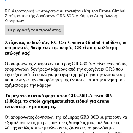
RC Αεροπορική Φωτογραφία Αυτοκινήτου Κάμερα Drone Gimbal
Σταθεροποιητής Δονήσεων GR3-30D-A Κάμερα Απομόνωση
Δονήσεων
Περιγραφή του προϊόντος
Χτίζοντας το δικό σας RC Car Camera Gimbal Stabilizer, οι
απομονωτές δονήσεων της σειράς GR είναι η καλύτερη
επιλογή σας!
Ο απομονωτής δονήσεων κάμερας GR3-30D-A είναι ένας τύπος
απομονωτών δονήσεων κάμερας από την οικογένεια GR3,που
έχει σχεδιαστεί ειδικά για μία φορά χρήση ή για την κατασκευή
καμερών για την απορρόφηση της έντασης κατά την κίνηση του
οχήματος με την κάμερα.
Το μέγιστο στατικό φορτίο του GR3-30D-A είναι 30N
(3,06kg), το οποίο χρησιμοποιείται ειδικά για drone
ελικοπτέρων με κάμερες.
Οι απομονωτές δονήσεων της κάμερας GR3-30D-A μπορούν να
εξομαλύνουν τις μικρές ρυθμικές δονήσεις μιας ταξιδιωτικής
λήψης καθώς και να μειώνουν τις ξαφνικές, απροσδόκητες