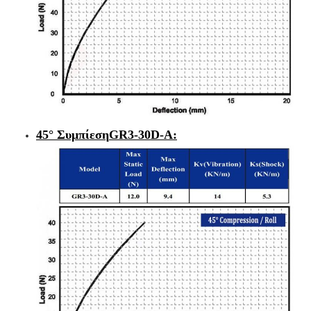
45° Συμπίεση
GR3-30D-A
: