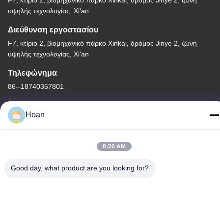
υψηλής τεχνολογίας, Xi'an
Διεύθυνση εργοστασίου
F7, κτίριο 2, βιομηχανικό πάρκο Xinkai, δρόμος Jinye 2, ζώνη
υψηλής τεχνολογίας, Xi'an
Τηλεφώνημα
86--18740357801
Hoan
Κίνα Καλή ποιότητα Μονωτής δόνησης σχοινιών καλωδίων
6:20 AM
Προμηθευτής. 2024-2026 Xi'an Hoan Microwave Co., Ltd. .
Good day, what product are you looking for?
Διατηρούνται όλα τα πνευματικά δικαιώματα.
Πολιτική απορρήτου
|
Sitemap