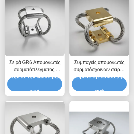
Σειρά GR6 Απομονωτές
Συμπαγείς απομονωτές
συρματόπλεγματος:
συρματόσχοινων σειράς
Βρείτε την καλύτερη
Τελική Πολυάξια
Βρείτε την καλύτερη
GR5 (διάμετρος
Απομόνωση από Κρούση
καλωδίου 1,6 mm)
& Δονήσεις
τιμή
τιμή