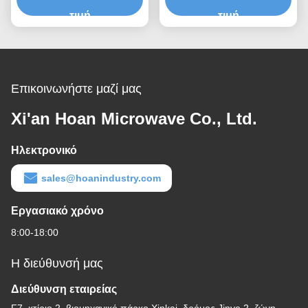
3.5-2000KG
τιμή
δονήσεις απορρόφηση
τιμή
σοκ σειρά GR3 κάμερα
δονήσεις είναι
Επικοινωνήστε μαζί μας
Xi'an Hoan Microwave Co., Ltd.
Ηλεκτρονικό
sales@hoanindustry.com
Εργασιακό χρόνο
8:00-18:00
Η διεύθυνσή μας
Διεύθυνση εταιρείας
F7, κτίριο 2, βιομηχανικό πάρκο Xinkai, δρόμος Jinye 2, ζώνη