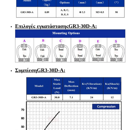
Επιλογές εγκατάστασης
GR3-30D-A
:
Συμπίεση
GR3-30D-A
: