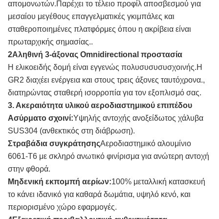
απομονωτών.Παρέχει το τέλειο προφίλ αποσβεσμού για
μεσαίου μεγέθους επαγγελματικές γκιμπάλες και
σταθεροποιημένες πλατφόρμες όπου η ακρίβεια είναι
πρωταρχικής σημασίας..
2Αληθινή 3-άξονας Omnidirectional προστασία
Η ελικοειδής δομή είναι εγγενώς πολυσυσυσυσχοινής.Η
GR2 διαχέει ενέργεια και στους τρεις άξονες ταυτόχρονα.,
διατηρώντας σταθερή ισορροπία για τον εξοπλισμό σας.
3. Ακεραιότητα υλικού αεροδιαστημικού επιπέδου
Ασύρματο σχοινί:
Υψηλής αντοχής ανοξείδωτος χάλυβα
SUS304 (ανθεκτικός στη διάβρωση).
Στραβάδια συγκράτησης
Αεροδιαστημικό αλουμίνιο
6061-Τ6 με σκληρό ανωτικό φινίρισμα για ανώτερη αντοχή
στην φθορά.
Μηδενική εκπομπή αερίων:
100% μεταλλική κατασκευή
το κάνει ιδανικό για καθαρά δωμάτια, υψηλό κενό, και
περιορισμένο χώρο εφαρμογές.