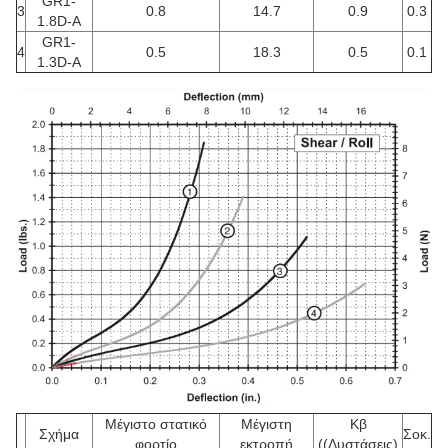
GR1-
3
0.8
14.7
0.9
0.3
1.8D-A
GR1-
4
0.5
18.3
0.5
0.1
1.3D-A
Μέγιστο στατικό
Μέγιστη
Κβ
Σχήμα
Σοκ.
φορτίο
εκτροπή
((Δυστάσεις)