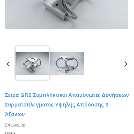
Σειρά GR2 Συμπληκτικοί Απομονωτές Δονήσεων
Συρματόπλεγματος Υψηλής Απόδοσης 3
Άξονων
Επωνυμία:
Hoan