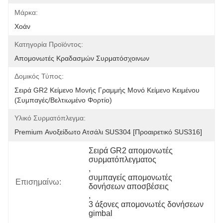
Μάρκα:
Χοάν
Κατηγορία Προϊόντος:
Απομονωτές Κραδασμών Συρματόσχοινων
Δομικός Τύπος:
Σειρά GR2 Κείμενο Μονής Γραμμής Μονό Κείμενο Κειμένου 
(Συμπαγές/Βελτιωμένο Φορτίο)
Υλικό Συρματόπλεγμα:
Premium Ανοξείδωτο Ατσάλι SUS304 [Προαιρετικό SUS316]
Σειρά GR2 απομονωτές 
συρματόπλεγματος
, 
συμπαγείς απομονωτές 
Επισημαίνω:
δονήσεων αποσβέσεις
, 
3 άξονες απομονωτές δονήσεων 
gimbal