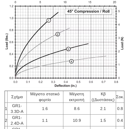
Μέγιστο στατικό
Μέγιστη
Κβ
Σχήμα
Σοκ.
φορτίο
εκτροπή
((Δυστάσεις)
GR1-
1
1.6
8.6
2.1
0.8
3.3D-A
GR1-
2
1.1
10.9
1.5
0.4
2.4D-A