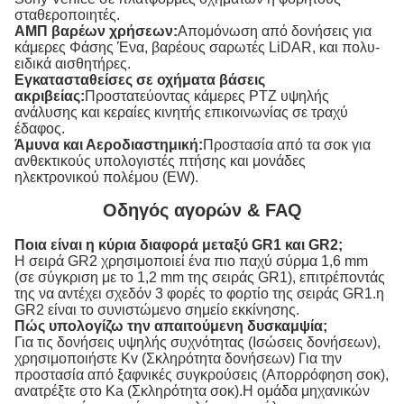
σταθεροποιητές.
ΑΜΠ βαρέων χρήσεων:
Απομόνωση από δονήσεις για
κάμερες Φάσης Ένα, βαρέους σαρωτές LiDAR, και πολυ-
ειδικά αισθητήρες.
Εγκατασταθείσες σε οχήματα βάσεις
ακριβείας:
Προστατεύοντας κάμερες PTZ υψηλής
ανάλυσης και κεραίες κινητής επικοινωνίας σε τραχύ
έδαφος.
Άμυνα και Αεροδιαστημική:
Προστασία από τα σοκ για
ανθεκτικούς υπολογιστές πτήσης και μονάδες
ηλεκτρονικού πολέμου (EW).
Οδηγός αγορών & FAQ
Ποια είναι η κύρια διαφορά μεταξύ GR1 και GR2;
Η σειρά GR2 χρησιμοποιεί ένα πιο παχύ σύρμα 1,6 mm
(σε σύγκριση με το 1,2 mm της σειράς GR1), επιτρέποντάς
της να αντέχει σχεδόν 3 φορές το φορτίο της σειράς GR1.η
GR2 είναι το συνιστώμενο σημείο εκκίνησης.
Πώς υπολογίζω την απαιτούμενη δυσκαμψία;
Για τις δονήσεις υψηλής συχνότητας (Ισώσεις δονήσεων),
χρησιμοποιήστε Kv (Σκληρότητα δονήσεων) Για την
προστασία από ξαφνικές συγκρούσεις (Απορρόφηση σοκ),
ανατρέξτε στο Ka (Σκληρότητα σοκ).Η ομάδα μηχανικών