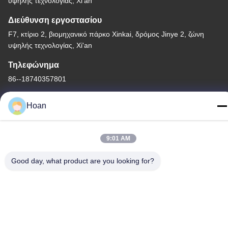
υψηλής τεχνολογίας, Xi'an
Διεύθυνση εργοστασίου
F7, κτίριο 2, βιομηχανικό πάρκο Xinkai, δρόμος Jinye 2, ζώνη
υψηλής τεχνολογίας, Xi'an
Τηλεφώνημα
86--18740357801
Hoan
9:01 AM
Κίνα Καλή ποιότητα Μονωτής δόνησης σχοινιών καλωδίων
Προμηθευτής. 2024-2026 Xi'an Hoan Microwave Co., Ltd. .
Good day, what product are you looking for?
Διατηρούνται όλα τα πνευματικά δικαιώματα.
Πολιτική απορρήτου
|
Sitemap