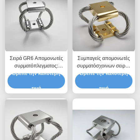
Σειρά GR6 Απομονωτές
Συμπαγείς απομονωτές
συρματόπλεγματος:
συρματόσχοινων σειράς
Βρείτε την καλύτερη
Τελική Πολυάξια
Βρείτε την καλύτερη
GR5 (διάμετρος
Απομόνωση από Κρούση
καλωδίου 1,6 mm)
& Δονήσεις
τιμή
τιμή