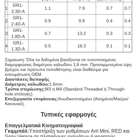
GR1-
1
1.1
7.9
0.7
0.7
3.3D-A
GR1-
2
0.9
9.9
0.4
0.4
2.4D-A
GR1-
3
0.7
13.2
0.3
0.3
1.8D-A
GR1-
4
0.5
16.3
0.1
0.1
1.3D-A
Σημείωση: Όλα τα δεδομένα βασίζονται σε τυποποιημένες
διαμορφώσεις διαμέτρου καλωδίου 1,6 mm. Προσαρμοσμένα ύψη
βρόχου και πρότυπα τοποθέτησης είναι διαθέσιμα για
ενσωμάτωση OEM.
Διαστάσεις διεπαφής
Διάμετρος καλωδίου:
1.6mm
Τρύπα στερέωσης:
M3 ή M4 (Standard Threaded ή Through-
hole επιλογές).
Επεξεργασία επιφάνειας:
Ανωδικοποιημένο (Ασημένιο/Μαύρο/
Κανονικό).
Τυπικές εφαρμογές
Επαγγελματικά Κινηματογραφικά
Γκιμμπάλ:
Υποστήριξη των ρυθμίσεων Arri Mini, RED και
Sony Venice σε πλατφόρμες οχημάτων ή φορητούς