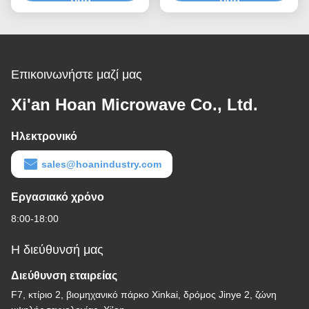
δονήσεις απορρόφηση
τιμή
ανοξείδωτο χάλυβα
τιμή
σοκ σειρά GR3 κάμερα
κάμερα δονήσεις Isol
δονήσεις είναι
Επικοινωνήστε μαζί μας
Xi'an Hoan Microwave Co., Ltd.
Ηλεκτρονικό
sales@hoanindustry.com
Εργασιακό χρόνο
8:00-18:00
Η διεύθυνσή μας
Διεύθυνση εταιρείας
F7, κτίριο 2, βιομηχανικό πάρκο Xinkai, δρόμος Jinye 2, ζώνη