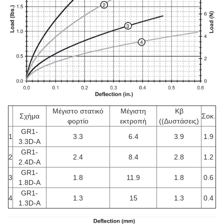
Μέγιστο στατικό
Μέγιστη
Κβ
Σχήμα
Σοκ.
φορτίο
εκτροπή
((Δυστάσεις)
GR1-
1
3.3
6.4
3.9
1.9
3.3D-A
GR1-
2
2.4
8.4
2.8
1.2
2.4D-A
GR1-
3
1.8
11.9
1.8
0.6
1.8D-A
GR1-
4
1.3
15
1.3
0.4
1.3D-A