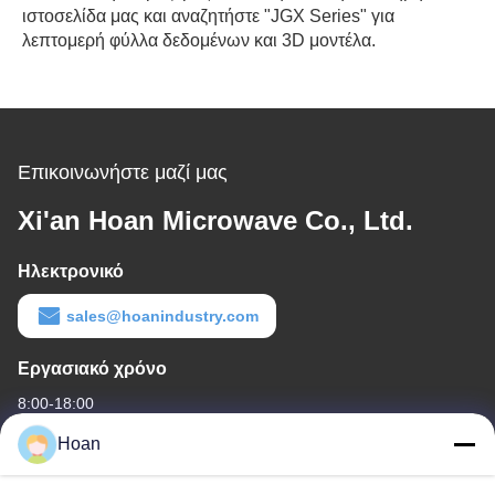
ιστοσελίδα μας και αναζητήστε "JGX Series" για
λεπτομερή φύλλα δεδομένων και 3D μοντέλα.
Επικοινωνήστε μαζί μας
Xi'an Hoan Microwave Co., Ltd.
Ηλεκτρονικό
sales@hoanindustry.com
Εργασιακό χρόνο
8:00-18:00
Hoan
Η διεύθυνσή μας
Διεύθυνση εταιρείας