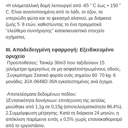
•
Η ολομεταλλική δομή λειτουργεί από -65 ° C έως + 150 °
C. Είναι ανοσοποιημένη από το λάδι, το όζον, τα
υπεριώδη φώτα και το ψεκασμό αλατιού, με διάρκεια
ζωής 5 ̇ 8 ετών, καθιστώντας το ένα πραγματικά
"ελεύθερο συντήρησης" κατασκευαστικό στοιχείο
οχήματος.
ΙΙΙ. Αποδεδειγμένη εφαρμογή: Εξειδικευμένο
ορυχείο
·
Προϋποθέσεις: Τανκέρ 30m3 που ταξιδεύουν 15
χιλιόμετρα ημερησίως σε μη ασφαλτοστρωμένους οδούς.
·Συγκρότημα: Στατικό φορτίο ενός σημείου 60 ̇ 70 kg· 6
μονάδες JGX-0648D-30A εγκατεστημένες ανά όχημα.
·Αποτελέσματα δεδομένων πεδίου:
1Εντατικότητα δονήσεων: επιτάχυνση της αντλίας
μειώθηκε από 1,1g σε 0,15g (αποτελεσματικότητα 86,4%).
2.Συμμόρφωση μέτρησης: Κατά τη διάρκεια 24 μηνών, η
απόκλιση παρέμεινε εντός ± 0,5% χωρίς επανακαθορισμό
από το εργοστάσιο.