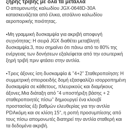
ξηρής τριβής με όλα τα μέταλλα
Ο απομονωτής καλωδίου JGX-0648D-30A
κατασκευάζεται από έλικα, ατσάλινο καλωδίου
αεροπορικής ποιότητας.
•Μη γραμμική δυσκαμψία για ακριβή αποφυγή
συχνότητας: Η σειρά JGX διαθέτει μεταβλητή
δυσκαμψία.3, που σημαίνει ότι πάνω από το 80% της
ενέργειας των δονήσεων εξαλείφεται από την εσωτερική
ξηρή τριβή πριν φτάσει στην αντλία.
•
Τρεις άξονες ίση δυσκαμψία & "4+2" Σταθεροποίηση: Η
συμμετρική σπειροειδής δομή εξασφαλίζει ισορροπημένη
δυσκαμψία σε κάθετους, πλευρικούς και διαμήκους
άξονες.Μια διάταξη από "4 υποστήριξη βάσης + 2
σταθεροποιητές πίσω" δημιουργεί ένα κλουβί
προστασίας έξι βαθμών ελευθερίας για την αντλία
PDΑκόμη και σε κλίση 15°, η ροπή προσυμπίεσης από
τους πίσω απομονωτές διατηρεί την αντλία σταθερή και
τα δεδομένα ακριβή.