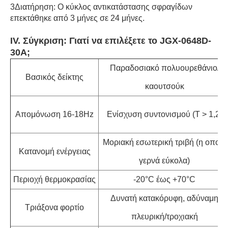
3Διατήρηση: Ο κύκλος αντικατάστασης σφραγίδων
επεκτάθηκε από 3 μήνες σε 24 μήνες.
IV. Σύγκριση: Γιατί να επιλέξετε το JGX-0648D-
30A;
Παραδοσιακό πολυουρεθάνιο/
Βασικός δείκτης
καουτσούκ
Απομόνωση 16-18Hz
Ενίσχυση συντονισμού (T > 1,2)
Μοριακή εσωτερική τριβή (η οποία
Κατανομή ενέργειας
γερνά εύκολα)
Περιοχή θερμοκρασίας
-20°C έως +70°C
Δυνατή κατακόρυφη, αδύναμη
Τριάξονα φορτίο
πλευρική/τροχιακή