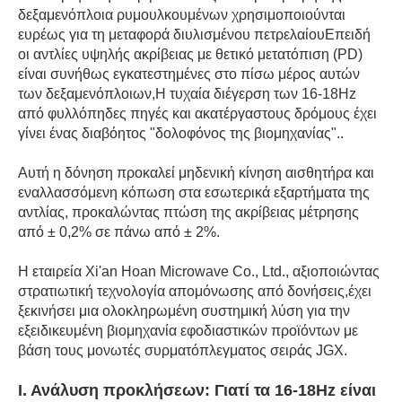
δεξαμενόπλοια ρυμουλκουμένων χρησιμοποιούνται
ευρέως για τη μεταφορά διυλισμένου πετρελαίουΕπειδή
οι αντλίες υψηλής ακρίβειας με θετικό μετατόπιση (PD)
είναι συνήθως εγκατεστημένες στο πίσω μέρος αυτών
των δεξαμενόπλοιων,Η τυχαία διέγερση των 16-18Hz
από φυλλόπηδες πηγές και ακατέργαστους δρόμους έχει
γίνει ένας διαβόητος "δολοφόνος της βιομηχανίας"..
Αυτή η δόνηση προκαλεί μηδενική κίνηση αισθητήρα και
εναλλασσόμενη κόπωση στα εσωτερικά εξαρτήματα της
αντλίας, προκαλώντας πτώση της ακρίβειας μέτρησης
από ± 0,2% σε πάνω από ± 2%.
Η εταιρεία Xi'an Hoan Microwave Co., Ltd., αξιοποιώντας
στρατιωτική τεχνολογία απομόνωσης από δονήσεις,έχει
ξεκινήσει μια ολοκληρωμένη συστημική λύση για την
εξειδικευμένη βιομηχανία εφοδιαστικών προϊόντων με
βάση τους μονωτές συρματόπλεγματος σειράς JGX.
Ι. Ανάλυση προκλήσεων: Γιατί τα 16-18Hz είναι