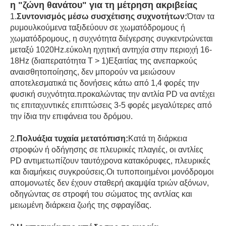
η "ζώνη θανάτου" για τη μέτρηση ακριβείας
1.
Συντονισμός μέσω συσχέτισης συχνοτήτων:
Όταν τα
ρυμουλκούμενα ταξιδεύουν σε χωματόδρομους ή
χωματόδρομους, η συχνότητα διέγερσης συγκεντρώνεται
μεταξύ 1020Hz.εύκολη ηχητική αντηχία στην περιοχή 16-
18Hz (διαπερατότητα T > 1)Εξαιτίας της ανεπαρκούς
αναισθητοποίησης, δεν μπορούν να μειώσουν
αποτελεσματικά τις δονήσεις κάτω από 1,4 φορές την
φυσική συχνότητα.προκαλώντας την αντλία PD να αντέχει
τις επιταχυντικές επιπτώσεις 3-5 φορές μεγαλύτερες από
την ίδια την επιφάνεια του δρόμου.
2.
Πολυάξια τυχαία μετατόπιση:
Κατά τη διάρκεια
στροφών ή οδήγησης σε πλευρικές πλαγιές, οι αντλίες
PD αντιμετωπίζουν ταυτόχρονα κατακόρυφες, πλευρικές
και διαμήκεις συγκρούσεις.Οι τυποποιημένοι μονόδρομοι
απομονωτές δεν έχουν σταθερή ακαμψία τριών αξόνων,
οδηγώντας σε στροφή του σώματος της αντλίας και
μειωμένη διάρκεια ζωής της σφραγίδας.