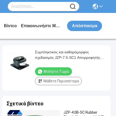
Βίντεο
Επικοινωνήστε Μαζί Μας
Απόσπασμα
Συμπληκτικός και καθαρόμορφος
σχεδιασμός JZP-7.5-SC1 Απορροφητής
συγκρούσεων από καουτσούκ για
εξοικονόμηση χώρου στον εξοπλισμό
Μιλήστε Τώρα.
Μάθετε Περισσότερα
Σχετικά βίντεο
JZP-4.0B-SC Rubber