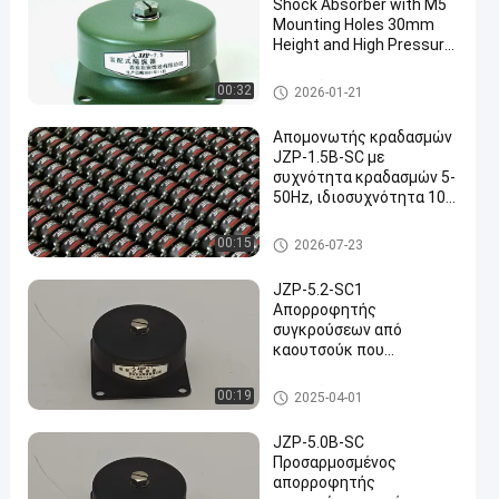
Shock Absorber with M5
Mounting Holes 30mm
Height and High Pressure
Resistance for Vibration
Isolation
λαστιχένιος απορροφητής κ
00:32
2026-01-21
λονισμού
Απομονωτής κραδασμών
JZP-1.5B-SC με
συχνότητα κραδασμών 5-
50Hz, ιδιοσυχνότητα 10
Hz και μέγιστη
χωρητικότητα φορτίου
λαστιχένιος απορροφητής κ
00:15
2026-07-23
1.5kg
λονισμού
JZP-5.2-SC1
Απορροφητής
συγκρούσεων από
καουτσούκ που
δημιουργεί ένα ήσυχο και
σταθερό περιβάλλον
λαστιχένιος απορροφητής κ
00:19
2025-04-01
εργασίας για ευαίσθητα
λονισμού
όργανα
JZP-5.0B-SC
Προσαρμοσμένος
απορροφητής