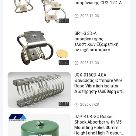
απομόνωσης GR2-12D-A
δονήσεων
#
Απομόνωση δονήσεων με τσ
2025-11-03
ιμπήματα
Συμπληρωματικοί
00:25
απομονωτές
GR1-3.3D-A
συρματόπλεγματος
αποσβεστήρας
#
ελαστικών Εξαιρετική
Μικροί
αντοχή σε καιρικά
απομονωτές
φαινόμενα Κάμερα
απομόνωσης δονήσεων
συρματόπλεγματος
Απομόνωση δονήσεων με τσ
00:20
2025-11-03
για μετρήσεις ακριβείας
ιμπήματα
Κ
ά
JGX-0160D-4.8A
Θάλασσας Offshore Wire
μ
Rope Vibration Isolator
ε
Διατήρηση-ελεύθερη από
ρ
ανοξείδωτο χάλυβα
α
τροφοδοσία
Μονωτής δόνησης σχοινιών
00:15
2026-07-28
α
καλωδίων
ε
JZP-4.0B-SC Rubber
ρ
Shock Absorber with M5
ο
Mounting Holes 30mm
φ
Height and High Pressure
ω