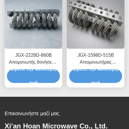
JGX-2228D-860B
JGX-1598D-515B
Απομονωτής δονήσεων
Απομονωτήρας
Βρείτε την καλύτερη
συρματόπλεγματος
Βρείτε την καλύτερη
κραδασμών με
Ταχεία πρωτότυπη
συρματόσχοινο που
σύνθεση Ταχεία
τιμή
παρέχει κλιμακούμενη
τιμή
συναρμολόγηση
χωρητικότητα φορτίου και
Προσαρμόσιμος
απομόνωση θορύβου
ανθρακωρύχος
που μεταδίδεται από τη
δομή
Επικοινωνήστε μαζί μας
Xi'an Hoan Microwave Co., Ltd.