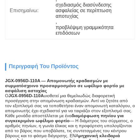
σχεδιασμός διασύνδεσης 
Επισημαίνω:
ασφαλείας σε περίπτωση 
αποτυχίας
, 
προβλέψιμη γραμμικότητα 
επιδόσεων
Περιγραφή Του Προϊόντος
JGX-0956D-110A — Απομονωτής κραδασμών με
συρματόσχοινο προσαρμοσμένο σε ωφέλιμο φορτίο με
ασφάλιση αστοχίας
Ο
JGX-0956D-110A
υιοθετεί μια θεμελιωδώς διαφορετική
προσέγγιση στην απομόνωση κραδασμών. Αντί να ζητάτε από
τον εξοπλισμό σας να τοποθετήσει έναν απομονωτή καταλόγου, ο
απομονωτής έχει σχεδιαστεί για να ταιριάζει στον εξοπλισμό σας.
Κάθε μονάδα αποστέλλεται με ένα
διαμόρφωση πηνίου για
συγκεκριμένο ωφέλιμο φορτίο
— Η διάμετρος του σύρματος, ο
αριθμός πηνίων, η γωνία έλικας και η προφόρτιση υπολογίζονται
από το βάρος που υποβάλατε, τις συντεταγμένες του κέντρου
βάρους και το φάσμα διέγερσης. ΕΝΑ
μηχανική κλειδαριά