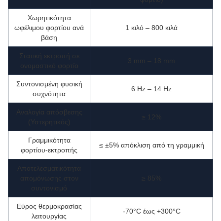
Χωρητικότητα
ωφέλιμου φορτίου ανά
1 κιλό – 800 κιλά
βάση
Στατική εκτροπή σε
3 mm – 18 mm
ονομαστικό φορτίο
Συντονισμένη φυσική
6 Hz – 14 Hz
συχνότητα
Αναλογία απόσβεσης
≥ 12%
(Υστερητικός)
Γραμμικότητα
≤ ±5% απόκλιση από τη γραμμική
φορτίου-εκτροπής
Αποτελεσματικότητα
απομόνωσης στον
≥ 85%
συντονισμό
Εύρος θερμοκρασίας
-70°C έως +300°C
λειτουργίας