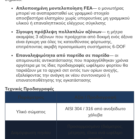
Απλοποιημένη μοντελοποίηση FEA
— ο μονωτήρας
μπορεί να αναπαρασταθεί ως γραμμικό στοιχείο
αποσβεστήρα ελατηρίου χωρίς υπορουτίνες μη γραμμικού
υλικού ή επαναληπτικούς ελέγχους σύγκλισης
Σίγουρη πρόβλεψη πολλαπλών αξόνων
— η μήτρα
ακαμψίας 3 αξόνων που προέρχεται από δοκιμή ενός άξονα
είναι έγκυρη για όλες τις κατευθύνσεις φόρτωσης,
επιτρέποντας ακριβή προσομοίωση συστήματος 6-DOF
Επαναληψιμότητα από παρτίδα σε παρτίδα
— οι
απομονωτές αντικατάστασης που παραγγέλθηκαν χρόνια
αργότερα με τις ίδιες προδιαγραφές ωφέλιμου φορτίου θα
ταιριάζουν με το αρχικό σετ εντός των ορίων ανοχής,
εξαλείφοντας την ανάγκη εκ νέου συντονισμού ή
επανατοποθέτησης της εγκατάστασης
Τεχνικές Προδιαγραφές
Παράμετρος
Αξία / Προδιαγραφή
AISI 304 / 316 από ανοξείδωτο
Υλικό σώματος
χάλυβα
Προσαρμοσμένο (διάμετρος,
Διαμόρφωση πηνίου
μέτρηση, έλικα ανά ωφέλιμο
φορτίο)