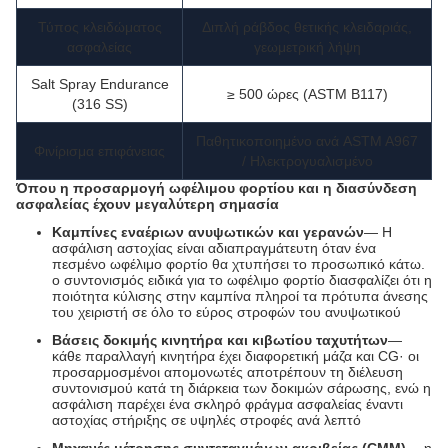
Τύπος κλειδώματος
Διπλή ράβδος θετικής κλειδαριάς,
ασφαλείας
γεωμετρική λήψη
Salt Spray Endurance
≥ 500 ώρες (ASTM B117)
(316 SS)
Παθητικοποιημένο ανά ASTM A967
Φινίρισμα επιφάνειας
/ Ηλεκτρογυαλισμένο
Όπου η προσαρμογή ωφέλιμου φορτίου και η διασύνδεση
ασφαλείας έχουν μεγαλύτερη σημασία
Καμπίνες εναέριων ανυψωτικών και γερανών
— Η
ασφάλιση αστοχίας είναι αδιαπραγμάτευτη όταν ένα
πεσμένο ωφέλιμο φορτίο θα χτυπήσει το προσωπικό κάτω.
ο συντονισμός ειδικά για το ωφέλιμο φορτίο διασφαλίζει ότι η
ποιότητα κύλισης στην καμπίνα πληροί τα πρότυπα άνεσης
του χειριστή σε όλο το εύρος στροφών του ανυψωτικού
Βάσεις δοκιμής κινητήρα και κιβωτίου ταχυτήτων
—
κάθε παραλλαγή κινητήρα έχει διαφορετική μάζα και CG· οι
προσαρμοσμένοι απομονωτές αποτρέπουν τη διέλευση
συντονισμού κατά τη διάρκεια των δοκιμών σάρωσης, ενώ η
ασφάλιση παρέχει ένα σκληρό φράγμα ασφαλείας έναντι
αστοχίας στήριξης σε υψηλές στροφές ανά λεπτό