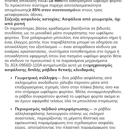
στατική απόκλιση του
3–18 mm
στο καθορισμένο ωφέλιμο φορτίο.
Το προκύπτον σύστημα παρέχει αποτελεσματικότητα
απομόνωσης
≥ 85% στον συντονισμό
και στους τρεις
μεταφορικούς άξονες.
Σύζευξη ασφαλούς αστοχίας: Ασφάλεια από γεωμετρία, όχι
από ροπή
Οι περισσότερες βάσεις κραδασμών βασίζονται σε βιδωτές
συνδέσεις ως το μοναδικό μέσο συγκράτησης του ωφέλιμου
φορτίου. Ένα χαλαρωμένο μπουλόνι, ένα απογυμνωμένο νήμα ή
ένας έλεγχος ροπής που παραβλέπεται μπορεί να οδηγήσει σε
αποκόλληση του εξοπλισμού — έναν απαράδεκτο κίνδυνο για
εναέριες εγκαταστάσεις, συστήματα τοποθετημένα στο όχημα ή
οποιαδήποτε εφαρμογή όπου ένα πεσμένο ωφέλιμο φορτίο θέτει
σε κίνδυνο το προσωπικό ή τα παρακείμενα μηχανήματα.
Το JGX-0956D-110A αντιμετωπίζει αυτό με ένα
μηχανισμός
ασφάλισης διπλής ράβδου θετικής κλειδαριάς
:
Γεωμετρική σύλληψη
— δύο ράβδοι ασφάλισης από
σκληρυμένο ανοξείδωτο χάλυβα περνούν μέσα από
επεξεργασμένες σχισμές τόσο στην πλάκα βάσης όσο και
στο στήριγμα ωφέλιμου φορτίου. Μόλις συναρμολογηθούν,
οι ράβδοι συγκρατούν φυσικά το ωφέλιμο φορτίο ακόμα κι
αν έχουν αφαιρεθεί τελείως όλα τα μπουλόνια στερέωσης
Περιορισμός ταξιδιού υπερφόρτωσης
— οι ράβδοι
αλληλασφάλισης λειτουργούν επίσης ως σκληροί
αναστολείς, περιορίζοντας τη μέγιστη θλιπτική και
εφελκυστική παραμόρφωση στο σχεδιασμένο ασφαλές
εύρος, αποτρέποντας την πλαστική παραμόρφωση του