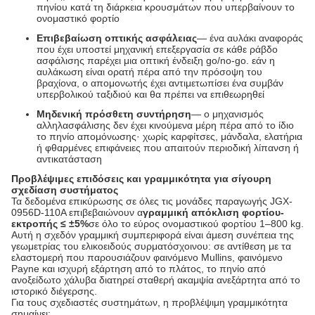
πηνίου κατά τη διάρκεια κρουσμάτων που υπερβαίνουν το
ονομαστικό φορτίο
Επιβεβαίωση οπτικής ασφάλειας
— ένα αυλάκι αναφοράς
που έχει υποστεί μηχανική επεξεργασία σε κάθε ράβδο
ασφάλισης παρέχει μια οπτική ένδειξη go/no-go. εάν η
αυλάκωση είναι ορατή πέρα ​​από την πρόσοψη του
βραχίονα, ο απομονωτής έχει αντιμετωπίσει ένα συμβάν
υπερβολικού ταξιδιού και θα πρέπει να επιθεωρηθεί
Μηδενική πρόσθετη συντήρηση
— ο μηχανισμός
αλληλασφάλισης δεν έχει κινούμενα μέρη πέρα ​​από το ίδιο
το πηνίο απομόνωσης· χωρίς καρφίτσες, μάνδαλα, ελατήρια
ή φθαρμένες επιφάνειες που απαιτούν περιοδική λίπανση ή
αντικατάσταση
Προβλέψιμες επιδόσεις και γραμμικότητα για σίγουρη
σχεδίαση συστήματος
Τα δεδομένα επικύρωσης σε όλες τις μονάδες παραγωγής JGX-
0956D-110A επιβεβαιώνουν α
γραμμική απόκλιση φορτίου-
εκτροπής ≤ ±5%
σε όλο το εύρος ονομαστικού φορτίου 1–800 kg.
Αυτή η σχεδόν γραμμική συμπεριφορά είναι άμεση συνέπεια της
γεωμετρίας του ελικοειδούς συρματόσχοινου: σε αντίθεση με τα
ελαστομερή που παρουσιάζουν φαινόμενο Mullins, φαινόμενο
Payne και ισχυρή εξάρτηση από το πλάτος, το πηνίο από
ανοξείδωτο χάλυβα διατηρεί σταθερή ακαμψία ανεξάρτητα από το
ιστορικό διέγερσης.
Για τους σχεδιαστές συστημάτων, η προβλέψιμη γραμμικότητα
σημαίνει: