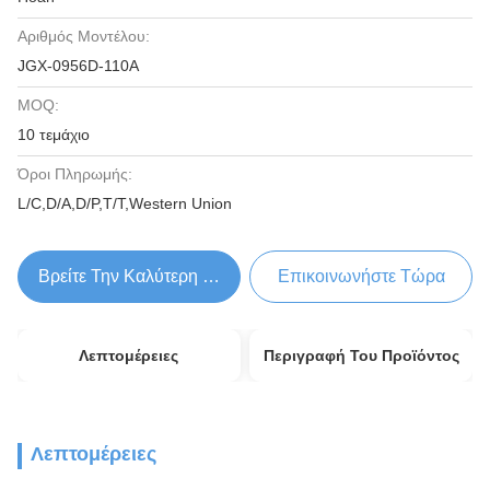
Αριθμός Μοντέλου:
JGX-0956D-110A
MOQ:
10 τεμάχιο
Όροι Πληρωμής:
L/C,D/A,D/P,T/T,Western Union
Βρείτε Την Καλύτερη Τιμή
Επικοινωνήστε Τώρα
Λεπτομέρειες
Περιγραφή Του Προϊόντος
Λεπτομέρειες