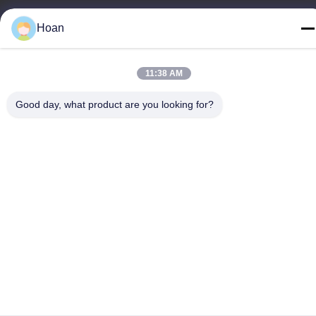
Hoan
11:38 AM
Κίνα Καλή ποιότητα Μονωτής δόνησης σχοινιών καλωδίων
Προμηθευτής. 2024-2026 Xi'an Hoan Microwave Co., Ltd. .
Good day, what product are you looking for?
Διατηρούνται όλα τα πνευματικά δικαιώματα.
Πολιτική απορρήτου
|
Sitemap