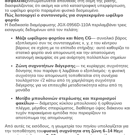
ασφαλείας
ενσωματώνεται απευθείας στη δομή της βάσης,
διασφαλίζοντας ότι ακόμη και υπό καταστροφική υπερφόρτωση,
το ωφέλιμο φορτίο παραμένει φυσικά δεσμευμένο.
Πώς λειτουργεί ο συντονισμός για συγκεκριμένο ωφέλιμο
φορτίο
Η διαδικασία διαμόρφωσης JGX-0956D-110A περιλαμβάνει τρεις
εισαγωγές δεδομένων από τον πελάτη:
Μάζα ωφέλιμου φορτίου και θέση CG
— συνολικό βάρος
εξοπλισμού συν τις συντεταγμένες x, y, z του κέντρου
βάρους σε σχέση με το επίπεδο στήριξης· αυτό καθορίζει το
στατικό φορτίο ανά απομονωτή και την απαιτούμενη
κατανομή ακαμψίας σε μια ανάρτηση πολλαπλών σημείων
Ζώνη συχνοτήτων διέγερσης
— τις κυρίαρχες συχνότητες
δόνησης που παράγει ή λαμβάνει ο εξοπλισμός· η φυσική
συχνότητα του απομονωτή τοποθετείται στη συνέχεια
τουλάχιστον √2 κάτω από τη χαμηλότερη συχνότητα
διέγερσης για να επιτευχθεί μεταδοτικότητα κάτω από τη
μονάδα
Μοτίβο μπουλονιών στερέωσης και περιορισμοί
φακέλων
— διάμετρος κύκλου μπουλονιού ή ορθογώνιο
πλέγμα, μέγεθος σπειρώματος, διαθέσιμο ύψος διάκενου και
τυχόν παρακείμενα εμπόδια που περιορίζουν το
αποτύπωμα της απομόνωσης
Από αυτές τις εισόδους, η γεωμετρία του πηνίου υπολογίζεται για
την τοποθέτηση του
φυσική συχνότητα στη ζώνη 6–14 Hz
με