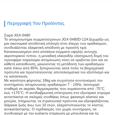
Περιγραφή Του Προϊόντος
Σειρά JGX-0480
Το απομονωτήρα συρματόσχοινων JGX-0480D-12A ξεχωρίζει ως
μια οικονομικά αποδοτική επιλογή στον έλεγχο των κραδασμών,
συνδυάζοντας εξαιρετική απόδοση με προσιτή τιμή.
Κατασκευασμένο από ατσάλινα σύρματα υψηλής αντοχής
αεροπορικού τύπου, η μοναδική ελικοειδής ελατηριωτή δομή του
προσφέρει παγκόσμια απομόνωση τόσο σε οριζόντια όσο και σε
κάθετη κατεύθυνση, μειώνοντας τη μετάδοση των κραδασμών
κατά πάνω από 85%, ξεπερνώντας κατά πολύ τα βιομηχανικά
πρότυπα και προστατεύοντας αποτελεσματικά τον εξοπλισμό και
τις κατασκευές.​
Με ικανότητα φόρτισης 18kg και συχνότητα συντονισμού του
συστήματος απομόνωσης κραδασμών 7 - 10Hz, λειτουργεί
σταθερά σε ακραίες θερμοκρασίες που κυμαίνονται από -75°C
έως +175°C. Η αντιδιαβρωτική επίστρωση στο εξωτερικό στρώμα
αντιστέκεται σε σκληρές συνθήκες όπως ψεκασμό αλατιού και
μούχλα, πληρώντας τα στρατιωτικά πρότυπα και εξασφαλίζοντας
διάρκεια ζωής άνω των 10 ετών, ελαχιστοποιώντας το κόστος
αντικατάστασης. Ο σχεδιασμός του χωρίς συντήρηση, σε
συνδυασμό με την ευέλικτη στερέωση με μπουλόνια και τις