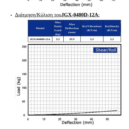
Διάτμηση/Κύλιση του
JGX-0480D-12A
: