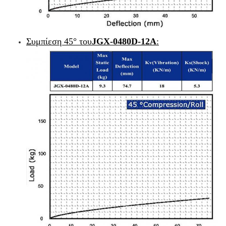
Συμπίεση 45° του
JGX-0480D-12A
: