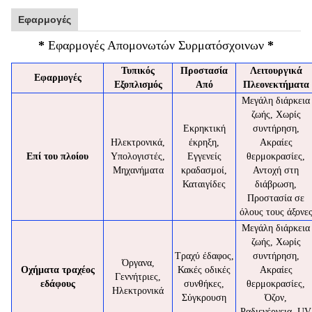
Εφαρμογές
*
Εφαρμογές Απομονωτών Συρματόσχοινων
*
Τυπικός
Προστασία
Λειτουργικά
Εφαρμογές
Εξοπλισμός
Από
Πλεονεκτήματα
Μεγάλη διάρκεια
ζωής, Χωρίς
Εκρηκτική
συντήρηση,
Ηλεκτρονικά,
έκρηξη,
Ακραίες
Επί του πλοίου
Υπολογιστές,
Εγγενείς
θερμοκρασίες,
Μηχανήματα
κραδασμοί,
Αντοχή στη
Καταιγίδες
διάβρωση,
Προστασία σε
όλους τους άξονε
Μεγάλη διάρκεια
ζωής, Χωρίς
Τραχύ έδαφος,
συντήρηση,
Όργανα,
Οχήματα τραχέος
Κακές οδικές
Ακραίες
Γεννήτριες,
εδάφους
συνθήκες,
θερμοκρασίες,
Ηλεκτρονικά
Σύγκρουση
Όζον,
Ραδιενέργεια, UV