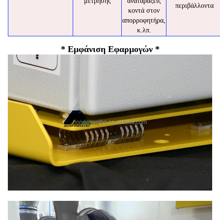
μέτρησης
αναταράξεις
περιβάλλοντα
κοντά στον
απορροφητήρα,
κ.λπ.
* Εμφάνιση Εφαρμογών *