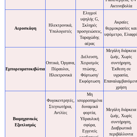
Ακτινοβολία
Ελιγμοί
υψηλής G,
Ακραίες
Ηλεκτρονικά,
Σκληρές
Αεροσκάφη
θερμοκρασίες και
Υπολογιστές
προσγειώσεις,
υψόμετρο, Ελαφρ
Ταραχώδης
αέρας
Μεγάλη διάρκεια
Διέλευση,
ζωής, Χωρίς
Οπτικά, Όργανα,
Χειρισμός
συντήρηση,
Εμπορευματοκιβώτια
Πύραυλοι,
πτώσης,
Έκθεση σε
Ηλεκτρονικά
Φόρτωση/
υγρασία,
Εκφόρτωση
Επαναλαμβανόμεν
χρήση
Μη
Φυγοκεντρητές,
ισορροπημένα
Στεγνωτήρια,
δυναμικά
Μεγάλη διάρκεια
Αντλίες
φορτία,
ζωής, Χωρίς
Βιομηχανικός
Υδραυλική
συντήρηση,
Εξοπλισμός
σφύρα,
Διαβρωτικά
Εγγενείς
περιβάλλοντα