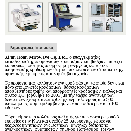
Πληροφορίες Εταιρείας
Xi’an Hoan Mirowave Co. Ltd.
, ο επαγγελματίας
κατασκευαστής απομονωτών κραδασμών και βάσεων, παρέχει
κορυφαίας ποιότητας απορρόφηση ενέργειας και λύσεις
απομόνωσης κραδασμών σε μια ποικιλία πεδίων στρατιωτικής,
αμυντικής, εμπορικής και βαριάς βιομηχανίας.
Τα προϊόντα μας καλύπτουν ένα ευρύ φάσμα, τα οποία δεν είναι
μόνο απομονωτές κραδασμών, βάσεις κραδασμών,
αποσβεστήρες τριβής και απορροφητές κραδασμών, καθώς και
φίλτρα LC. Ιδρύθηκε το 2005, με την ταχεία ανάπτυξη των
δεκαετιών, έχουμε αναπτυχθεί με περισσότερους από 500
υπαλλήλους, συμπεριλαμβανομένων περισσότερων από 100
ειδικών.
Τώρα, είμαστε ο καλύτερος πωλητής για περισσότερες από 31
επαρχίες στην Κίνα και σχεδόν 25 υπερπόντιες χώρες για
περιοχές κινητήρων, ανεμιστήρων, μηχανών διάτρησης,
ανελκυστήρων, συμπιεστών, χημικού εξοπλισμού, τρένων