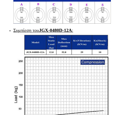
Συμπίεση του
JGX-0480D-12A
: