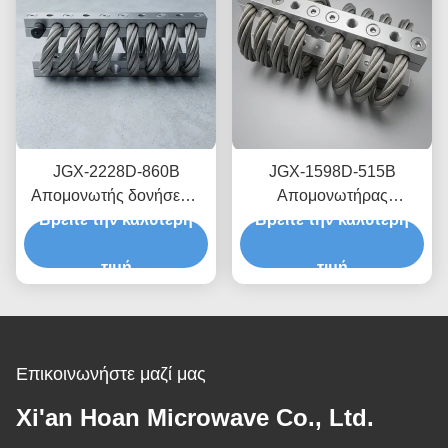
JGX-2228D-860B
JGX-1598D-515B
Απομονωτής δονήσεων
Απομονωτήρας
Βρείτε την καλύτερη
συρματόπλεγματος
Βρείτε την καλύτερη
κραδασμών με
Ταχεία πρωτότυπη
συρματόσχοινο που
σύνθεση Ταχεία
τιμή
παρέχει κλιμακούμενη
τιμή
συναρμολόγηση
χωρητικότητα φορτίου και
Προσαρμόσιμος
απομόνωση θορύβου
ανθρακωρύχος
που μεταδίδεται από τη
δομή
Επικοινωνήστε μαζί μας
Xi'an Hoan Microwave Co., Ltd.