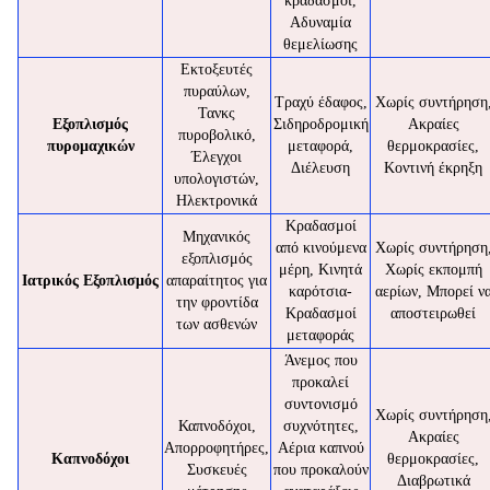
κραδασμοί,
Αδυναμία
θεμελίωσης
Εκτοξευτές
πυραύλων,
Τραχύ έδαφος,
Χωρίς συντήρηση
Τανκς
Εξοπλισμός
Σιδηροδρομική
Ακραίες
πυροβολικό,
πυρομαχικών
μεταφορά,
θερμοκρασίες,
Έλεγχοι
Διέλευση
Κοντινή έκρηξη
υπολογιστών,
Ηλεκτρονικά
Κραδασμοί
Μηχανικός
από κινούμενα
Χωρίς συντήρηση
εξοπλισμός
μέρη, Κινητά
Χωρίς εκπομπή
Ιατρικός Εξοπλισμός
απαραίτητος για
καρότσια-
αερίων, Μπορεί ν
την φροντίδα
Κραδασμοί
αποστειρωθεί
των ασθενών
μεταφοράς
Άνεμος που
προκαλεί
συντονισμό
Χωρίς συντήρηση
Καπνοδόχοι,
συχνότητες,
Ακραίες
Απορροφητήρες,
Αέρια καπνού
Καπνοδόχοι
θερμοκρασίες,
Συσκευές
που προκαλούν
Διαβρωτικά