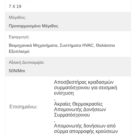
7 X 19
Μέγεθος:
Προσαρμοσμένο Μέγεθος
Εφαρμογή:
Βιομηχανικά Μηχανήματα, Συστήματα HVAC, Θαλάσσιο 
Εξοπλισμό
Αξιακή Δυσκαμψία:
50N/mm
Αποσβεστήρας κραδασμών 
συρματόσχοινου για σεισμική 
ενίσχυση
, 
Ακραίες Θερμοκρασίες 
Επισημαίνω:
Απομονωτής Δονήσεων 
Συρματόσχοινου
, 
Απομονωτής δονήσεων από 
σύρμα απορροφής κρούσεων