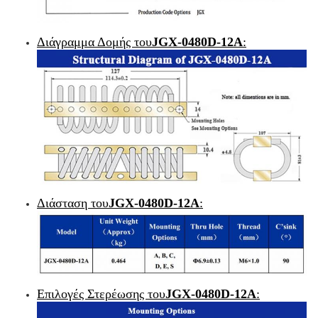
Διάγραμμα Δομής του
JGX-0480D-12A
:
Διάσταση του
JGX-0480D-12A
:
Επιλογές Στερέωσης του
JGX-0480D-12A
: