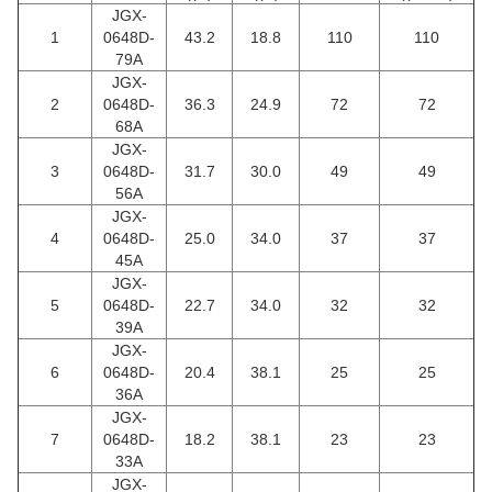
JGX-
1
0648D-
43.2
18.8
110
110
79A
JGX-
2
0648D-
36.3
24.9
72
72
68A
JGX-
3
0648D-
31.7
30.0
49
49
56A
JGX-
4
0648D-
25.0
34.0
37
37
45A
JGX-
5
0648D-
22.7
34.0
32
32
39Α
JGX-
6
0648D-
20.4
38.1
25
25
36A
JGX-
7
0648D-
18.2
38.1
23
23
33A
JGX-