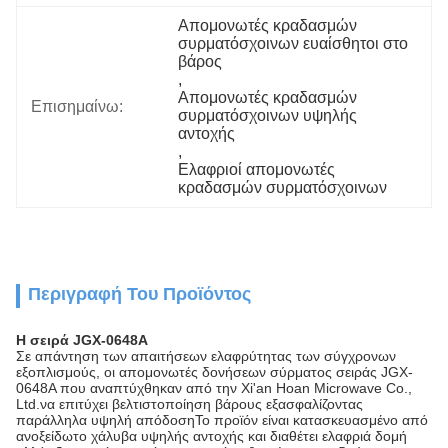
Απομονωτές κραδασμών 
συρματόσχοινων ευαίσθητοι στο 
βάρος
, 
Απομονωτές κραδασμών 
Επισημαίνω:
συρματόσχοινων υψηλής 
αντοχής
, 
Ελαφριοί απομονωτές 
κραδασμών συρματόσχοινων
Περιγραφή Του Προϊόντος
Η σειρά JGX-0648A
Σε απάντηση των απαιτήσεων ελαφρύτητας των σύγχρονων
εξοπλισμούς, οι απομονωτές δονήσεων σύρματος σειράς JGX-
0648A που αναπτύχθηκαν από την Xi'an Hoan Microwave Co.,
Ltd.να επιτύχει βελτιστοποίηση βάρους εξασφαλίζοντας
παράλληλα υψηλή απόδοσηΤο προϊόν είναι κατασκευασμένο από
ανοξείδωτο χάλυβα υψηλής αντοχής και διαθέτει ελαφριά δομή