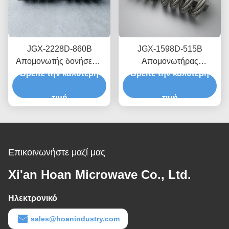
JGX-2228D-860B
JGX-1598D-515B
Απομονωτής δονήσεων
Απομονωτήρας
Βρείτε την καλύτερη
συρματόπλεγματος
Βρείτε την καλύτερη
κραδασμών με
Ταχεία πρωτότυπη
συρματόσχοινο που
σύνθεση Ταχεία
τιμή
παρέχει κλιμακούμενη
τιμή
συναρμολόγηση
χωρητικότητα φορτίου και
Προσαρμόσιμος
απομόνωση θορύβου
ανθρακωρύχος
που μεταδίδεται από τη
δομή
Επικοινωνήστε μαζί μας
Xi'an Hoan Microwave Co., Ltd.
Ηλεκτρονικό
sales@hoanindustry.com