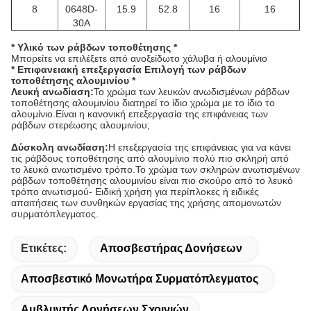
8
0648D-
15.9
52.8
16
16
30A
* Υλικό των ράβδων τοποθέτησης *
Μπορείτε να επιλέξετε από ανοξείδωτο χάλυβα ή αλουμίνιο
* Επιφανειακή επεξεργασία Επιλογή των ράβδων
τοποθέτησης αλουμινίου *
Λευκή ανωδίαση:
Το χρώμα των λευκών ανωδισμένων ράβδων
τοποθέτησης αλουμινίου διατηρεί το ίδιο χρώμα με το ίδιο το
αλουμίνιο.Είναι η κανονική επεξεργασία της επιφάνειας των
ράβδων στερέωσης αλουμινίου;
Δύσκολη ανωδίαση:
Η επεξεργασία της επιφάνειας για να κάνει
τις ράβδους τοποθέτησης από αλουμίνιο πολύ πιο σκληρή από
το λευκό ανωτισμένο τρόπο.Το χρώμα των σκληρών ανωτισμένων
ράβδων τοποθέτησης αλουμινίου είναι πιο σκούρο από το λευκό
τρόπο ανωτισμού- Ειδική χρήση για περίπλοκες ή ειδικές
απαιτήσεις των συνθηκών εργασίας της χρήσης απομονωτών
συρματόπλεγματος.
Ετικέτες:
Αποσβεστήρας Δονήσεων
Αποσβεστικό Μονωτήρα Συρματόπλεγματος
Αμβλυντής Δονήσεων Σχοινιών