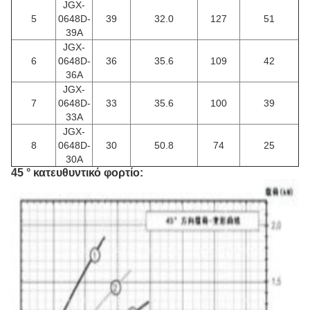
JGX-
5
0648D-
39
32.0
127
51
39Α
JGX-
6
0648D-
36
35.6
109
42
36A
JGX-
7
0648D-
33
35.6
100
39
33A
JGX-
8
0648D-
30
50.8
74
25
30A
45 ° κατευθυντικό φορτίο: