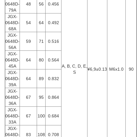
0648D-
48
56
0.456
79A
JGX-
0648D-
54
64
0.492
68A
JGX-
0648D-
59
71
0.516
56A
JGX-
0648D-
64
80
0.564
45A
Α, Β, C, D, E,
¥6,9±0.13
M6x1.0
90
S
JGX-
0648D-
64
89
0.832
39Α
JGX-
0648D-
67
95
0.864
36A
JGX-
0648D-
67
100
0.684
33A
JGX-
0648D-
83
108
0.708