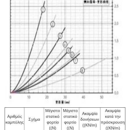
Μέγιστο
Μέγιστο
Ακαμψία
Ακαμψία
Αριθμός
στατικό
στατικό
κατά την
Σχήμα
δονήσεων
καμπύλης
φορτίο
φορτίο
πρόσκρουση
((KN/m)
((N)
((N)
((KN/m)