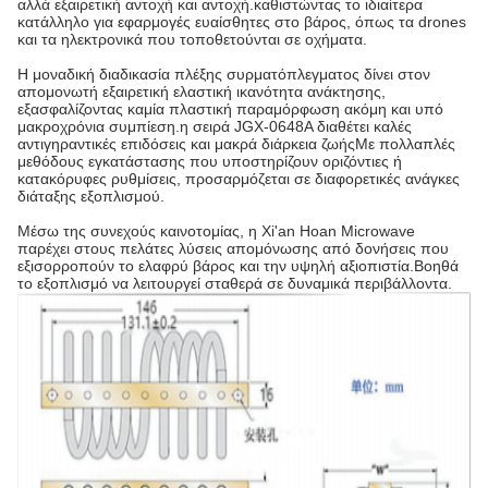
αλλά εξαιρετική αντοχή και αντοχή.καθιστώντας το ιδιαίτερα
κατάλληλο για εφαρμογές ευαίσθητες στο βάρος, όπως τα drones
και τα ηλεκτρονικά που τοποθετούνται σε οχήματα.
Η μοναδική διαδικασία πλέξης συρματόπλεγματος δίνει στον
απομονωτή εξαιρετική ελαστική ικανότητα ανάκτησης,
εξασφαλίζοντας καμία πλαστική παραμόρφωση ακόμη και υπό
μακροχρόνια συμπίεση.η σειρά JGX-0648A διαθέτει καλές
αντιγηραντικές επιδόσεις και μακρά διάρκεια ζωήςΜε πολλαπλές
μεθόδους εγκατάστασης που υποστηρίζουν οριζόντιες ή
κατακόρυφες ρυθμίσεις, προσαρμόζεται σε διαφορετικές ανάγκες
διάταξης εξοπλισμού.
Μέσω της συνεχούς καινοτομίας, η Xi'an Hoan Microwave
παρέχει στους πελάτες λύσεις απομόνωσης από δονήσεις που
εξισορροπούν το ελαφρύ βάρος και την υψηλή αξιοπιστία.Βοηθά
το εξοπλισμό να λειτουργεί σταθερά σε δυναμικά περιβάλλοντα.