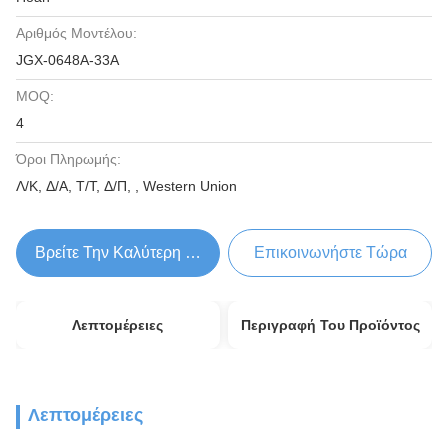
Αριθμός Μοντέλου:
JGX-0648A-33A
MOQ:
4
Όροι Πληρωμής:
Λ/Κ, Δ/Α, Τ/Τ, Δ/Π, , Western Union
Βρείτε Την Καλύτερη Τιμή
Επικοινωνήστε Τώρα
Λεπτομέρειες
Περιγραφή Του Προϊόντος
Λεπτομέρειες