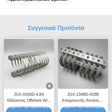
Συγγενικά Προϊόντα
JGX-0160D-4.8A
JGX-1598D-428B
Θάλασσας Offshore Wire
Απομονωτής δονήσεων
Rope Vibration Isolator
Βρείτε την καλύτερη
Βρείτε την καλύτερη
συρματόπλεγματος