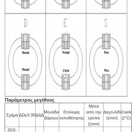
Παράμετρος μεγέθους
Μέσα
Μονάδα
Επιλογές
από την
Δαχτυλίδι
Csink
Σχήμα
∆Ω±3.30
∆ΔΔ
βάρους
τοποθέτησης
τρύπα
((mm)
((°C)
((mm)
JGX-