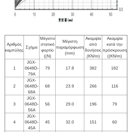
Μέγιστο
Ακαμψία
Ακαμψία
Μέγιστη
Αριθμός
στατικό
από
κατά την
Σχήμα
παραμόρφωση
καμπύλης
φορτίο
δονήσεις
πρόσκρουση
(mm)
((N)
(KN/m)
((KN/m)
JGX-
1
0648D-
79
17.8
382
182
79A
JGX-
2
0648D-
68
23.9
266
116
68A
JGX-
3
0648D-
56
29.0
196
79
56A
JGX-
4
0648D-
45
32.0
151
60
45A