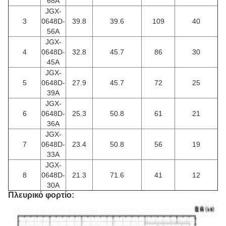
68A
JGX-
3
0648D-
39.8
39.6
109
40
56A
JGX-
4
0648D-
32.8
45.7
86
30
45A
JGX-
5
0648D-
27.9
45.7
72
25
39Α
JGX-
6
0648D-
25.3
50.8
61
21
36A
JGX-
7
0648D-
23.4
50.8
56
19
33A
JGX-
8
0648D-
21.3
71.6
41
12
30A
Πλευρικό φορτίο: