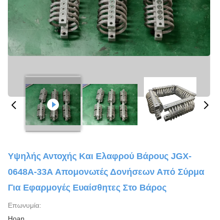
Υψηλής Αντοχής Και Ελαφρού Βάρους JGX-
0648A-33A Απομονωτές Δονήσεων Από Σύρμα
Για Εφαρμογές Ευαίσθητες Στο Βάρος
Επωνυμία:
Hoan