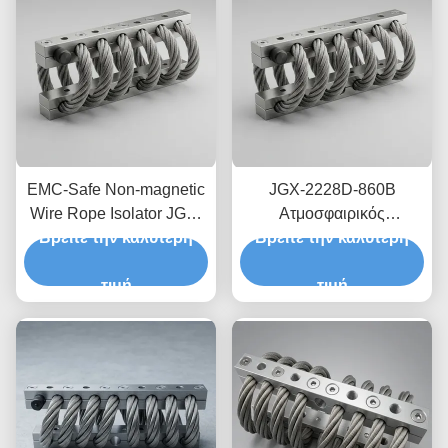
EMC-Safe Non-magnetic
JGX-2228D-860B
Wire Rope Isolator JGX-
Ατμοσφαιρικός
Βρείτε την καλύτερη
2228D-665B Βάση
απομονωτής δονήσεων
Βρείτε την καλύτερη
παροδικής διάχυσης
από σύρμα από
κραδασμών για
τιμή
ανοξείδωτο χάλυβα
τιμή
ηλεκτρονικά ακριβείας