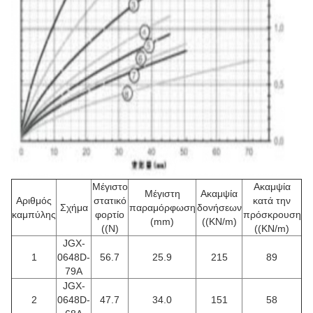
Μέγιστο
Ακαμψία
Μέγιστη
Ακαμψία
Αριθμός
στατικό
κατά την
Σχήμα
παραμόρφωση
δονήσεων
καμπύλης
φορτίο
πρόσκρουση
(mm)
((KN/m)
((N)
((KN/m)
JGX-
1
0648D-
56.7
25.9
215
89
79A
JGX-
2
0648D-
47.7
34.0
151
58