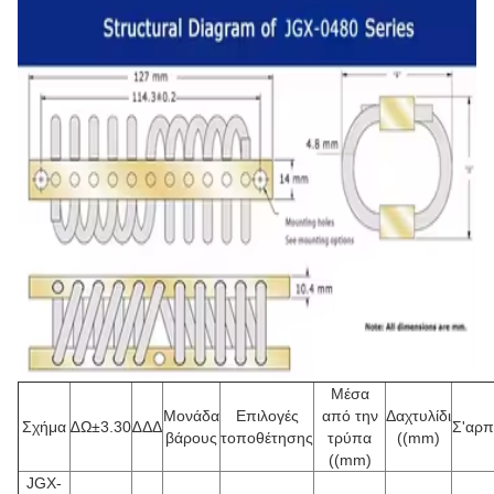
Μέσα
Μονάδα
Επιλογές
από την
Δαχτυλίδι
Σχήμα
∆Ω±3.30
∆ΔΔ
Σ'αρπ
βάρους
τοποθέτησης
τρύπα
((mm)
((mm)
JGX-