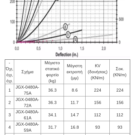
-
Μέγιστο
Μέγιστη
KV
Όχι,
στατικό
Σοκ.
Σχήμα
εκτροπή
(δονήσεις)
όχι,
φορτίο
(KN/m)
(μμ)
(KN/m)
όχι.
(kg)
JGX-0480A-
1
36.3
8.6
224
224
75A
JGX-0480A-
2
36.3
11.7
156
156
72A
JGX-0480A-
3
34.1
14.7
112
112
61A
JGX-0480A-
4
31.7
16.8
93
93
59A