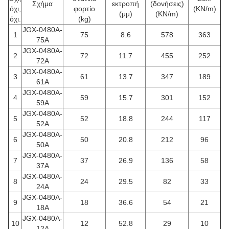
Σχήμα
εκτροπή
(δονήσεις)
όχι,
φορτίο
(KN/m)
(μμ)
(KN/m)
όχι.
(kg)
JGX-0480A-
1
75
8.6
578
363
75A
JGX-0480A-
2
72
11.7
455
252
72A
JGX-0480A-
3
61
13.7
347
189
61A
JGX-0480A-
4
59
15.7
301
152
59A
JGX-0480A-
5
52
18.8
244
117
52A
JGX-0480A-
6
50
20.8
212
96
50A
JGX-0480A-
7
37
26.9
136
58
37A
JGX-0480A-
8
24
29.5
82
33
24A
JGX-0480A-
9
18
36.6
54
21
18A
JGX-0480A-
10
12
52.8
29
10
12A