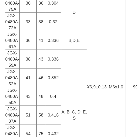
0480A-
30
36
0.304
75A
D
JGX-
0480A-
33
38
0.32
72A
JGX-
0480A-
36
41
0.336
B,D,E
61A
JGX-
0480A-
38
43
0.336
59A
JGX-
0480A-
41
46
0.352
52A
¥6,9±0.13
M6x1.0
9
JGX-
0480A-
43
48
0.4
50A
JGX-
Α, Β, C, D, E,
0480A-
51
58
0.416
S
37A
JGX-
0480A-
54
75
0.432