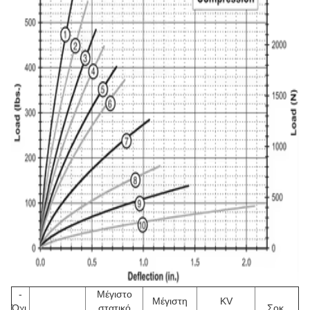
-
Μέγιστο
Μέγιστη
KV
Όχι,
στατικό
Σοκ.