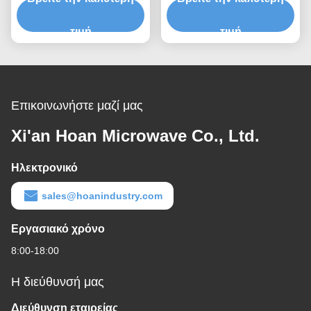
Ταχεία πρωτότυπη
συρματόσχοινο που
σύνθεση Ταχεία
τιμή
παρέχει κλιμακούμενη
τιμή
συναρμολόγηση
χωρητικότητα φορτίου και
Προσαρμόσιμος
απομόνωση θορύβου
ανθρακωρύχος
που μεταδίδεται από τη
δομή
Επικοινωνήστε μαζί μας
Xi'an Hoan Microwave Co., Ltd.
Ηλεκτρονικό
sales@hoanindustry.com
Εργασιακό χρόνο
8:00-18:00
Η διεύθυνσή μας
Διεύθυνση εταιρείας