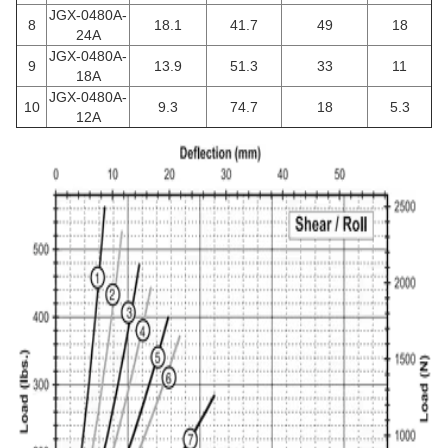
JGX-0480A-
8
18.1
41.7
49
18
24A
JGX-0480A-
9
13.9
51.3
33
11
18A
JGX-0480A-
10
9.3
74.7
18
5.3
12A