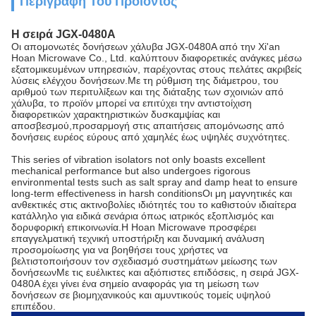
Περιγραφή Του Προϊόντος
Η σειρά JGX-0480A
Οι απομονωτές δονήσεων χάλυβα JGX-0480A από την Xi'an
Hoan Microwave Co., Ltd. καλύπτουν διαφορετικές ανάγκες μέσω
εξατομικευμένων υπηρεσιών, παρέχοντας στους πελάτες ακριβείς
λύσεις ελέγχου δονήσεων.Με τη ρύθμιση της διάμετρου, του
αριθμού των περιτυλίξεων και της διάταξης των σχοινιών από
χάλυβα, το προϊόν μπορεί να επιτύχει την αντιστοίχιση
διαφορετικών χαρακτηριστικών δυσκαμψίας και
αποσβεσμού,προσαρμογή στις απαιτήσεις απομόνωσης από
δονήσεις ευρέος εύρους από χαμηλές έως υψηλές συχνότητες.
This series of vibration isolators not only boasts excellent
mechanical performance but also undergoes rigorous
environmental tests such as salt spray and damp heat to ensure
long-term effectiveness in harsh conditionsΟι μη μαγνητικές και
ανθεκτικές στις ακτινοβολίες ιδιότητές του το καθιστούν ιδιαίτερα
κατάλληλο για ειδικά σενάρια όπως ιατρικός εξοπλισμός και
δορυφορική επικοινωνία.Η Hoan Microwave προσφέρει
επαγγελματική τεχνική υποστήριξη και δυναμική ανάλυση
προσομοίωσης για να βοηθήσει τους χρήστες να
βελτιστοποιήσουν τον σχεδιασμό συστημάτων μείωσης των
δονήσεωνΜε τις ευέλικτες και αξιόπιστες επιδόσεις, η σειρά JGX-
0480A έχει γίνει ένα σημείο αναφοράς για τη μείωση των
δονήσεων σε βιομηχανικούς και αμυντικούς τομείς υψηλού
επιπέδου.