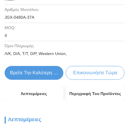
Αριθμός Μοντέλου:
JGX-0480A-37A
MOQ:
4
Όροι Πληρωμής:
Λ/Κ, D/A, T/T, D/P, Western Union,
Βρείτε Την Καλύτερη Τιμή
Επικοινωνήστε Τώρα
Λεπτομέρειες
Περιγραφή Του Προϊόντος
Λεπτομέρειες