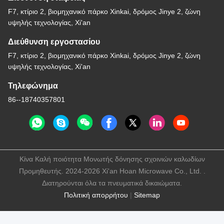
F7, κτίριο 2, βιομηχανικό πάρκο Xinkai, δρόμος Jinye 2, ζώνη
υψηλής τεχνολογίας, Xi'an
Διεύθυνση εργοστασίου
F7, κτίριο 2, βιομηχανικό πάρκο Xinkai, δρόμος Jinye 2, ζώνη
υψηλής τεχνολογίας, Xi'an
Τηλεφώνημα
86--18740357801
Κίνα Καλή ποιότητα Μονωτής δόνησης σχοινιών καλωδίων
Προμηθευτής. 2024-2026 Xi'an Hoan Microwave Co., Ltd. .
Διατηρούνται όλα τα πνευματικά δικαιώματα.
Πολιτική απορρήτου
|
Sitemap