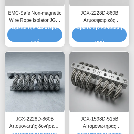
EMC-Safe Non-magnetic
JGX-2228D-860B
Wire Rope Isolator JGX-
Ατμοσφαιρικός
Βρείτε την καλύτερη
2228D-665B Βάση
απομονωτής δονήσεων
Βρείτε την καλύτερη
παροδικής διάχυσης
από σύρμα από
κραδασμών για
τιμή
ανοξείδωτο χάλυβα
τιμή
ηλεκτρονικά ακριβείας
JGX-2228D-860B
JGX-1598D-515B
Απομονωτής δονήσεων
Απομονωτήρας
Βρείτε την καλύτερη
συρματόπλεγματος
Βρείτε την καλύτερη
κραδασμών με