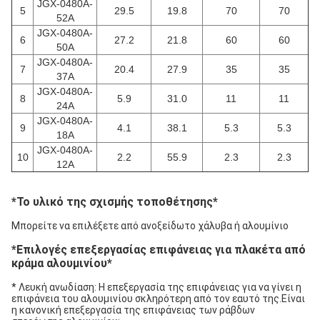
JGX-0480A-
5
29.5
19.8
70
70
52A
JGX-0480A-
6
27.2
21.8
60
60
50A
JGX-0480A-
7
20.4
27.9
35
35
37A
JGX-0480A-
8
5.9
31.0
11
11
24A
JGX-0480A-
9
4.1
38.1
5.3
5.3
18A
JGX-0480A-
10
2.2
55.9
2.3
2.3
12A
*
Το υλικό της σχισμής τοποθέτησης
*
Μπορείτε να επιλέξετε από ανοξείδωτο χάλυβα ή αλουμίνιο
*
Επιλογές επεξεργασίας επιφάνειας για πλακέτα από 
κράμα αλουμινίου
*
* Λευκή ανωδίαση: Η επεξεργασία της επιφάνειας για να γίνει η 
επιφάνεια του αλουμινίου σκληρότερη από τον εαυτό της.Είναι 
η κανονική επεξεργασία της επιφάνειας των ράβδων 