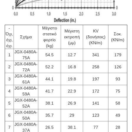
-
Μέγιστο
Μέγιστη
KV
Όχι,
στατικό
Σοκ.
Σχήμα
εκτροπή
(δονήσεις)
όχι,
φορτίο
(KN/m)
(μμ)
(KN/m)
όχι.
(kg)
JGX-0480A-
1
54.5
12.7
341
179
75A
JGX-0480A-
2
52.2
16.8
258
126
72A
JGX-0480A-
3
44.1
19.8
197
93
61A
JGX-0480A-
4
41.7
22.9
172
75
59A
JGX-0480A-
5
38.1
26.9
141
58
52A
JGX-0480A-
6
35.7
29
123
49
50A
JGX-0480A-
7
26.5
38.1
77
28
37A