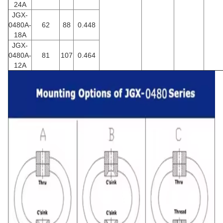
24A
JGX-
0480A-
62
88
0.448
18A
JGX-
0480A-
81
107
0.464
12A