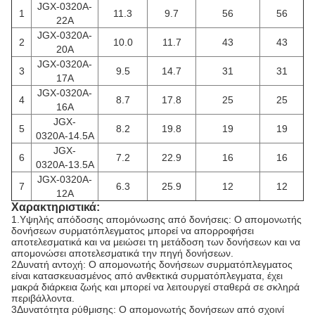
JGX-0320A-
1
11.3
9.7
56
56
22A
JGX-0320A-
2
10.0
11.7
43
43
20A
JGX-0320A-
3
9.5
14.7
31
31
17A
JGX-0320A-
4
8.7
17.8
25
25
16A
JGX-
5
8.2
19.8
19
19
0320Α-14.5Α
JGX-
6
7.2
22.9
16
16
0320Α-13.5Α
JGX-0320A-
7
6.3
25.9
12
12
12A
Χαρακτηριστικά:
1.Υψηλής απόδοσης απομόνωσης από δονήσεις: Ο απομονωτής
δονήσεων συρματόπλεγματος μπορεί να απορροφήσει
αποτελεσματικά και να μειώσει τη μετάδοση των δονήσεων και να
απομονώσει αποτελεσματικά την πηγή δονήσεων.
2Δυνατή αντοχή: Ο απομονωτής δονήσεων συρματόπλεγματος
είναι κατασκευασμένος από ανθεκτικά συρματόπλεγματα, έχει
μακρά διάρκεια ζωής και μπορεί να λειτουργεί σταθερά σε σκληρά
περιβάλλοντα.
3Δυνατότητα ρύθμισης: Ο απομονωτής δονήσεων από σχοινί