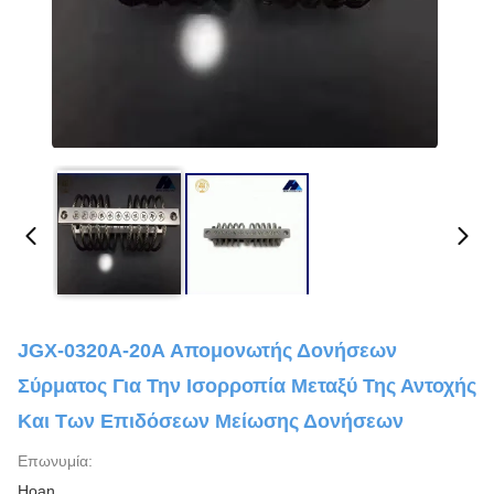
JGX-0320A-20A Απομονωτής Δονήσεων
Σύρματος Για Την Ισορροπία Μεταξύ Της Αντοχής
Και Των Επιδόσεων Μείωσης Δονήσεων
Επωνυμία:
Hoan