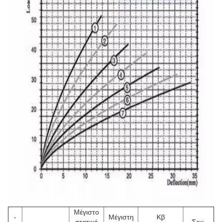
Μέγιστο
-
Μέγιστη
Κβ