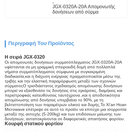
, 
JGX-0320A-20A Απομονωτής 
δονήσεων από σύρμα
Περιγραφή Του Προϊόντος
Η σειρά JGX-0320
Οι απομονωτές δονήσεων συρματόπλεγματος JGX-0320A-20A
υφίστανται σε μη γραμμική σπειροειδή δομή από πολλαπλά
νήματα συρματόπλεγματος σύμφωνα με συγκεκριμένη
διαδικασία,και η διάχυση ενέργειας πραγματοποιείται μέσω της
τριβής και την ελαστική παραμόρφωση μεταξύ των σχοινιών
σύρματοςΟ τρισδιάστατος σχεδιασμός απομόνωσης δονήσεων
μπορεί να εξασθενίσει τις δονήσεις στις εγκάρσιες, διαμήκεις και
περιστροφικές κατευθύνσεις ταυτόχρονα.,και η αποδοτικότητα
απομόνωσης από δονήσεις υπερβαίνει το 90%, με τη
βελτιστοποίηση των παραμέτρων υλικού και δομής,Το Xi'an Hoan
Microwave επέτρεψε σε αυτό το προϊόν να επιτύχει μια ισορροπία
μεταξύ της αντοχής (5-200kg) και των επιδόσεων μείωσης των
δονήσεων, ανταποκρίνονται σε διαφορετικές απαιτήσεις φορτίου.
Κουρφή στατικού φορτίου