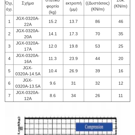
στατικό
Σοκ.
Όχι,
Σχήμα
εκτροπή
((Δυστάσεις)
φορτίο
(KN/m)
όχι.
(μμ)
(KN/m)
(kg)
JGX-0320A-
1
15.2
13.7
86
46
22A
JGX-0320A-
2
14.1
17.3
70
35
20A
JGX-0320A-
3
12.0
19.8
53
25
17A
JGX-0320A-
4
11.3
23.9
44
20
16A
JGX-
5
10.4
26.9
39
16
0320Α-14.5Α
JGX-
6
9.6
31
32
12
0320Α-13.5Α
JGX-0320A-
7
8.6
34
26
11
12A