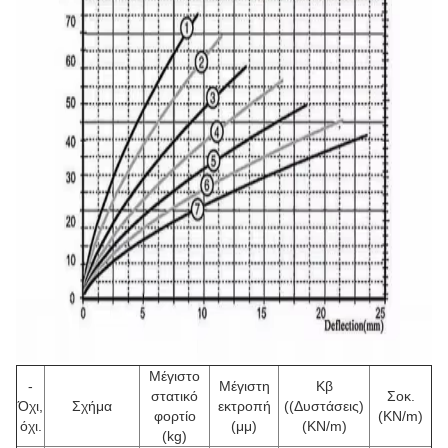
Μέγιστο
-
Μέγιστη
Κβ
στατικό
Σοκ.
Όχι,
Σχήμα
εκτροπή
((Δυστάσεις)
φορτίο
(KN/m)
όχι.
(μμ)
(KN/m)
(kg)