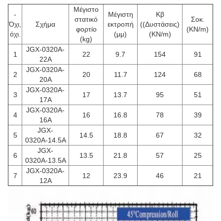
Μέγιστο
-
Μέγιστη
Κβ
στατικό
Σοκ.
Όχι,
Σχήμα
εκτροπή
((Δυστάσεις)
φορτίο
(KN/m)
όχι.
(μμ)
(KN/m)
(kg)
JGX-0320A-
1
22
9.7
154
91
22A
JGX-0320A-
2
20
11.7
124
68
20A
JGX-0320A-
3
17
13.7
95
51
17A
JGX-0320A-
4
16
16.8
78
39
16A
JGX-
5
14.5
18.8
67
32
0320Α-14.5Α
JGX-
6
13.5
21.8
57
25
0320Α-13.5Α
JGX-0320A-
7
12
23.9
46
21
12A