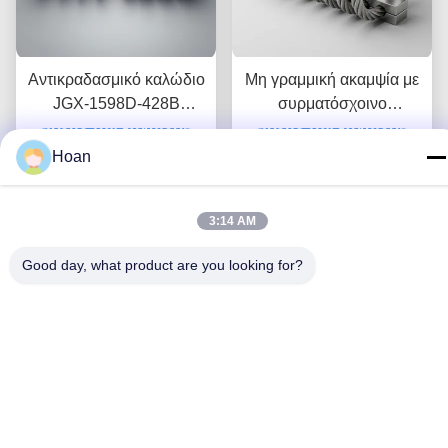
Αντικραδασμικό καλώδιο
Μη γραμμική ακαμψία με
JGX-1598D-428B
συρματόσχοινο
Βρείτε την καλύτερη
ανθεκτικό σε μύκητες,
απομονωτή JGX-2228D-
Βρείτε την καλύτερη
χημικά και πλύσιμο με
665B Φιλική προς το
Hoan
νερό, από ανοξείδωτο
τιμή
περιβάλλον, πλήρως
τιμή
ατσάλι
μεταλλική βάση για
3:14 AM
βιομηχανικό εξοπλισμό
Good day, what product are you looking for?
EMC-Safe Non-magnetic
JGX-2228D-860B