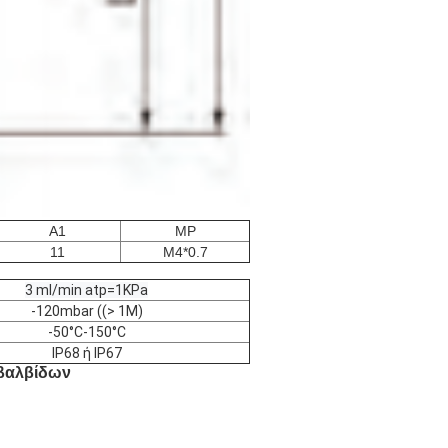
Α1
MP
11
M4*0.7
3 ml/min atp=1KPa
-120mbar ((> 1M)
-50°C-150°C
IP68 ή IP67
βαλβίδων