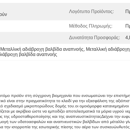
Λογότυπο Προϊόντος:
Π
ούν
Μέθοδος Πληρωμής:
Π
Δυνατότητα Προσφοράς:
4,
Μεταλλική αδιάβροχη βαλβίδα αναπνοής
, 
Μεταλλική αδιάβροχη
διάβροχη βαλβίδα αναπνοής
νοτόμο προϊόν στη σύγχρονη βιομηχανία που ενσωματώνει την επιστήμη τ
κό είναι στην πραγματικότητα το κλειδί για την εξασφάλιση της αξιόπ
δικό σχεδιασμό μικροπορώδους δομής του.οι ομοιόμορφα κατανεμημένοι
εται με ακρίβεια ώστε να εμποδίζει αποτελεσματικά τα μόρια υγρού ν
εις της υδροσταθεροποίησης και της αναπνευστικότηταςΔείχνει την ευφ
ογή των υδατοασφαλών και αναπνευστικών βαλβίδων από μέταλλο γίνετ
α την ισορροπία της εσωτερικής πίεσης του αέρα των συσκευώνΑυτός 