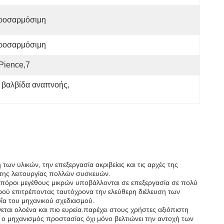
ροσαρμόσιμη
ροσαρμόσιμη
pience,7
 βαλβίδα αναπνοής
, 
ων υλικών, την επεξεργασία ακριβείας και τις αρχές της
ιστης λειτουργίας πολλών συσκευών.
 πόροι μεγέθους μικρών υποβάλλονται σε επεξεργασία σε πολύ
ερού επιτρέποντας ταυτόχρονα την ελεύθερη διέλευση των
υΐα του μηχανικού σχεδιασμού.
αι ολοένα και πιο ευρεία.παρέχει στους χρήστες αξιόπιστη
ο μηχανισμός προστασίας όχι μόνο βελτιώνει την αντοχή των