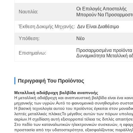
Οι Επιλογές Αποστολής 
Ναυτιλία:
Μπορούν Να Προσαρμοστ
Έκθεση Δοκιμής Μηχανής:
Δεν Είναι Διαθέσιμο
Υπόθεση:
Νέο
Προσαρμοσμένα προϊόντα 
Επισημαίνω:
Δυναμικότητα Μεταλλική α
Περιγραφή Του Προϊόντος
Μεταλλική αδιάβροχη βαλβίδα αναπνοής
Η μεταλλική αδιάβροχη και αναπνευστική βαλβίδα είναι ένα και
μηχανικής των υγρών.Αυτό το φαινομενικά συνηθισμένο συστατι
Η βασική τεχνολογία αυτού του προϊόντος έγκειται στον μονα
λεπτές μεταλλικές πλάκεςΤο μέγεθος αυτών των πόρων υπολογίζ
αερίων.Η σχεδίαση αυτή εξισορροπεί τέλεια τις διπλές απαιτήσ
Στο πεδίο των καταναλωτικών ηλεκτρονικών συσκευών, η εφαρμ
προστασία από την υδατοστερότητα, εξασφαλίζοντας παράλληλ