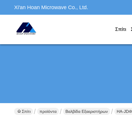
Xi'an Hoan Microwave Co., Ltd.
Σπίτι
Σπίτι
προϊόντα
Βαλβίδα Εξαεριστήρων
HA-JD4C