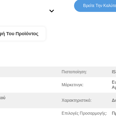
Βρείτε Την Καλύτ
φή Του Προϊόντος
Πιστοποίηση:
I
Ευ
Μάρκετινγκ:
Α
ού 
Χαρακτηριστικό:
Δ
Επιλογές Προσαρμογής:
Π