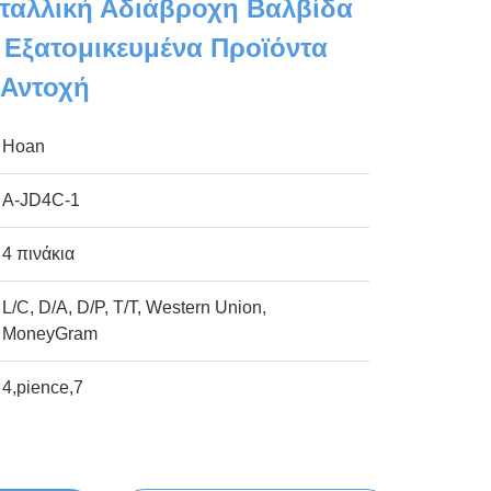
ταλλική Αδιάβροχη Βαλβίδα
 Εξατομικευμένα Προϊόντα
 Αντοχή
Hoan
Α-JD4C-1
4 πινάκια
L/C, D/A, D/P, T/T, Western Union,
MoneyGram
4,pience,7