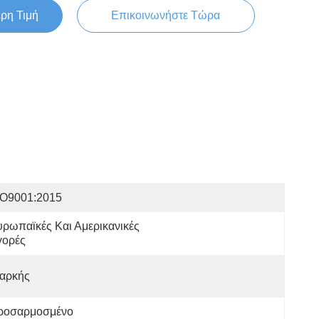
ερη Τιμή
Επικοινωνήστε Τώρα
SO9001:2015
ρωπαϊκές Και Αμερικανικές 
γορές
ιαρκής
ροσαρμοσμένο