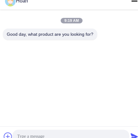
Hoan
9:19 AM
Κίνα Καλή ποιότητα Μονωτής δόνησης σχοινιών καλωδίων
Good day, what product are you looking for?
Προμηθευτής. 2024-2026 Xi'an Hoan Microwave Co., Ltd. .
Διατηρούνται όλα τα πνευματικά δικαιώματα.
Πολιτική απορρήτου
|
Sitemap