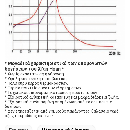
* Μοναδικά χαρακτηριστικά των απομονωτών
δονήσεων του Xi'an Hoan *
* Χωρίς αναστάτωση ή γήρανση.
* Υψηλή εσωτερική αποσβεστική.
* Πολύ ευρύ εύρος θερμοκρασιών.
* Ευρεία ποικιλία δυνατών εξαρτημάτων.
* Ταχεία και οικονομική κατασκευή πρωτοτύπων.
* Εξαιρετικά ανθεκτική κατασκευή και μακρά διάρκεια ζωής.
* Εξαιρετική συνδυασμένη απομόνωση από τα σοκ και τις
δονήσεις.
* Δεν επηρεάζεται από χημικούς παράγοντες, θαλάσσιο νερό,
όζον, υπεριώδεις ακτίνες