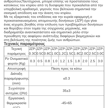
ανθρώπουςΤαυτόχρονα, μπορεί επίσης να προστατεύσει τους
κατοίκους του κτιρίου από τη δυσφορία που προκαλείται από την
υπερβολική κραδασμό, γεγονός που βελτιώνει σημαντικά την
σεισμική απόδοση και την άνεση του κτιρίου.
Με τις εξαιρετικές του επιδόσεις και την ευρεία εφαρμογή,ο
προκατασκευασμένος απομονωτής δονήσεων (JZP) έχει γίνει
ένας ισχυρός βοηθός στην επίλυση των προβλημάτων δονήσεων
και θορύβου στον τομέα της σύγχρονης μηχανικής, και
διαδραματίζει αναντικατάστατο και σημαντικό ρόλο στην
προώθηση της αειφόρου ανάπτυξης διαφόρων βιομηχανιών και
στη βελτίωση της ποιότητας ζωής των ανθρώπων.
Τεχνικές παραμέτρους
Τεχνική
JZP-
JZP-
JZP-
JZP-
JZP-
JZP-
JZP-
JZP-
JZP-
JZP-
παράμετρος
0.3C
0.5C
0.8C
1.0C
1.2C
1.5C
1.8C
2.0C
2.5C
3.0C
Pz Ονομαστικό
0.3
0.5
0.8
1.0
1.2
1.5
1.8
2.0
2.5
3.0
φορτίο (Kg)
Αποστροφή
Πίεση προς τα κάτω
Διάταξη
παραμόρφωσης
≤0.3
(mm)
Συχνότητα
35±3
αντηχίας ((Hz)
Εργασιακή
θερμοκρασία
-45+65
((°C)