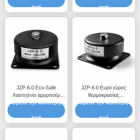
υστέρων αποσβεστήρα
τιμή
Βελτιστοποιημένη
τιμή
για παλαιό εξοπλισμό
αναλογία απόσβεσης για
βαριά μηχανήματα
JZP-6.0 Eco-Safe
JZP-6.0 Ευρύ εύρος
Λαστιχένιο αμορτισέρ
θερμοκρασίας
Βρείτε την καλύτερη
χωρίς τρίξιμο
Βρείτε την καλύτερη
Απορροφητήρα
αυτολιπαινόμενο
συγκρούσεων από
αποσβεστήρα για
τιμή
καουτσούκ για
τιμή
βιομηχανικό εξοπλισμό
φιλτραρίσματα μικρο-
δονήσεων για εξοπλισμό