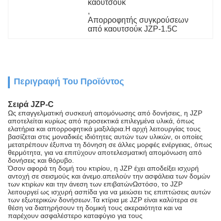
καουτσούκ
, 
Απορροφητής συγκρούσεων 
από καουτσούκ JZP-1.5C
Περιγραφή Του Προϊόντος
Σειρά JZP-C
Ως επαγγελματική συσκευή απομόνωσης από δονήσεις, η JZP
αποτελείται κυρίως από προσεκτικά επιλεγμένα υλικά, όπως
ελατήρια και απορροφητικά μαξιλάρια.Η αρχή λειτουργίας τους
βασίζεται στις μοναδικές ιδιότητες αυτών των υλικών, οι οποίες
μετατρέπουν έξυπνα τη δόνηση σε άλλες μορφές ενέργειας, όπως
θερμότητα, για να επιτύχουν αποτελεσματική απομόνωση από
δονήσεις και θόρυβο.
Όσον αφορά τη δομή του κτιρίου, η JZP έχει αποδείξει ισχυρή
αντοχή σε σεισμούς και άνεμο.απειλούν την ασφάλεια των δομών
των κτιρίων και την άνεση των επιβατώνΩστόσο, το JZP
λειτουργεί ως ισχυρή ασπίδα για να μειώσει τις επιπτώσεις αυτών
των εξωτερικών δονήσεων.Τα κτίρια με JZP είναι καλύτερα σε
θέση να διατηρήσουν τη δομική τους ακεραιότητα και να
παρέχουν ασφαλέστερο καταφύγιο για τους