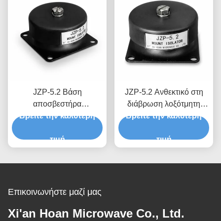
ακριβείας
JZP-5.2 Βάση
JZP-5.2 Ανθεκτικό στη
αποσβεστήρα
διάβρωση λοξότμητη
Βρείτε την καλύτερη
κραδασμών βάσης
Βρείτε την καλύτερη
βάση απομόνωσης
απομόνωσης κραδασμών
κραδασμών με
από καουτσούκ,
τιμή
απομονωτή κραδασμών
τιμή
ανθεκτικό στις καιρικές
για σπειρώματα ακριβείας
συνθήκες για εξωτερικούς
χώρους
Επικοινωνήστε μαζί μας
Xi'an Hoan Microwave Co., Ltd.