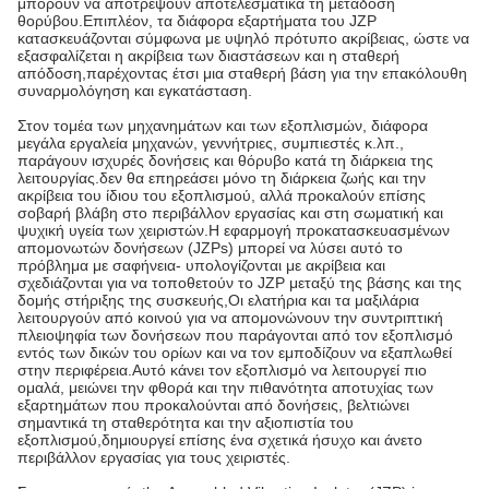
μπορούν να αποτρέψουν αποτελεσματικά τη μετάδοση
θορύβου.Επιπλέον, τα διάφορα εξαρτήματα του JZP
κατασκευάζονται σύμφωνα με υψηλό πρότυπο ακρίβειας, ώστε να
εξασφαλίζεται η ακρίβεια των διαστάσεων και η σταθερή
απόδοση,παρέχοντας έτσι μια σταθερή βάση για την επακόλουθη
συναρμολόγηση και εγκατάσταση.
Στον τομέα των μηχανημάτων και των εξοπλισμών, διάφορα
μεγάλα εργαλεία μηχανών, γεννήτριες, συμπιεστές κ.λπ.,
παράγουν ισχυρές δονήσεις και θόρυβο κατά τη διάρκεια της
λειτουργίας.δεν θα επηρεάσει μόνο τη διάρκεια ζωής και την
ακρίβεια του ίδιου του εξοπλισμού, αλλά προκαλούν επίσης
σοβαρή βλάβη στο περιβάλλον εργασίας και στη σωματική και
ψυχική υγεία των χειριστών.Η εφαρμογή προκατασκευασμένων
απομονωτών δονήσεων (JZPs) μπορεί να λύσει αυτό το
πρόβλημα με σαφήνεια- υπολογίζονται με ακρίβεια και
σχεδιάζονται για να τοποθετούν το JZP μεταξύ της βάσης και της
δομής στήριξης της συσκευής,Οι ελατήρια και τα μαξιλάρια
λειτουργούν από κοινού για να απομονώνουν την συντριπτική
πλειοψηφία των δονήσεων που παράγονται από τον εξοπλισμό
εντός των δικών του ορίων και να τον εμποδίζουν να εξαπλωθεί
στην περιφέρεια.Αυτό κάνει τον εξοπλισμό να λειτουργεί πιο
ομαλά, μειώνει την φθορά και την πιθανότητα αποτυχίας των
εξαρτημάτων που προκαλούνται από δονήσεις, βελτιώνει
σημαντικά τη σταθερότητα και την αξιοπιστία του
εξοπλισμού,δημιουργεί επίσης ένα σχετικά ήσυχο και άνετο
περιβάλλον εργασίας για τους χειριστές.