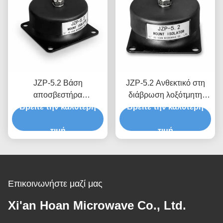
JZP-5.2 Βάση
JZP-5.2 Ανθεκτικό στη
αποσβεστήρα
διάβρωση λοξότμητη
Βρείτε την καλύτερη
κραδασμών βάσης
Βρείτε την καλύτερη
βάση απομόνωσης
απομόνωσης κραδασμών
κραδασμών με
από καουτσούκ,
τιμή
απομονωτή κραδασμών
τιμή
ανθεκτικό στις καιρικές
για σπειρώματα ακριβείας
συνθήκες για εξωτερικούς
χώρους
Επικοινωνήστε μαζί μας
Xi'an Hoan Microwave Co., Ltd.