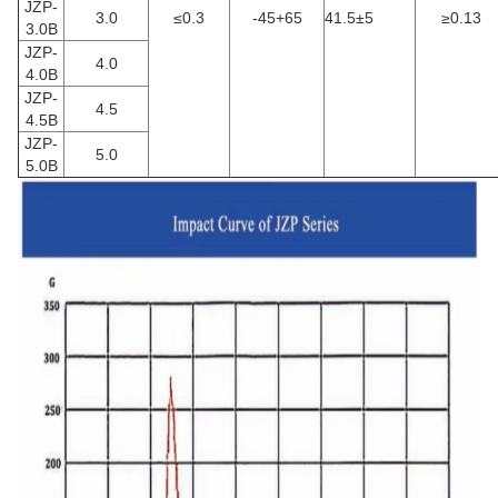
JZP-
3.0
≤0.3
-45+65
41.5±5
≥0.13
3.0B
JZP-
4.0
4.0B
JZP-
4.5
4.5B
JZP-
5.0
5.0B