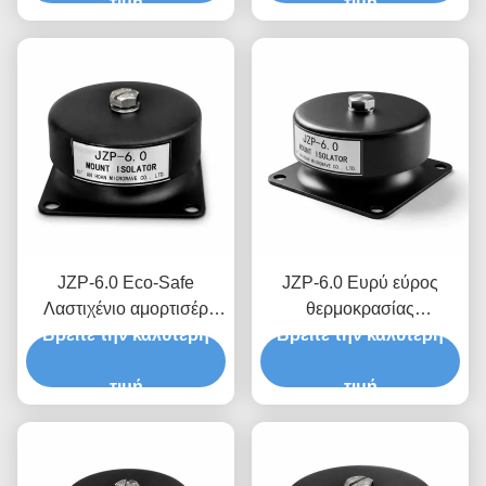
υστέρων αποσβεστήρα
τιμή
Βελτιστοποιημένη
τιμή
για παλαιό εξοπλισμό
αναλογία απόσβεσης για
βαριά μηχανήματα
JZP-6.0 Eco-Safe
JZP-6.0 Ευρύ εύρος
Λαστιχένιο αμορτισέρ
θερμοκρασίας
Βρείτε την καλύτερη
χωρίς τρίξιμο
Βρείτε την καλύτερη
Απορροφητήρα
αυτολιπαινόμενο
συγκρούσεων από
αποσβεστήρα για
τιμή
καουτσούκ για
τιμή
βιομηχανικό εξοπλισμό
φιλτραρίσματα μικρο-
δονήσεων για εξοπλισμό
ακριβείας