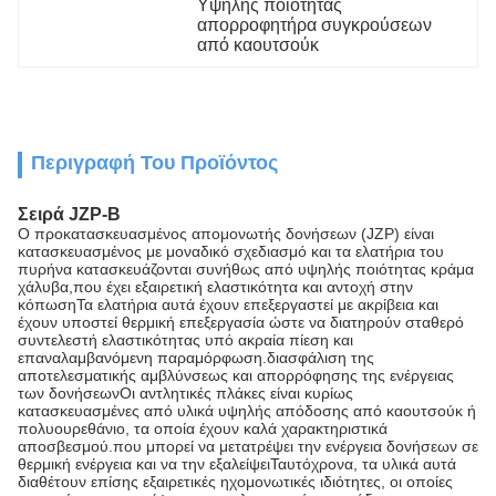
Υψηλής ποιότητας 
απορροφητήρα συγκρούσεων 
από καουτσούκ
Περιγραφή Του Προϊόντος
Σειρά JZP-B
Ο προκατασκευασμένος απομονωτής δονήσεων (JZP) είναι
κατασκευασμένος με μοναδικό σχεδιασμό και τα ελατήρια του
πυρήνα κατασκευάζονται συνήθως από υψηλής ποιότητας κράμα
χάλυβα,που έχει εξαιρετική ελαστικότητα και αντοχή στην
κόπωσηΤα ελατήρια αυτά έχουν επεξεργαστεί με ακρίβεια και
έχουν υποστεί θερμική επεξεργασία ώστε να διατηρούν σταθερό
συντελεστή ελαστικότητας υπό ακραία πίεση και
επαναλαμβανόμενη παραμόρφωση.διασφάλιση της
αποτελεσματικής αμβλύνσεως και απορρόφησης της ενέργειας
των δονήσεωνΟι αντλητικές πλάκες είναι κυρίως
κατασκευασμένες από υλικά υψηλής απόδοσης από καουτσούκ ή
πολυουρεθάνιο, τα οποία έχουν καλά χαρακτηριστικά
αποσβεσμού.που μπορεί να μετατρέψει την ενέργεια δονήσεων σε
θερμική ενέργεια και να την εξαλείψειΤαυτόχρονα, τα υλικά αυτά
διαθέτουν επίσης εξαιρετικές ηχομονωτικές ιδιότητες, οι οποίες