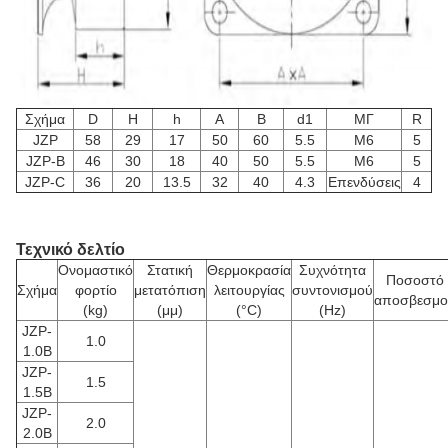
Σχήμα
D
H
h
Α
Β
d1
ΜΓ
R
JZP
58
29
17
50
60
5.5
M6
5
JZP-B
46
30
18
40
50
5.5
M6
5
JZP-C
36
20
13.5
32
40
4.3
Επενδύσεις
4
Τεχνικό δελτίο
Ονομαστικό
Στατική
Θερμοκρασία
Συχνότητα
Ποσοστό
Σχήμα
φορτίο
μετατόπιση
λειτουργίας
συντονισμού
αποσβεσμο
(kg)
(μμ)
(°C)
(Hz)
JZP-
1.0
1.0B
JZP-
1.5
1.5B
JZP-
2.0
2.0B