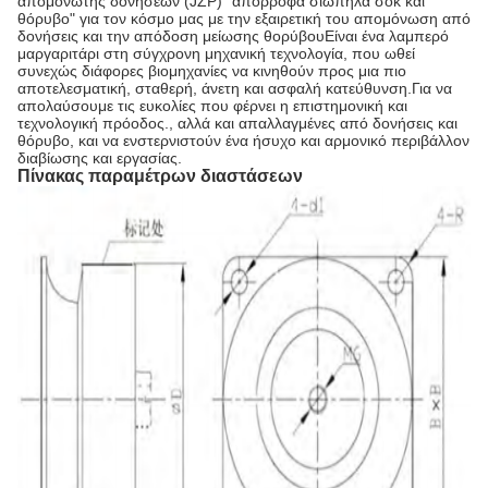
απομονωτής δονήσεων (JZP) "απορροφά σιωπηλά σοκ και
θόρυβο" για τον κόσμο μας με την εξαιρετική του απομόνωση από
δονήσεις και την απόδοση μείωσης θορύβουΕίναι ένα λαμπερό
μαργαριτάρι στη σύγχρονη μηχανική τεχνολογία, που ωθεί
συνεχώς διάφορες βιομηχανίες να κινηθούν προς μια πιο
αποτελεσματική, σταθερή, άνετη και ασφαλή κατεύθυνση.Για να
απολαύσουμε τις ευκολίες που φέρνει η επιστημονική και
τεχνολογική πρόοδος., αλλά και απαλλαγμένες από δονήσεις και
θόρυβο, και να ενστερνιστούν ένα ήσυχο και αρμονικό περιβάλλον
διαβίωσης και εργασίας.
Πίνακας παραμέτρων διαστάσεων