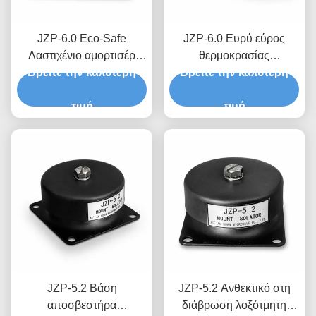
JZP-6.0 Eco-Safe
JZP-6.0 Ευρύ εύρος
Λαστιχένιο αμορτισέρ
θερμοκρασίας
Βρείτε την καλύτερη
χωρίς τρίξιμο
Βρείτε την καλύτερη
Απορροφητήρα
αυτολιπαινόμενο
συγκρούσεων από
αποσβεστήρα για
τιμή
καουτσούκ για
τιμή
βιομηχανικό εξοπλισμό
φιλτραρίσματα μικρο-
δονήσεων για εξοπλισμό
ακριβείας
JZP-5.2 Βάση
JZP-5.2 Ανθεκτικό στη
αποσβεστήρα
διάβρωση λοξότμητη