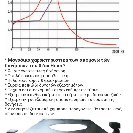
* Μοναδικά χαρακτηριστικά των απομονωτών
δονήσεων του Xi'an Hoan *
* Χωρίς αναστάτωση ή γήρανση.
* Υψηλή εσωτερική αποσβεστική.
* Πολύ ευρύ εύρος θερμοκρασιών.
* Ευρεία ποικιλία δυνατών εξαρτημάτων.
* Ταχεία και οικονομική κατασκευή πρωτοτύπων.
* Εξαιρετικά ανθεκτική κατασκευή και μακρά διάρκεια ζωής.
* Εξαιρετική συνδυασμένη απομόνωση από τα σοκ και τις
δονήσεις.
* Δεν επηρεάζεται από χημικούς παράγοντες, θαλάσσιο νερό,
όζον, υπεριώδεις ακτίνες