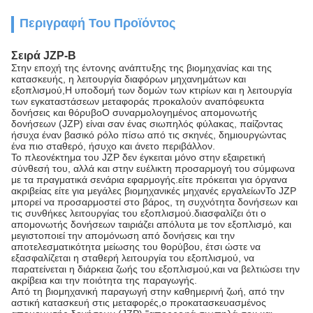
Περιγραφή Του Προϊόντος
Σειρά JZP-B
Στην εποχή της έντονης ανάπτυξης της βιομηχανίας και της
κατασκευής, η λειτουργία διαφόρων μηχανημάτων και
εξοπλισμού,Η υποδομή των δομών των κτιρίων και η λειτουργία
των εγκαταστάσεων μεταφοράς προκαλούν αναπόφευκτα
δονήσεις και θόρυβοΟ συναρμολογημένος απομονωτής
δονήσεων (JZP) είναι σαν ένας σιωπηλός φύλακας, παίζοντας
ήσυχα έναν βασικό ρόλο πίσω από τις σκηνές, δημιουργώντας
ένα πιο σταθερό, ήσυχο και άνετο περιβάλλον.
Το πλεονέκτημα του JZP δεν έγκειται μόνο στην εξαιρετική
σύνθεσή του, αλλά και στην ευέλικτη προσαρμογή του σύμφωνα
με τα πραγματικά σενάρια εφαρμογής.είτε πρόκειται για όργανα
ακριβείας είτε για μεγάλες βιομηχανικές μηχανές εργαλείωνΤο JZP
μπορεί να προσαρμοστεί στο βάρος, τη συχνότητα δονήσεων και
τις συνθήκες λειτουργίας του εξοπλισμού.διασφαλίζει ότι ο
απομονωτής δονήσεων ταιριάζει απόλυτα με τον εξοπλισμό, και
μεγιστοποιεί την απομόνωση από δονήσεις και την
αποτελεσματικότητα μείωσης του θορύβου, έτσι ώστε να
εξασφαλίζεται η σταθερή λειτουργία του εξοπλισμού, να
παρατείνεται η διάρκεια ζωής του εξοπλισμού,και να βελτιώσει την
ακρίβεια και την ποιότητα της παραγωγής.
Από τη βιομηχανική παραγωγή στην καθημερινή ζωή, από την
αστική κατασκευή στις μεταφορές,ο προκατασκευασμένος