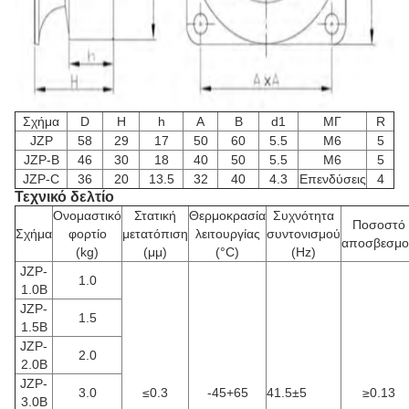
Σχήμα
D
H
h
Α
Β
d1
ΜΓ
R
JZP
58
29
17
50
60
5.5
M6
5
JZP-B
46
30
18
40
50
5.5
M6
5
JZP-C
36
20
13.5
32
40
4.3
Επενδύσεις
4
Τεχνικό δελτίο
Ονομαστικό
Στατική
Θερμοκρασία
Συχνότητα
Ποσοστό
Σχήμα
φορτίο
μετατόπιση
λειτουργίας
συντονισμού
αποσβεσμο
(kg)
(μμ)
(°C)
(Hz)
JZP-
1.0
1.0B
JZP-
1.5
1.5B
JZP-
2.0
2.0B
JZP-
3.0
≤0.3
-45+65
41.5±5
≥0.13
3.0B