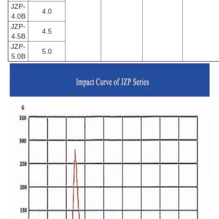
JZP-
4.0
4.0B
JZP-
4.5
4.5B
JZP-
5.0
5.0B