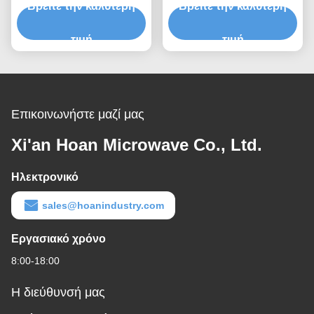
Βρείτε την καλύτερη
κραδασμών βάσης
Βρείτε την καλύτερη
βάση απομόνωσης
απομόνωσης κραδασμών
κραδασμών με
από καουτσούκ,
τιμή
απομονωτή κραδασμών
τιμή
ανθεκτικό στις καιρικές
για σπειρώματα ακριβείας
συνθήκες για εξωτερικούς
χώρους
Επικοινωνήστε μαζί μας
Xi'an Hoan Microwave Co., Ltd.
Ηλεκτρονικό
sales@hoanindustry.com
Εργασιακό χρόνο
8:00-18:00
Η διεύθυνσή μας