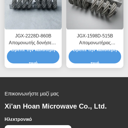
JGX-2228D-860B
JGX-1598D-515B
Απομονωτής δονήσεων
Απομονωτήρας
Βρείτε την καλύτερη
συρματόπλεγματος
Βρείτε την καλύτερη
κραδασμών με
Ταχεία πρωτότυπη
συρματόσχοινο που
σύνθεση Ταχεία
τιμή
παρέχει κλιμακούμενη
τιμή
συναρμολόγηση
χωρητικότητα φορτίου και
Προσαρμόσιμος
απομόνωση θορύβου
ανθρακωρύχος
που μεταδίδεται από τη
δομή
Επικοινωνήστε μαζί μας
Xi'an Hoan Microwave Co., Ltd.
Ηλεκτρονικό