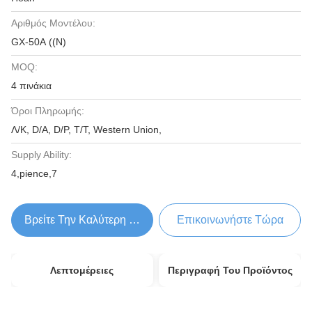
Αριθμός Μοντέλου:
GX-50A ((N)
MOQ:
4 πινάκια
Όροι Πληρωμής:
Λ/Κ, D/A, D/P, T/T, Western Union,
Supply Ability:
4,pience,7
Βρείτε Την Καλύτερη Τιμή
Επικοινωνήστε Τώρα
Λεπτομέρειες
Περιγραφή Του Προϊόντος