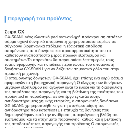
Περιγραφή Του Προϊόντος
Σειρά GX
GX-50AN1 νέος ελαστικό pad αντι-σκληρή πρόσκρουση ατσάλινη
σύρμα σχοινί δονητικό απομονωτή χρησιμοποιείται ευρέως σε
σύγχρονα βιομηχανικά πεδία,και η εξαιρετική απόδοση
απομόνωσης από δονήσεις και προσαρμοστικότητα του το
καθιστούν αναπόσπαστο μέρος πολλών εξοπλισμού και
συστημάτωνΤο παρακάτω θα παρουσιάσει λεπτομερώς τους
τομείς εφαρμογής και τις ειδικές περιπτώσεις του απομονωτή
δονήσεων GX-50AN1 για να δείξει τον σημαντικό ρόλο του στην
πρακτική μηχανική.
Ο απομονωτής δονήσεων GX-50AN1 έχει επίσης ένα ευρύ φάσμα
εφαρμογών στη βιομηχανική παραγωγή.Ο έλεγχος των δονήσεων
μεγάλων εξοπλισμού και αγωγών είναι το κλειδί για τη διασφάλιση
της ασφάλειας της παραγωγής και τη βελτίωση της ποιότητας του
προϊόντοςΓια παράδειγμα, σε ένα έργο εγκατάστασης
αντιδραστήρα μιας χημικής εταιρείας, ο απομονωτής δονήσεων
GX-50AN1 χρησιμοποιήθηκε για τη σταθεροποίηση του
αντιδραστήρα,που καταπίεσε με επιτυχία τις δονήσεις που
δημιουργήθηκαν κατά την αντίδραση, αποφεύγεται η βλάβη του
εξοπλισμού και τα ατυχήματα παραγωγής, καθώς και η βελτίωση
της αποδοτικότητας παραγωγής του προϊόντος.Ο απομονωτής