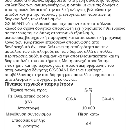
δονήσεων GX-50AN1 εφαρμόζεται στα μέρη σύνδεσης πύργου
και λεπίδας των ανεμογεννήτρων, η οποία μειώνει τις δονήσεις
που προκαλούνται από την αιολική ενέργεια, βελτιώνει την
αποδοτικότητα της παραγωγής ενέργειας και παρατείνει τη
διάρκεια ζωής των εξοπλισμών.
GX-50AN1 νέος ελαστικό pad ισχυρό αντίκτυπο ατσάλινου
καλωδίου σχοινί δονητικό απομονωτή έχει χρησιμοποιηθεί ευρέως
σε πολλούς τομείς όπως στρατιωτικό εξοπλισμό,
μεταφορές,βιομηχανική παραγωγή και κατασκευαστική μηχανική
λόγω των εξαιρετικών επιδόσεων απομόνωσης από
δονήσειςΑυτό όχι μόνο βελτιώνει τη σταθερότητα και την
ασφάλεια των εξοπλισμούς και των δομών, αλλά σε πολλές
περιπτώσεις αυξάνει σημαντικά την αποτελεσματικότητα και τη
διάρκεια ζωής του συστήματος.Με τη συνεχή πρόοδο της
επιστήμης και της τεχνολογίας, η προοπτική εφαρμογής του
απομονωτήρα δόνησης GX-50AN1 θα είναι ευρύτερη,
συμβάλλοντας στην οικοδόμηση μιας ασφαλέστερης και πιο
αποτελεσματικής σύγχρονης κοινωνίας.
Πίνακας τεχνικών παραμέτρων
Τεχνική παράμετρος
型号
Pz Ονομαστικό φορτίο
GX-A
GX-AN
((N)
Αποστροφή
10 ¢60
Μεγέθυνση συντονισμού
Πίεση κάτω
Επιδόσεις υψηλής
≤ 4
συχνότητας