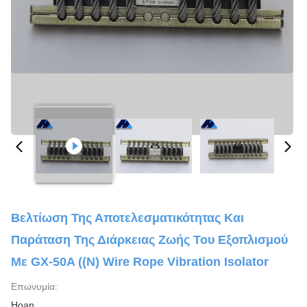
Βελτίωση Της Αποτελεσματικότητας Και
Παράταση Της Διάρκειας Ζωής Του Εξοπλισμού
Με GX-50A ((N) Wire Rope Vibration Isolator
Επωνυμία:
Hoan