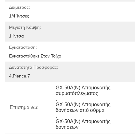
Διάμετρος:
1/4 Ίντσες
Μέγιστη Κάμψη:
1 Ίντσα
Εγκατάσταση:
Εγκαταστάθηκε Στον Τοίχο
Δυνατότητα Προσφοράς:
4,pience,7
GX-50A(N) Απομονωτής 
συρματόπλεγματος
, 
GX-50A(N) Απομονωτής 
Επισημαίνω:
δονήσεων από σύρμα
, 
GX-50A(N) Απομονωτής 
δονήσεων