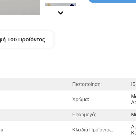
φή Του Προϊόντος
Πιστοποίηση:
I
Μα
Χρώμα:
Ασ
Εφαρμογές:
Μ
Α
ου
Κλειδιά Προϊόντος:
Κ