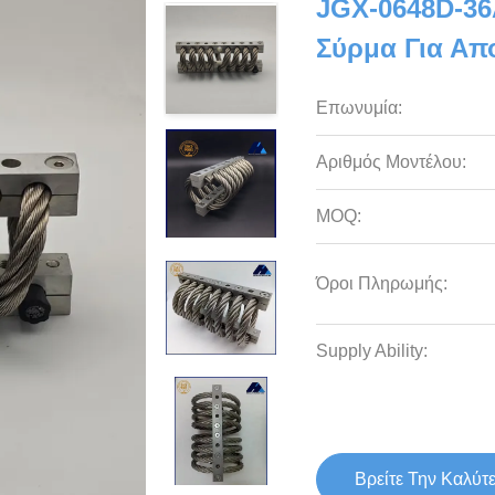
JGX-0648D-3
Σύρμα Για Α
Επωνυμία:
Αριθμός Μοντέλου:
MOQ:
Όροι Πληρωμής:
Supply Ability:
Βρείτε Την Καλύτ