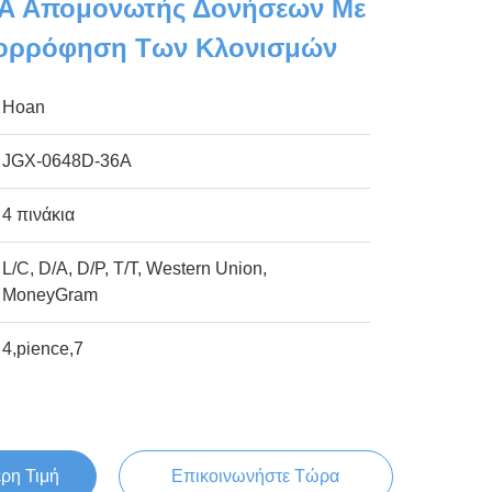
6A Απομονωτής Δονήσεων Με
πορρόφηση Των Κλονισμών
Hoan
JGX-0648D-36Α
4 πινάκια
L/C, D/A, D/P, T/T, Western Union,
MoneyGram
4,pience,7
ερη Τιμή
Επικοινωνήστε Τώρα