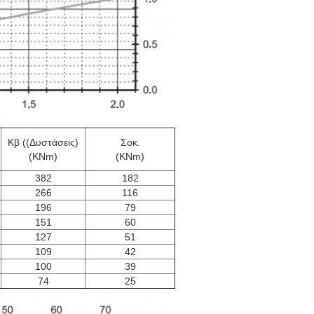
Κβ ((Δυστάσεις)
Σοκ.
(KNm)
(KNm)
382
182
266
116
196
79
151
60
127
51
109
42
100
39
74
25