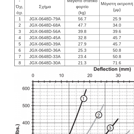
-
Μέγιστο στατικό
Μέγιστη εκτροπή
Όχι,
Σχήμα
φορτίο
(μμ)
όχι.
(kg)
1
JGX-0648D-79A
56.7
25.9
2
JGX-0648D-68A
47.7
34.0
3
JGX-0648D-56A
39.8
39.6
4
JGX-0648D-45A
32.8
45.7
5
JGX-0648D-39A
27.9
45.7
6
JGX-0648D-36A
25.3
50.8
7
JGX-0648D-33A
23.4
50.8
8
JGX-0648D-30A
21.3
71.6