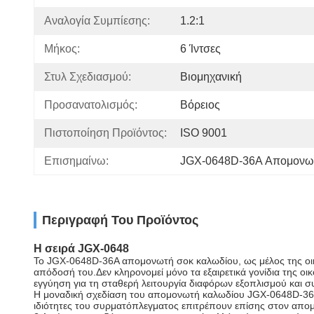
Αναλογία Συμπίεσης:
1.2:1
Μήκος:
6 Ίντσες
Στυλ Σχεδιασμού:
Βιομηχανική
Προσανατολισμός:
Βόρειος
Πιστοποίηση Προϊόντος:
ISO 9001
Επισημαίνω:
JGX-0648D-36A Απομονωτ
Περιγραφή Του Προϊόντος
Η σειρά JGX-0648
Το JGX-0648D-36A απομονωτή σοκ καλωδίου, ως μέλος της οικογ
απόδοσή του.Δεν κληρονομεί μόνο τα εξαιρετικά γονίδια της οικ
εγγύηση για τη σταθερή λειτουργία διαφόρων εξοπλισμού και 
Η μοναδική σχεδίαση του απομονωτή καλωδίου JGX-0648D-36A 
ιδιότητες του συρματόπλεγματος επιτρέπουν επίσης στον απο