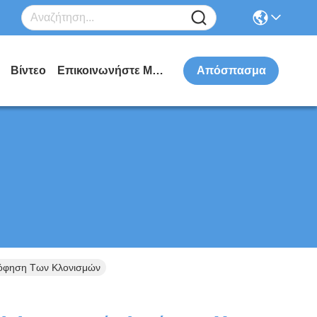
Βίντεο
Επικοινωνήστε Μαζί Μας
Απόσπασμα
όφηση Των Κλονισμών