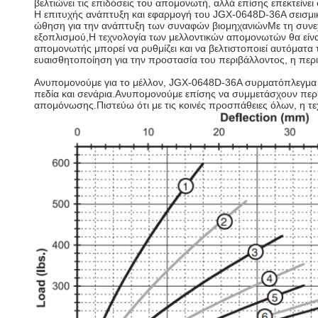
βελτιώνει τις επιδόσεις του απομονωτή, αλλά επίσης επεκτείνει 
Η επιτυχής ανάπτυξη και εφαρμογή του JGX-0648D-36A σεισμικο
ώθηση για την ανάπτυξη των συναφών βιομηχανιώνΜε τη συνεχ
εξοπλισμού,Η τεχνολογία των μελλοντικών απομονωτών θα είναι π
απομονωτής μπορεί να ρυθμίζει και να βελτιστοποιεί αυτόματα 
ευαισθητοποίηση για την προστασία του περιβάλλοντος, η περι
Ανυπομονούμε για το μέλλον, JGX-0648D-36A συρματόπλεγμα σχ
πεδία και σενάρια.Ανυπομονούμε επίσης να συμμετάσχουν περισσ
απομόνωσης.Πιστεύω ότι με τις κοινές προσπάθειες όλων, η τ