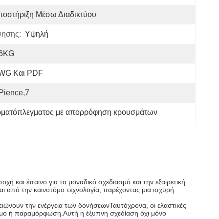
ποστήριξη Μέσω Διαδικτύου
νησης:
Υψηλή
,6KG
WG Και PDF
pience,7
ματόπλεγματος με απορρόφηση κρουσμάτων
ή και έπαινο για το μοναδικό σχεδιασμό και την εξαιρετική
ται από την καινοτόμο τεχνολογία, παρέχοντας μια ισχυρή
ιώνουν την ενέργεια των δονήσεωνΤαυτόχρονα, οι ελαστικές
ιμο ή παραμόρφωση.Αυτή η έξυπνη σχεδίαση όχι μόνο