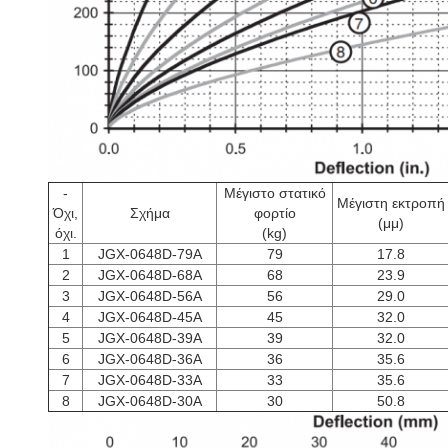
-
Μέγιστο στατικό
Μέγιστη εκτροπή
Όχι,
Σχήμα
φορτίο
(μμ)
όχι.
(kg)
1
JGX-0648D-79A
79
17.8
2
JGX-0648D-68A
68
23.9
3
JGX-0648D-56A
56
29.0
4
JGX-0648D-45A
45
32.0
5
JGX-0648D-39A
39
32.0
6
JGX-0648D-36A
36
35.6
7
JGX-0648D-33A
33
35.6
8
JGX-0648D-30A
30
50.8