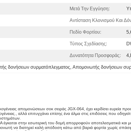
Μετά Την Εγγύηση:
Υ
Αντίσταση Κλονισμού Και Δό
Πεδίο Φορτίου:
5
Τύπος Σχεδίασης:
D
Δυνατότητα Προσφοράς:
4,
ής δονήσεων συρματόπλεγματος
, 
Απομονωτής δονήσεων συρ
ένειας απομονώσεων σοκ σειράς JGX-064, έχει κερδίσει ευρεία προσοχ
ογένειας., αλλά επιτυγχάνει επίσης ένα άλμα στις επιδόσεις που οδηγεί
συστημάτων.
έγκειται στην εσωτερική του δομή.απορροφούν αποτελεσματικά και με
μονωτή να διατηρεί καλή απόδοση κάτω από βαριά φορτία χωρίς σπάσ