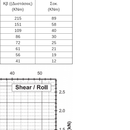
Κβ ((Δυστάσεις)
Σοκ.
(KNm)
(KNm)
215
89
151
58
109
40
86
30
72
25
61
21
56
19
41
12