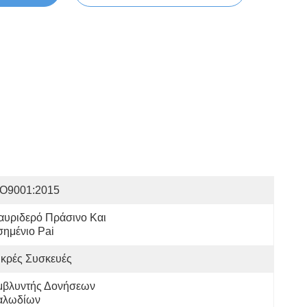
SO9001:2015
υριδερό Πράσινο Και 
ημένιο Pai
ικρές Συσκευές
μβλυντής Δονήσεων 
αλωδίων