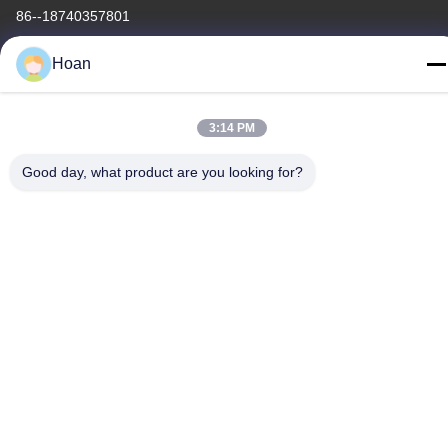
86--18740357801
Hoan
3:14 PM
Κίνα Καλή ποιότητα Μονωτής δόνησης σχοινιών καλωδίων
Προμηθευτής. 2024-2026 Xi'an Hoan Microwave Co., Ltd. .
Good day, what product are you looking for?
Διατηρούνται όλα τα πνευματικά δικαιώματα.
Πολιτική απορρήτου
|
Sitemap