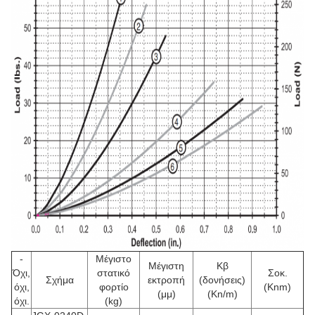
-
Μέγιστο
Μέγιστη
Κβ
Όχι,
στατικό
Σοκ.
Σχήμα
εκτροπή
(δονήσεις)
όχι,
φορτίο
(Knm)
(μμ)
(Kn/m)
όχι.
(kg)