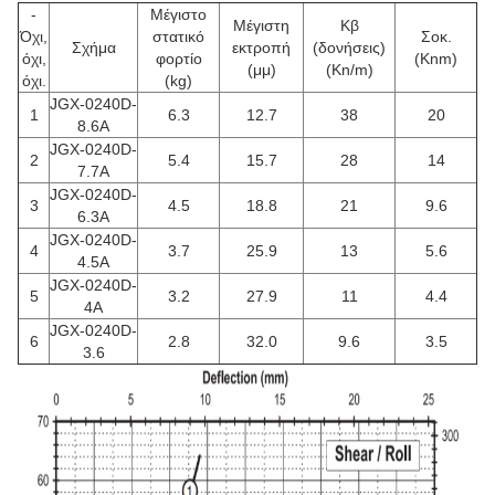
-
Μέγιστο
Μέγιστη
Κβ
Όχι,
στατικό
Σοκ.
Σχήμα
εκτροπή
(δονήσεις)
όχι,
φορτίο
(Knm)
(μμ)
(Kn/m)
όχι.
(kg)
JGX-0240D-
1
6.3
12.7
38
20
8.6Α
JGX-0240D-
2
5.4
15.7
28
14
7.7Α
JGX-0240D-
3
4.5
18.8
21
9.6
6.3Α
JGX-0240D-
4
3.7
25.9
13
5.6
4.5A
JGX-0240D-
5
3.2
27.9
11
4.4
4A
JGX-0240D-
6
2.8
32.0
9.6
3.5
3.6