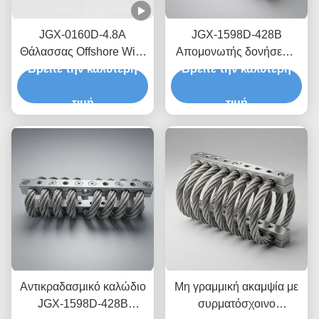
JGX-0160D-4.8A
JGX-1598D-428B
Θάλασσας Offshore Wire
Απομονωτής δονήσεων
Rope Vibration Isolator
Βρείτε την καλύτερη
Βρείτε την καλύτερη
συρματόπλεγματος
Διατήρηση-ελεύθερη από
μηδενικής ροής χωρίς
ανοξείδωτο χάλυβα
τιμή
ατμόσφαιρα έλξης για την
τιμή
τροφοδοσία
προστασία των πλοίων
διαμετακόμισης
Αντικραδασμικό καλώδιο
Μη γραμμική ακαμψία με
JGX-1598D-428B
συρματόσχοινο