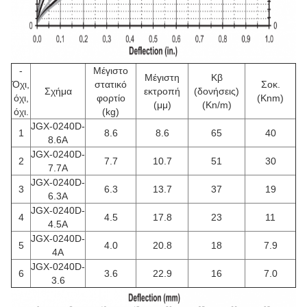
-
Μέγιστο
Μέγιστη
Κβ
Όχι,
στατικό
Σοκ.
Σχήμα
εκτροπή
(δονήσεις)
όχι,
φορτίο
(Knm)
(μμ)
(Kn/m)
όχι.
(kg)
JGX-0240D-
1
8.6
8.6
65
40
8.6Α
JGX-0240D-
2
7.7
10.7
51
30
7.7Α
JGX-0240D-
3
6.3
13.7
37
19
6.3Α
JGX-0240D-
4
4.5
17.8
23
11
4.5A
JGX-0240D-
5
4.0
20.8
18
7.9
4A
JGX-0240D-
6
3.6
22.9
16
7.0
3.6