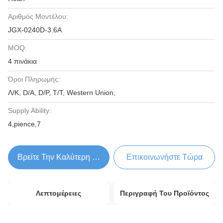
Αριθμός Μοντέλου:
JGX-0240D-3.6Α
MOQ:
4 πινάκια
Όροι Πληρωμής:
Λ/Κ, D/A, D/P, T/T, Western Union,
Supply Ability:
4,pience,7
Βρείτε Την Καλύτερη Τιμή
Επικοινωνήστε Τώρα
Λεπτομέρειες
Περιγραφή Του Προϊόντος