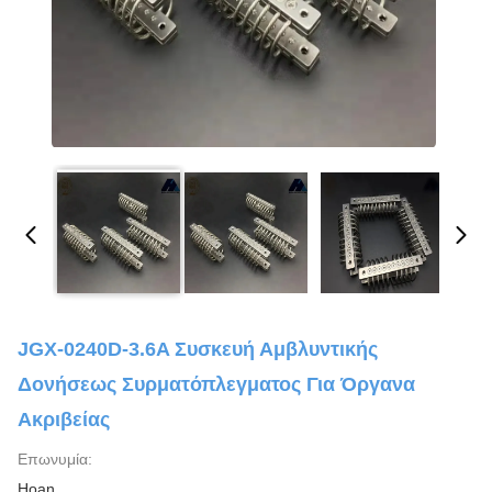
JGX-0240D-3.6A Συσκευή Αμβλυντικής
Δονήσεως Συρματόπλεγματος Για Όργανα
Ακριβείας
Επωνυμία:
Hoan