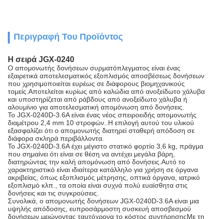
Περιγραφή Του Προϊόντος
Η σειρά JGX-0240
Ο απομονωτής δονήσεων συρματόπλεγματος είναι ένας
εξαιρετικά αποτελεσματικός εξοπλισμός αποσβέσεως δονήσεων
που χρησιμοποιείται ευρέως σε διάφορους βιομηχανικούς
τομείς.Αποτελείται κυρίως από καλώδια από ανοξείδωτο χάλυβα
και υποστηρίζεται από ράβδους από ανοξείδωτο χάλυβα ή
αλουμίνιο για αποτελεσματική απομόνωση από δονήσεις.
Το JGX-0240D-3.6A είναι ένας νέος σπειροειδής απομονωτής
διαμέτρου 2,4 mm 10 στροφών..Η επιλογή αυτού του υλικού
εξασφαλίζει ότι ο απομονωτής διατηρεί σταθερή απόδοση σε
διάφορα σκληρά περιβάλλοντα.
Το JGX-0240D-3.6A έχει μέγιστο στατικό φορτίο 3,6 kg, πράγμα
που σημαίνει ότι είναι σε θέση να αντέχει μεγάλα βάρη,
διατηρώντας την καλή απομόνωση από δονήσεις.Αυτό το
χαρακτηριστικό είναι ιδιαίτερα κατάλληλο για χρήση σε όργανα
ακριβείας, όπως εξοπλισμός μέτρησης, οπτικά όργανα, ιατρικό
εξοπλισμό κλπ., τα οποία είναι συχνά πολύ ευαίσθητα στις
δονήσεις και τις συγκρούσεις.
Συνολικά, ο απομονωτής δονήσεων JGX-0240D-3.6A είναι μια
υψηλής απόδοσης, ευπροσάρμοστη συσκευή αποσβεσμού
δονήσεων.μειώνοντας ταυτόχρονα το κόστος συντήρησηςΜε τη