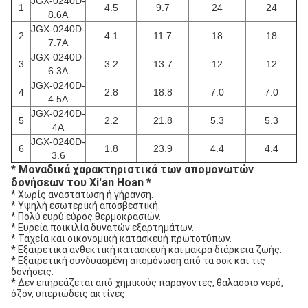
JGX-0240D-
1
4.5
9.7
24
24
8.6Α
JGX-0240D-
2
4.1
11.7
18
18
7.7Α
JGX-0240D-
3
3.2
13.7
12
12
6.3Α
JGX-0240D-
4
2.8
18.8
7.0
7.0
4.5A
JGX-0240D-
5
2.2
21.8
5.3
5.3
4A
JGX-0240D-
6
1.8
23.9
4.4
4.4
3.6
* Μοναδικά χαρακτηριστικά των απομονωτών
δονήσεων του Xi'an Hoan *
* Χωρίς αναστάτωση ή γήρανση.
* Υψηλή εσωτερική αποσβεστική.
* Πολύ ευρύ εύρος θερμοκρασιών.
* Ευρεία ποικιλία δυνατών εξαρτημάτων.
* Ταχεία και οικονομική κατασκευή πρωτοτύπων.
* Εξαιρετικά ανθεκτική κατασκευή και μακρά διάρκεια ζωής.
* Εξαιρετική συνδυασμένη απομόνωση από τα σοκ και τις
δονήσεις.
* Δεν επηρεάζεται από χημικούς παράγοντες, θαλάσσιο νερό,
όζον, υπεριώδεις ακτίνες