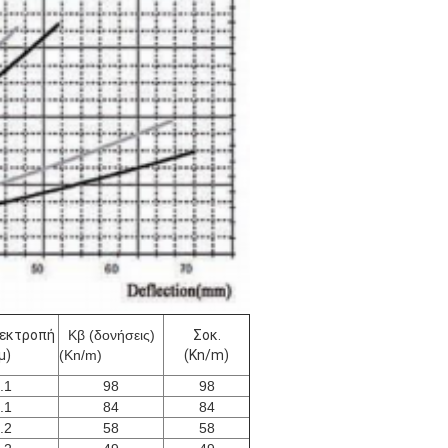
 εκτροπή
Κβ (δονήσεις)
Σοκ.
μ)
(Kn/m)
(Kn/m)
.1
98
98
.1
84
84
.2
58
58