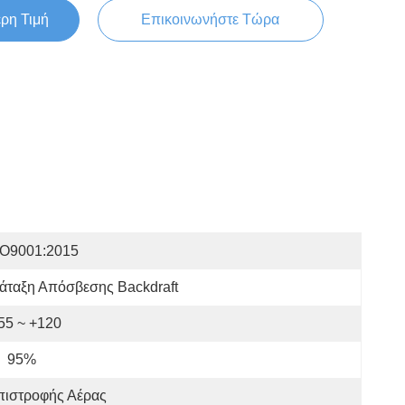
ερη Τιμή
Επικοινωνήστε Τώρα
SO9001:2015
άταξη Απόσβεσης Backdraft
-55 ~ +120
95%
πιστροφής Αέρας