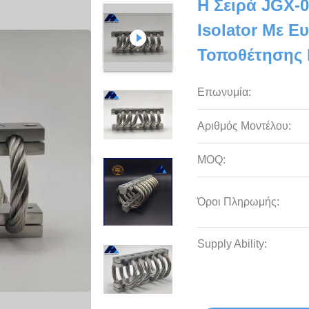
Η Σειρά JGX-0
Isolator Με Ε
Τοποθέτησης 
Επωνυμία:
Αριθμός Μοντέλου:
MOQ:
Όροι Πληρωμής:
Supply Ability: