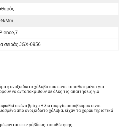
αθαρός
0N/mm
pience,7
α σειράς JGX-0956
μα ή ανοξείδωτο χάλυβα που είναι τοποθετημένοι για
ούν να ανταποκριθούν σε όλες τις απαιτήσεις για
ρφωθεί σε ένα βρόχο.Η λειτουργία αποσβεσμού είναι
υασμένα από ανοξείδωτο χάλυβα, είχαν τα χαρακτηριστικά
στρέφονται στις ράβδους τοποθέτησης.