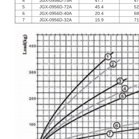
4
JGX-0956D-75A
47.7
47
5
JGX-0956D-72Α
45.4
52
6
JGX-0956D-40A
20.4
68
7
JGX-0956D-32Α
15.9
71