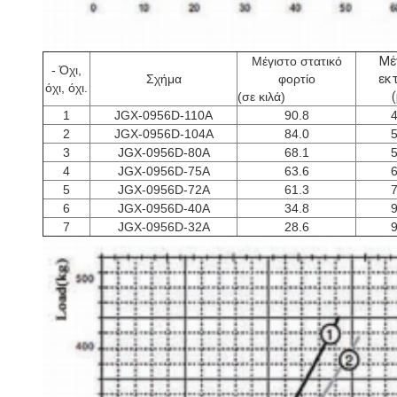
Μέγιστο στατικό
Μέ
- Όχι,
Σχήμα
φορτίο
εκ
όχι, όχι.
(σε κιλά)
1
JGX-0956D-110A
90.8
4
2
JGX-0956D-104Α
84.0
5
3
JGX-0956D-80A
68.1
5
4
JGX-0956D-75A
63.6
6
5
JGX-0956D-72Α
61.3
7
6
JGX-0956D-40A
34.8
9
7
JGX-0956D-32Α
28.6
9