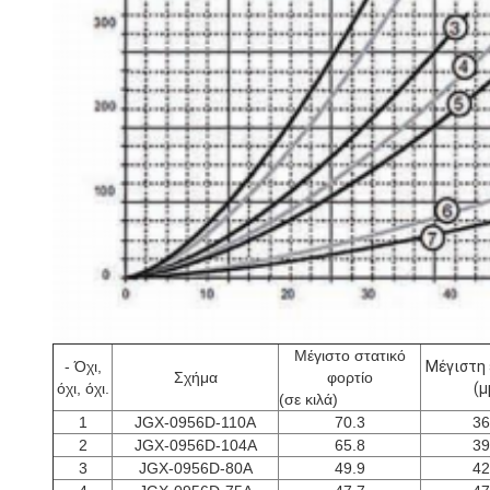
Μέγιστο στατικό
- Όχι,
Μέγιστη
Σχήμα
φορτίο
όχι, όχι.
(μ
(σε κιλά)
1
JGX-0956D-110A
70.3
36
2
JGX-0956D-104Α
65.8
39
3
JGX-0956D-80A
49.9
42