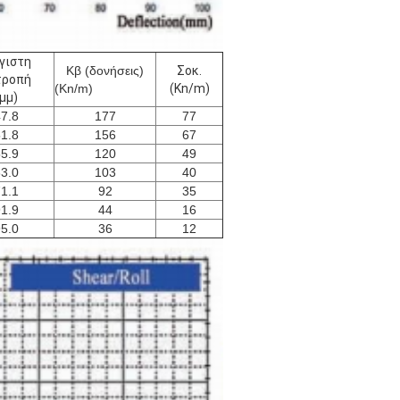
γιστη
Κβ (δονήσεις)
Σοκ.
τροπή
(Kn/m)
(Kn/m)
(μμ)
7.8
177
77
1.8
156
67
5.9
120
49
3.0
103
40
1.1
92
35
1.9
44
16
5.0
36
12