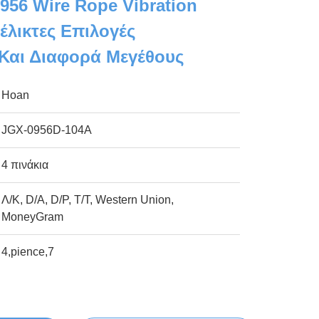
956 Wire Rope Vibration
υέλικτες Επιλογές
Και Διαφορά Μεγέθους
Hoan
JGX-0956D-104Α
4 πινάκια
Λ/Κ, D/A, D/P, T/T, Western Union,
MoneyGram
4,pience,7