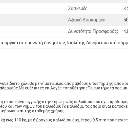
Συσκευές:
Κ
Αξιακή Δυσκαμψία:
5
Δυνατότητα Προσφοράς:
4,
ετουργικό απομονωτή δονήσεων
, 
Ισολάτης δονήσεων από σύρμ
οξείδωτο χάλυβα με νήματα μέσα από ράβδους υποστήριξης από κρά
αδασμούς.Με ευέλικτες επιλογές τοποθέτησηςΤα συστήματά σας μπορ
τητα που είναι εγγενής στην κάμψη ενός καλωδίου που έχει προδιαμο
ίου και των νήμων του καλωδίουΤα καλώδια, τα οποία είναι κατασκε
διάβρωση και της σταθερής χρήσης.
2 kg έως 110 kg, με 6 βρόχους καλωδίου διαμέτρου 9,5 mm που περι