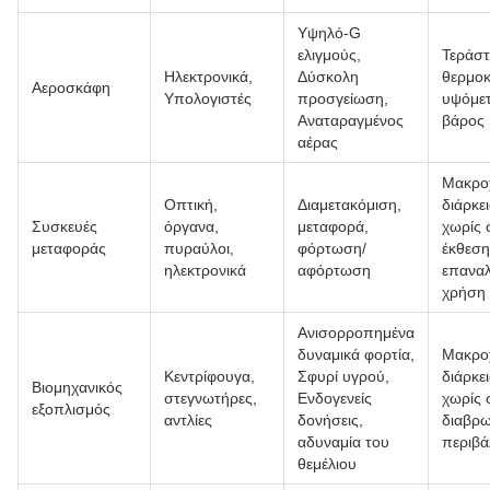
Υψηλό-G
ελιγμούς,
Τεράστ
Ηλεκτρονικά,
Δύσκολη
θερμοκ
Αεροσκάφη
Υπολογιστές
προσγείωση,
υψόμετ
Αναταραγμένος
βάρος
αέρας
Μακρο
Οπτική,
Διαμετακόμιση,
διάρκε
Συσκευές
όργανα,
μεταφορά,
χωρίς 
μεταφοράς
πυραύλοι,
φόρτωση/
έκθεση
ηλεκτρονικά
αφόρτωση
επανα
χρήση
Ανισορροπημένα
δυναμικά φορτία,
Μακρο
Κεντρίφουγα,
Σφυρί υγρού,
διάρκε
Βιομηχανικός
στεγνωτήρες,
Ενδογενείς
χωρίς 
εξοπλισμός
αντλίες
δονήσεις,
διαβρω
αδυναμία του
περιβά
θεμέλιου