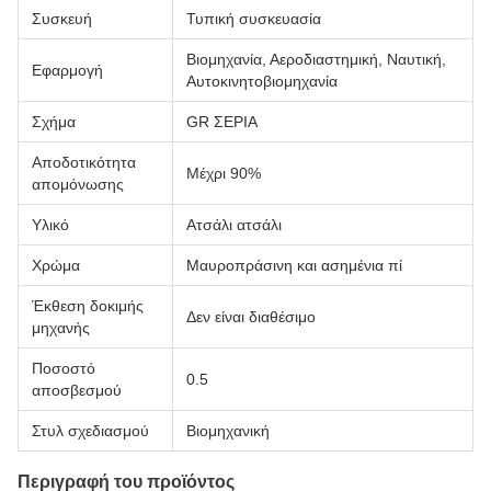
Συσκευή
Τυπική συσκευασία
Βιομηχανία, Αεροδιαστημική, Ναυτική,
Εφαρμογή
Αυτοκινητοβιομηχανία
Σχήμα
GR ΣΕΡΙΑ
Αποδοτικότητα
Μέχρι 90%
απομόνωσης
Υλικό
Ατσάλι ατσάλι
Χρώμα
Μαυροπράσινη και ασημένια πί
Έκθεση δοκιμής
Δεν είναι διαθέσιμο
μηχανής
Ποσοστό
0.5
αποσβεσμού
Στυλ σχεδιασμού
Βιομηχανική
Περιγραφή του προϊόντος