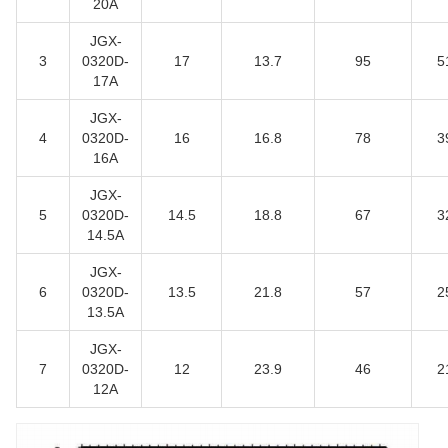
20A
JGX-
3
0320D-
17
13.7
95
5
17A
JGX-
4
0320D-
16
16.8
78
3
16A
JGX-
5
0320D-
14.5
18.8
67
3
14.5Α
JGX-
6
0320D-
13.5
21.8
57
2
13.5Α
JGX-
7
0320D-
12
23.9
46
2
12A