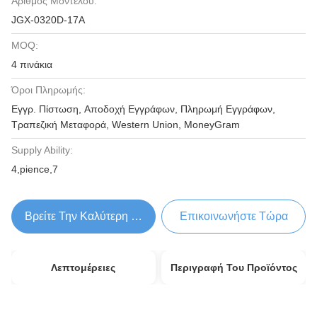
Αριθμός Μοντέλου:
JGX-0320D-17A
MOQ:
4 πινάκια
Όροι Πληρωμής:
Εγγρ. Πίστωση, Αποδοχή Εγγράφων, Πληρωμή Εγγράφων,
Τραπεζική Μεταφορά, Western Union, MoneyGram
Supply Ability:
4,pience,7
Βρείτε Την Καλύτερη Τιμή
Επικοινωνήστε Τώρα
Λεπτομέρειες
Περιγραφή Του Προϊόντος