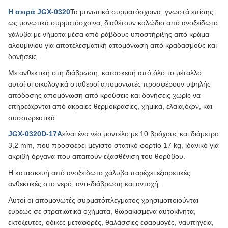
Η σειρά JGX-0320
Τα μονωτικά συρματόσχοινα, γνωστά επίσης
ως μονωτικά συρματόσχοινα, διαθέτουν καλώδιο από ανοξείδωτο
χάλυβα με νήματα μέσα από ράβδους υποστήριξης από κράμα
αλουμινίου για αποτελεσματική απομόνωση από κραδασμούς και
δονήσεις.
Με ανθεκτική στη διάβρωση, κατασκευή από όλο το μέταλλο,
αυτοί οι οικολογικά σταθεροί απομονωτές προσφέρουν υψηλής
απόδοσης απομόνωση από κρούσεις και δονήσεις χωρίς να
επηρεάζονται από ακραίες θερμοκρασίες, χημικά, έλαια,όζον, και
συσσωρευτικά.
JGX-0320D-17A
είναι ένα νέο μοντέλο με 10 βρόχους και διάμετρο
3,2 mm, που προσφέρει μέγιστο στατικό φορτίο 17 kg, ιδανικό για
ακριβή όργανα που απαιτούν εξασθένιση του θορύβου.
Η κατασκευή από ανοξείδωτο χάλυβα παρέχει εξαιρετικές
ανθεκτικές στο νερό, αντι-διάβρωση και αντοχή.
Αυτοί οι απομονωτές συρματόπλεγματος χρησιμοποιούνται
ευρέως σε στρατιωτικά οχήματα, θωρακισμένα αυτοκίνητα,
εκτοξευτές, οδικές μεταφορές, θαλάσσιες εφαρμογές, ναυπηγεία,