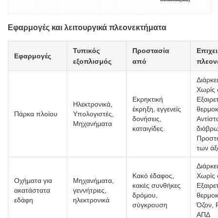
Εφαρμογές και λειτουργικά πλεονεκτήματα
Τυπικός
Προστασία
Επιχε
Εφαρμογές
εξοπλισμός
από
πλεον
Διάρκε
Χωρίς 
Εκρηκτική
Εξαιρετ
Ηλεκτρονικά,
έκρηξη, εγγενείς
θερμοκ
Πάρκα πλοίου
Υπολογιστές,
δονήσεις,
Αντίστ
Μηχανήματα
καταιγίδες.
διάβρ
Προστ
των ά
Διάρκε
Κακό έδαφος,
Χωρίς 
Οχήματα για
Μηχανήματα,
κακές συνθήκες
Εξαιρετ
ακατάστατα
γεννήτριες,
δρόμου,
θερμοκ
εδάφη
ηλεκτρονικά
σύγκρουση
Όζον, 
ΑΠΔ