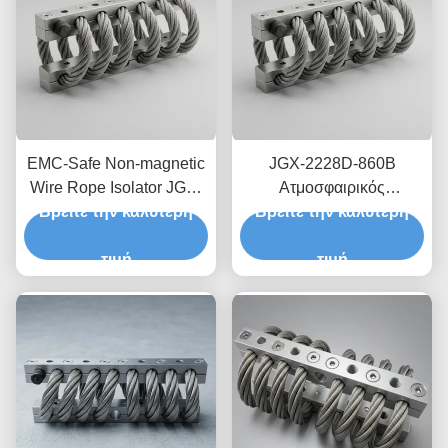
EMC-Safe Non-magnetic
JGX-2228D-860B
Wire Rope Isolator JGX-
Ατμοσφαιρικός
Βρείτε την καλύτερη
2228D-665B Βάση
απομονωτής δονήσεων
Βρείτε την καλύτερη
παροδικής διάχυσης
από σύρμα από
κραδασμών για
τιμή
ανοξείδωτο χάλυβα
τιμή
ηλεκτρονικά ακριβείας