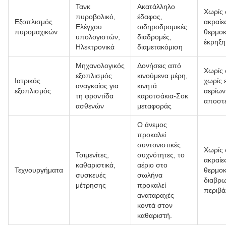
Τανκ
Ακατάλληλο
Χωρίς 
πυροβολικό,
έδαφος,
Εξοπλισμός
ακραίε
Ελέγχου
σιδηροδρομικές
πυρομαχικών
θερμοκ
υπολογιστών,
διαδρομές,
έκρηξη
Ηλεκτρονικά
διαμετακόμιση
Μηχανολογικός
Δονήσεις από
Χωρίς 
εξοπλισμός
κινούμενα μέρη,
Ιατρικός
χωρίς 
αναγκαίος για
κινητά
εξοπλισμός
αερίων
τη φροντίδα
καροτσάκια-Σοκ
αποστε
ασθενών
μεταφοράς
Ο άνεμος
προκαλεί
συντονιστικές
Χωρίς 
Τσιμενίτες,
συχνότητες, το
ακραίε
καθαριστικά,
αέριο στο
Τεχνουργήματα
θερμοκ
συσκευές
σωλήνα
διαβρω
μέτρησης
προκαλεί
περιβά
αναταραχές
κοντά στον
καθαριστή.