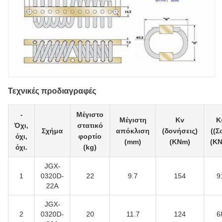
Τεχνικές προδιαγραφές
-
Μέγιστο
Μέγιστη
Kv
K
Όχι,
στατικό
Σχήμα
απόκλιση
(δονήσεις)
((Σ
όχι,
φορτίο
(mm)
(KNm)
(K
όχι.
(kg)
JGX-
1
0320D-
22
9.7
154
9
22A
JGX-
2
0320D-
20
11.7
124
6