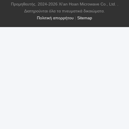
Προμηθευτής. 2024-2026 Xi'an Hoan Microwave Co., Ltd. .
Διατηρούνται όλα τα πνευματικά δικαιώματα.
Πολιτική απορρήτου
|
Sitemap