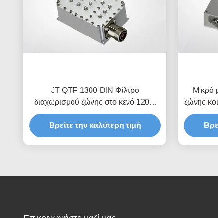
JT-QTF-1300-DIN Φίλτρο
Μικρό 
διαχωρισμού ζώνης στο κενό 1200-
ζώνης κο
1400 MHz Προσαρμοσμένος οδηγός
1 Χαμ
κυμάτων χαμηλή απώλεια εισαγωγής
Βρείτε την καλύτερη τιμή
Βρε