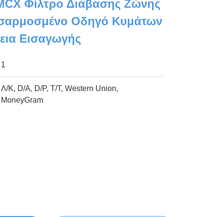
MCX Φίλτρο Διάβασης Ζώνης
οσαρμοσμένο Οδηγό Κυμάτων
εια Εισαγωγής
1
Λ/Κ, D/A, D/P, T/T, Western Union,
MoneyGram