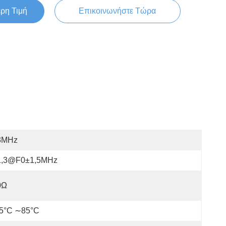
ερη Τιμή
Επικοινωνήστε Τώρα
3MHz
1,3@f0±1,5MHz
0Ω
55°C ∼85°C