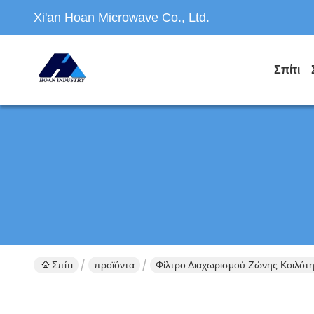
Xi'an Hoan Microwave Co., Ltd.
Σπίτι
Σπίτι
προϊόντα
Φίλτρο Διαχωρισμού Ζώνης Κοιλότ