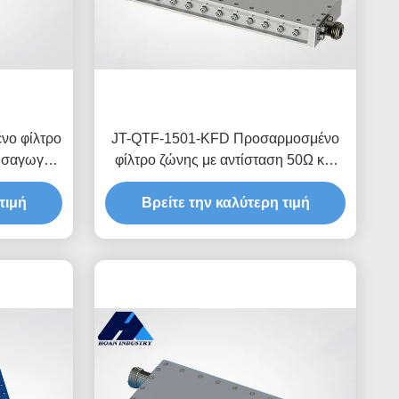
νο φίλτρο
JT-QTF-1501-KFD Προσαρμοσμένο
εισαγωγής
φίλτρο ζώνης με αντίσταση 50Ω και
-1
διεπαφή N-KFD
τιμή
Βρείτε την καλύτερη τιμή