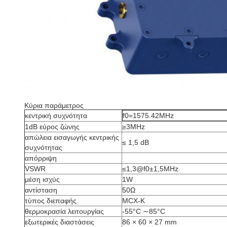
Κύρια παράμετρος
κεντρική συχνότητα
f0=1575.42MHz
1dB εύρος ζώνης
≥3MHz
απώλεια εισαγωγής κεντρικής
≤ 1,5 dB
συχνότητας
απόρριψη
VSWR
≤1,3@f0±1,5MHz
μέση ισχύς
1W
αντίσταση
50Ω
τύπος διεπαφής
MCX-K
θερμοκρασία λειτουργίας
-55°C ∼85°C
εξωτερικές διαστάσεις
86 × 60 × 27 mm