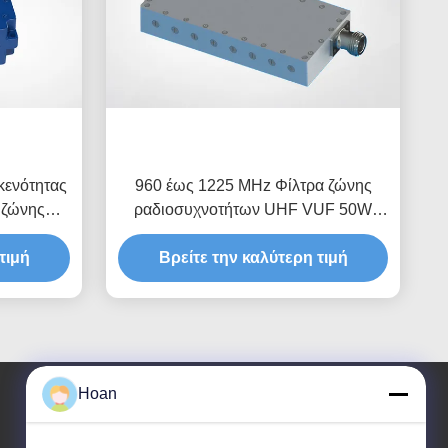
κενότητας
960 έως 1225 MHz Φίλτρα ζώνης
 ζώνης
ραδιοσυχνοτήτων UHF VUF 50W
αγωγής
Φίλτρο κοιλότητας ραδιοσυχνοτήτων
τιμή
Βρείτε την καλύτερη τιμή
Hoan