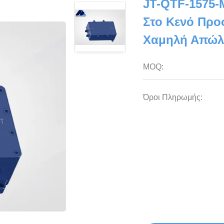
JT-QTF-1575-
Στο Κενό Πρ
Χαμηλή Απώλ
MOQ:
Όροι Πληρωμής: