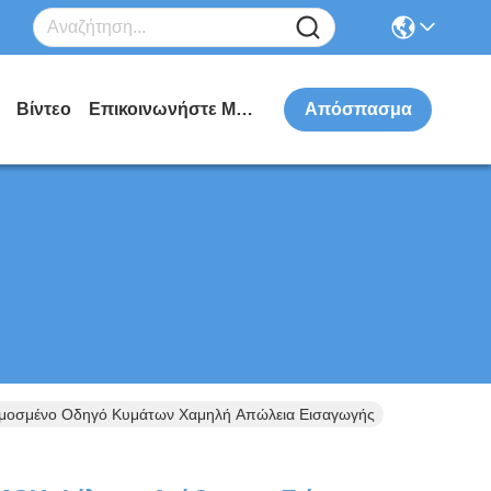
Βίντεο
Επικοινωνήστε Μαζί Μας
Απόσπασμα
μοσμένο Οδηγό Κυμάτων Χαμηλή Απώλεια Εισαγωγής