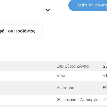
Βρείτε Την Καλύτ
φή Του Προϊόντος
1dB Εύρος Ζώνης:
≥
Vswr:
≤
Αντίσταση:
5
Θερμοκρασία Λειτουργίας:
-