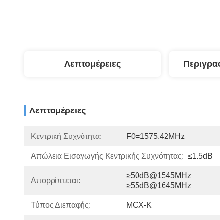
Λεπτομέρειες
Περιγρα
Λεπτομέρειες
Κεντρική Συχνότητα:
F0=1575.42MHz
Απώλεια Εισαγωγής Κεντρικής Συχνότητας:
≤1.5dB
≥50dB@1545MHz 
Απορρίπτεται:
≥55dB@1645MHz
Τύπος Διεπαφής:
MCX-K