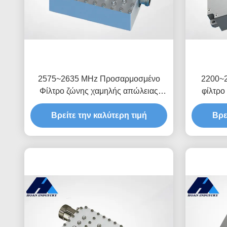
2575~2635 MHz Προσαρμοσμένο
2200~
Φίλτρο ζώνης χαμηλής απώλειας
φίλτρο
εισαγωγής JT-QTF-2605-N
εισα
Βρείτε την καλύτερη τιμή
Βρε