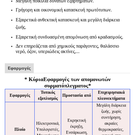
Μεγάλη ποικιλία δυνατών εξαρτημάτων.
Γρήγορη και οικονομική κατασκευή πρωτότυπων.
Εξαιρετικά ανθεκτική κατασκευή και μεγάλη διάρκεια
ζωής.
Εξαιρετική συνδυασμένη απομόνωση από κραδασμούς.
Δεν επηρεάζεται από χημικούς παράγοντες, θαλάσσιο
νερό, όζον, υπεριώδεις ακτίνες,...
Εφαρμογές
* Κύρια
Εφαρμογές των απομονωτών
συρματόπλεγματος
*
Τυπικός
Επιχειρησιακά
Εφαρμογές
Προστασία από
εξοπλισμός
πλεονεκτήματα
Μεγάλη διάρκεια
ζωής, χωρίς
συντήρηση,
Εκρηκτική
Ηλεκτρονικά,
ακραίες
έκρηξη,
Πλοίο
Υπολογιστές,
θερμοκρασίες,
Ενσάρκωση,