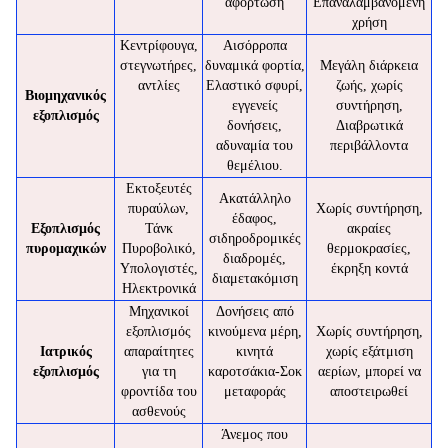
αφόρτωση
Επαναλαμβανόμενη
χρήση
Κεντρίφουγα,
Αισόρροπα
στεγνωτήρες,
δυναμικά φορτία,
Μεγάλη διάρκεια
αντλίες
Ελαστικό σφυρί,
ζωής, χωρίς
Βιομηχανικός
εγγενείς
συντήρηση,
εξοπλισμός
δονήσεις,
Διαβρωτικά
αδυναμία του
περιβάλλοντα
θεμέλιου.
Εκτοξευτές
Ακατάλληλο
πυραύλων,
Χωρίς συντήρηση,
έδαφος,
Εξοπλισμός
Τάνκ
ακραίες
σιδηροδρομικές
πυρομαχικών
Πυροβολικό,
θερμοκρασίες,
διαδρομές,
Υπολογιστές,
έκρηξη κοντά
διαμετακόμιση
Ηλεκτρονικά
Μηχανικοί
Δονήσεις από
εξοπλισμός
κινούμενα μέρη,
Χωρίς συντήρηση,
Ιατρικός
απαραίτητες
κινητά
χωρίς εξάτμιση
εξοπλισμός
για τη
καροτσάκια-Σοκ
αερίων, μπορεί να
φροντίδα του
μεταφοράς
αποστειρωθεί
ασθενούς
Άνεμος που