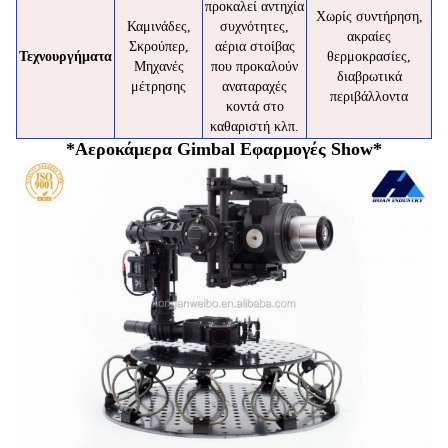
προκαλεί αντηχία
Χωρίς συντήρηση,
Καμινάδες,
συχνότητες,
ακραίες
Σκρούπερ,
αέρια στοίβας
Τεχνουργήματα
θερμοκρασίες,
Μηχανές
που προκαλούν
διαβρωτικά
μέτρησης
αναταραχές
περιβάλλοντα
κοντά στο
καθαριστή κλπ.
*Αεροκάμερα Gimbal Εφαρμογές Show*