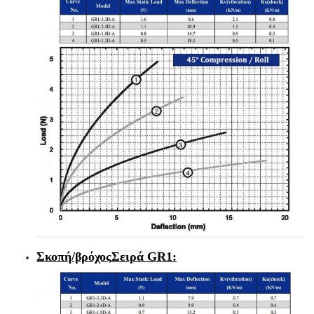
Σκοπή/βρόχος
Σειρά GR1
: