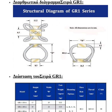
Διαρθρωτικό διάγραμμα
Σειρά GR1
:
Διάσταση του
Σειρά GR1
: