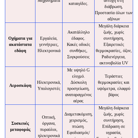
Μηχανήματα
αντοχή στη
καταιγίδες.
διάβρωση,
Προστασία όλων των
αξόνων
Μεγάλη διάρκεια
Ακατάλληλο
ζωής, χωρίς
Οχήματα για
Εργαλεία,
έδαφος.
συντήρηση,
ακατάστατα
γεννήτριες,
Κακές οδικές
Εξαιρετικές
εδάφη
Ηλεκτρονικά
συνθήκες,
θερμοκρασίες, όζον,
Συγκρούσεις
Ραδιενέργεια,
ακτινοβολία UV
Με υψηλό G
ελιγμό.
Τεράστιες
Ηλεκτρονικά,
Δύσκολη
θερμοκρασίες και
Αεροσκάφη
Υπολογιστές
προσγείωση,
υψόμετρα, ελαφρύ
αναταραγμένος
βάρος
αέρας
Μεγάλη διάρκεια
Διαμετακόμιση,
ζωής, χωρίς
Οπτική,
χειρισμός,
συντήρηση,
Συσκευές
όργανα,
πτώση.
Επίδραση σε
μεταφοράς
πυραύλοι,
Εφοδιασμός/
υγρασία,
ηλεκτρονικά