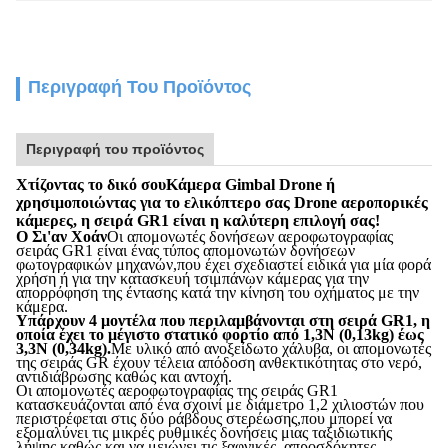
Περιγραφή Του Προϊόντος
Περιγραφή του προϊόντος
Χτίζοντας το δικό σου
Κάμερα Gimbal Drone ή
χρησιμοποιώντας για το ελικόπτερο σας Drone αεροπορικές
κάμερες
, η σειρά GR1 είναι η καλύτερη επιλογή σας!
Ο Σι'αν Χοάν
Οι απομονωτές δονήσεων αεροφωτογραφίας
σειράς GR1 είναι ένας τύπος απομονωτών δονήσεων
φωτογραφικών μηχανών,που έχει σχεδιαστεί ειδικά για μία φορά
χρήση ή για την κατασκευή τσιμπάνων κάμερας για την
απορρόφηση της έντασης κατά την κίνηση του οχήματος με την
κάμερα.
Υπάρχουν 4 μοντέλα που περιλαμβάνονται στη σειρά GR1, η
οποία έχει το μέγιστο στατικό φορτίο από 1,3N (0,13kg) έως
3,3N (0,34kg).
Με υλικό από ανοξείδωτο χάλυβα, οι απομονωτές
της σειράς GR έχουν τέλεια απόδοση ανθεκτικότητας στο νερό,
αντιδιάβρωσης καθώς και αντοχή.
Οι απομονωτές αεροφωτογραφίας της σειράς GR1
κατασκευάζονται από ένα σχοινί με διάμετρο 1,2 χιλιοστών που
περιστρέφεται στις δύο ράβδους στερέωσης,που μπορεί να
εξομαλύνει τις μικρές ρυθμικές δονήσεις μιας ταξιδιωτικής
λήψης καθώς και να μειώνει τις ξαφνικές, απροσδόκητες