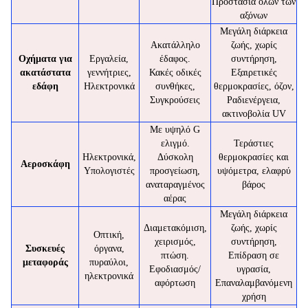
Προστασία όλων των
αξόνων
Μεγάλη διάρκεια
Ακατάλληλο
ζωής, χωρίς
Οχήματα για
Εργαλεία,
έδαφος.
συντήρηση,
ακατάστατα
γεννήτριες,
Κακές οδικές
Εξαιρετικές
εδάφη
Ηλεκτρονικά
συνθήκες,
θερμοκρασίες, όζον,
Συγκρούσεις
Ραδιενέργεια,
ακτινοβολία UV
Με υψηλό G
ελιγμό.
Τεράστιες
Ηλεκτρονικά,
Δύσκολη
θερμοκρασίες και
Αεροσκάφη
Υπολογιστές
προσγείωση,
υψόμετρα, ελαφρύ
αναταραγμένος
βάρος
αέρας
Μεγάλη διάρκεια
Διαμετακόμιση,
ζωής, χωρίς
Οπτική,
χειρισμός,
συντήρηση,
Συσκευές
όργανα,
πτώση.
Επίδραση σε
μεταφοράς
πυραύλοι,
Εφοδιασμός/
υγρασία,
ηλεκτρονικά
αφόρτωση
Επαναλαμβανόμενη
χρήση