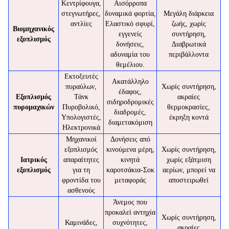
Κεντρίφουγα,
Αισόρροπα
στεγνωτήρες,
δυναμικά φορτία,
Μεγάλη διάρκεια
αντλίες
Ελαστικό σφυρί,
ζωής, χωρίς
Βιομηχανικός
εγγενείς
συντήρηση,
εξοπλισμός
δονήσεις,
Διαβρωτικά
αδυναμία του
περιβάλλοντα
θεμέλιου.
Εκτοξευτές
Ακατάλληλο
πυραύλων,
Χωρίς συντήρηση,
έδαφος,
Εξοπλισμός
Τάνκ
ακραίες
σιδηροδρομικές
πυρομαχικών
Πυροβολικό,
θερμοκρασίες,
διαδρομές,
Υπολογιστές,
έκρηξη κοντά
διαμετακόμιση
Ηλεκτρονικά
Μηχανικοί
Δονήσεις από
εξοπλισμός
κινούμενα μέρη,
Χωρίς συντήρηση,
Ιατρικός
απαραίτητες
κινητά
χωρίς εξάτμιση
εξοπλισμός
για τη
καροτσάκια-Σοκ
αερίων, μπορεί να
φροντίδα του
μεταφοράς
αποστειρωθεί
ασθενούς
Άνεμος που
προκαλεί αντηχία
Χωρίς συντήρηση,
Καμινάδες,
συχνότητες,
ακραίες