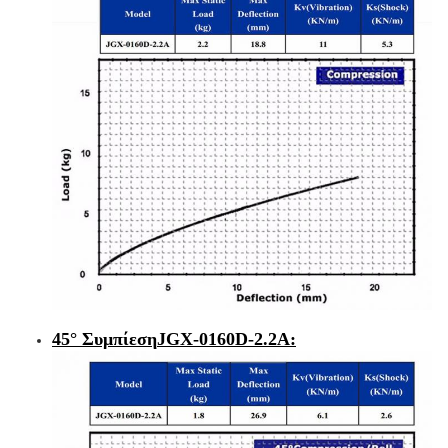
45° Συμπίεση
JGX-0160D-2.2Α
: