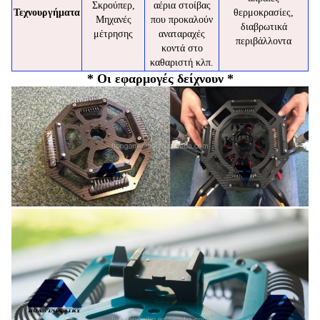
Σκρούπερ,
αέρια στοίβας
Τεχνουργήματα
θερμοκρασίες,
Μηχανές
που προκαλούν
διαβρωτικά
μέτρησης
αναταραχές
περιβάλλοντα
κοντά στο
καθαριστή κλπ.
* Οι εφαρμογές δείχνουν *