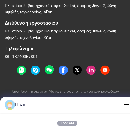
F7, κτίριο 2, βιομηχανικό πάρκο Xinkai, δρόμος Jinye 2, ζώνη
υψηλής τεχνολογίας, Xi'an
Διεύθυνση εργοστασίου
F7, κτίριο 2, βιομηχανικό πάρκο Xinkai, δρόμος Jinye 2, ζώνη
υψηλής τεχνολογίας, Xi'an
Τηλεφώνημα
86--18740357801
Κίνα Καλή ποιότητα Μονωτής δόνησης σχοινιών καλωδίων
Προμηθευτής. 2024-2026 Xi'an Hoan Microwave Co., Ltd. .
Hoan
Διατηρούνται όλα τα πνευματικά δικαιώματα.
Πολιτική απορρήτου
|
Sitemap
1:27 PM