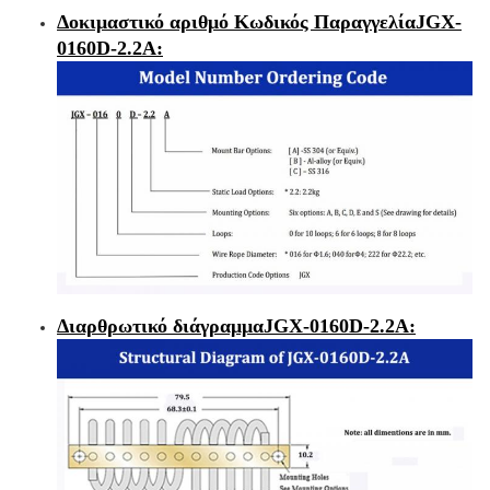
Δοκιμαστικό αριθμό Κωδικός Παραγγελία
JGX-
0160D-2.2Α
:
Διαρθρωτικό διάγραμμα
JGX-0160D-2.2Α
: