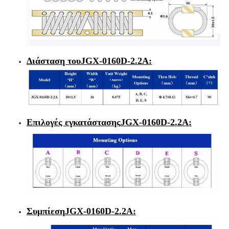
Διάσταση του
JGX-0160D-2.2Α
:
Επιλογές εγκατάστασης
JGX-0160D-2.2Α
:
Συμπίεση
JGX-0160D-2.2Α
: