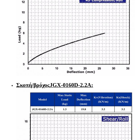
Σκοπή/βρόχος
JGX-0160D-2.2Α
: