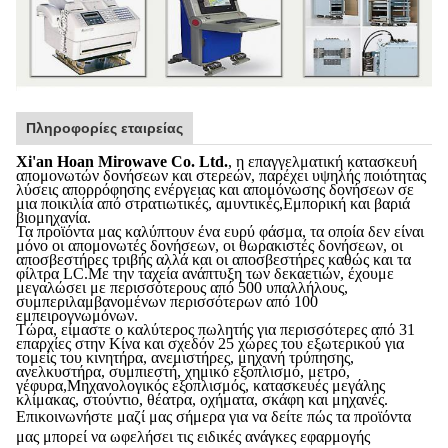
Πληροφορίες εταιρείας
Xi'an Hoan Mirowave Co. Ltd.
, η επαγγελματική κατασκευή
απομονωτών δονήσεων και στερεών, παρέχει υψηλής ποιότητας
λύσεις απορρόφησης ενέργειας και απομόνωσης δονήσεων σε
μια ποικιλία από στρατιωτικές, αμυντικές,Εμπορική και βαριά
βιομηχανία.
Τα προϊόντα μας καλύπτουν ένα ευρύ φάσμα, τα οποία δεν είναι
μόνο οι απομονωτές δονήσεων, οι θωρακιστές δονήσεων, οι
αποσβεστήρες τριβής αλλά και οι αποσβεστήρες καθώς και τα
φίλτρα LC.Με την ταχεία ανάπτυξη των δεκαετιών, έχουμε
μεγαλώσει με περισσότερους από 500 υπαλλήλους,
συμπεριλαμβανομένων περισσότερων από 100
εμπειρογνωμόνων.
Τώρα, είμαστε ο καλύτερος πωλητής για περισσότερες από 31
επαρχίες στην Κίνα και σχεδόν 25 χώρες του εξωτερικού για
τομείς του κινητήρα, ανεμιστήρες, μηχανή τρύπησης,
ανελκυστήρα, συμπιεστή, χημικό εξοπλισμό, μετρό,
γέφυρα,Μηχανολογικός εξοπλισμός, κατασκευές μεγάλης
κλίμακας, στούντιο, θέατρα, οχήματα, σκάφη και μηχανές.
Επικοινωνήστε μαζί μας σήμερα για να δείτε πώς τα προϊόντα
μας μπορεί να ωφελήσει τις ειδικές ανάγκες εφαρμογής