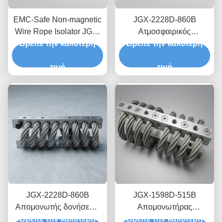
EMC-Safe Non-magnetic
JGX-2228D-860B
Wire Rope Isolator JGX-
Ατμοσφαιρικός
Βρείτε την καλύτερη
2228D-665B Βάση
απομονωτής δονήσεων
Βρείτε την καλύτερη
παροδικής διάχυσης
από σύρμα από
κραδασμών για
τιμή
ανοξείδωτο χάλυβα
τιμή
ηλεκτρονικά ακριβείας
JGX-2228D-860B
JGX-1598D-515B
Απομονωτής δονήσεων
Απομονωτήρας
Βρείτε την καλύτερη
συρματόπλεγματος
Βρείτε την καλύτερη
κραδασμών με