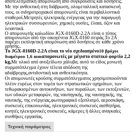
αποτελεσματική απομόνωση από συγκρούσεις και δονήσεις.
Με την ανθεκτική στη διάβρωση, ολομεταλλική κατασκευή
τους, οι σιδηροτροχιακοί απομονωτές είναι περιβαλλοντικά
σταθεροί.Μετρητές ηλεκτρικής ενέργειας για την παραγωγή
ηλεκτρικών συσσωρευτών, χημικές ουσίες, έλαια, όζον και
λειαντικά.
Ο απομονωτής καλωδίου JGX-0160D-2.2A είναι ο τύπος
απομονωτών από την οικογένεια JGX-0160 σειράς.Το 2Α
παρέχει εκπληκτική απομόνωση από δονήσεις σε κάθε χρόνο
χρήσης..
Το JGX-0160D-2.2A είναι το νέο σχεδιασμένο
10 βρόχοι
απομονωτές με μέγιστο στατικό φορτίο 2,2
διαμέτρου 1,6 mm
kg,
Με υλικό από ανοξείδωτο χάλυβα, αυτό το είδος μονωτή
συρματόπλεγμα έχουν τέλεια απόδοση της
αδιάβροχης,αντιδοντική και ανθεκτικότητα.
Οι απομονωτές κρούσης συρματόπλεγματος χρησιμοποιούνται
πλέον ευρέως στον τομέα των στρατιωτικών οχημάτων, των
τεθωρακισμένων αυτοκινήτων, των πυραύλων, των εκτοξευτών,
των οδικών μεταφορών, της ναυπηγικής, της ναυπηγικής, της
ναυτικής, της ενέργειας,φωτογραφικό εξοπλισμό, αεροσκάφη,
συσκευές επικοινωνίας, ηλεκτρονικές συσκευές αισθητήρα,
κινητές ηλεκτρονικές συσκευές, κάμερες ή άλλες αναγκαίες
συνθήκες εργασίας.
Τεχνική παράμετρος