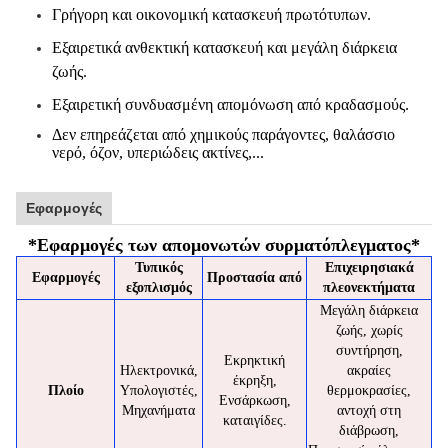
Γρήγορη και οικονομική κατασκευή πρωτότυπων.
Εξαιρετικά ανθεκτική κατασκευή και μεγάλη διάρκεια
ζωής.
Εξαιρετική συνδυασμένη απομόνωση από κραδασμούς.
Δεν επηρεάζεται από χημικούς παράγοντες, θαλάσσιο
νερό, όζον, υπεριώδεις ακτίνες,...
Εφαρμογές
*
Εφαρμογές των απομονωτών συρματόπλεγματος
*
Τυπικός
Επιχειρησιακά
Εφαρμογές
Προστασία από
εξοπλισμός
πλεονεκτήματα
Μεγάλη διάρκεια
ζωής, χωρίς
συντήρηση,
Εκρηκτική
Ηλεκτρονικά,
ακραίες
έκρηξη,
Πλοίο
Υπολογιστές,
θερμοκρασίες,
Ενσάρκωση,
Μηχανήματα
αντοχή στη
καταιγίδες.
διάβρωση,