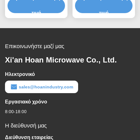
Ταχεία πρωτότυπη
συρματόσχοινο που
σύνθεση Ταχεία
τιμή
παρέχει κλιμακούμενη
τιμή
συναρμολόγηση
χωρητικότητα φορτίου και
Προσαρμόσιμος
απομόνωση θορύβου
ανθρακωρύχος
που μεταδίδεται από τη
δομή
Επικοινωνήστε μαζί μας
Xi'an Hoan Microwave Co., Ltd.
Ηλεκτρονικό
sales@hoanindustry.com
Εργασιακό χρόνο
8:00-18:00
Η διεύθυνσή μας
Διεύθυνση εταιρείας