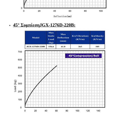
45° Συμπίεση
JGX-1276D-220B
: