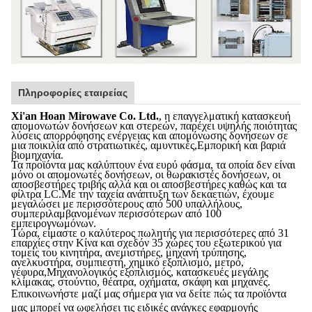
Πληροφορίες εταιρείας
Xi'an Hoan Mirowave Co. Ltd.
, η επαγγελματική κατασκευή
απομονωτών δονήσεων και στερεών, παρέχει υψηλής ποιότητας
λύσεις απορρόφησης ενέργειας και απομόνωσης δονήσεων σε
μια ποικιλία από στρατιωτικές, αμυντικές,Εμπορική και βαριά
βιομηχανία.
Τα προϊόντα μας καλύπτουν ένα ευρύ φάσμα, τα οποία δεν είναι
μόνο οι απομονωτές δονήσεων, οι θωρακιστές δονήσεων, οι
αποσβεστήρες τριβής αλλά και οι αποσβεστήρες καθώς και τα
φίλτρα LC.Με την ταχεία ανάπτυξη των δεκαετιών, έχουμε
μεγαλώσει με περισσότερους από 500 υπαλλήλους,
συμπεριλαμβανομένων περισσότερων από 100
εμπειρογνωμόνων.
Τώρα, είμαστε ο καλύτερος πωλητής για περισσότερες από 31
επαρχίες στην Κίνα και σχεδόν 35 χώρες του εξωτερικού για
τομείς του κινητήρα, ανεμιστήρες, μηχανή τρύπησης,
ανελκυστήρα, συμπιεστή, χημικό εξοπλισμό, μετρό,
γέφυρα,Μηχανολογικός εξοπλισμός, κατασκευές μεγάλης
κλίμακας, στούντιο, θέατρα, οχήματα, σκάφη και μηχανές.
Επικοινωνήστε μαζί μας σήμερα για να δείτε πώς τα προϊόντα
μας μπορεί να ωφελήσει τις ειδικές ανάγκες εφαρμογής