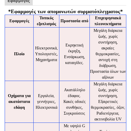
Εφαρμογές
*
Εφαρμογές των απομονωτών συρματόπλεγματος
*
Τυπικός
Επιχειρησιακά
Εφαρμογές
Προστασία από
εξοπλισμός
πλεονεκτήματα
Μεγάλη διάρκεια
ζωής, χωρίς
συντήρηση,
Εκρηκτική
Ηλεκτρονικά,
ακραίες
έκρηξη,
Πλοίο
Υπολογιστές,
θερμοκρασίες,
Ενσάρκωση,
Μηχανήματα
αντοχή στη
καταιγίδες.
διάβρωση,
Προστασία όλων των
αξόνων
Μεγάλη διάρκεια
Ακατάλληλο
ζωής, χωρίς
Οχήματα για
Εργαλεία,
έδαφος.
συντήρηση,
ακατάστατα
γεννήτριες,
Κακές οδικές
Εξαιρετικές
εδάφη
Ηλεκτρονικά
συνθήκες,
θερμοκρασίες, όζον,
Συγκρούσεις
Ραδιενέργεια,
ακτινοβολία UV
Με υψηλό G