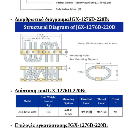
Διαρθρωτικό διάγραμμα
JGX-1276D-220B
:
Διάσταση του
JGX-1276D-220B
:
Επιλογές εγκατάστασης
JGX-1276D-220B
: