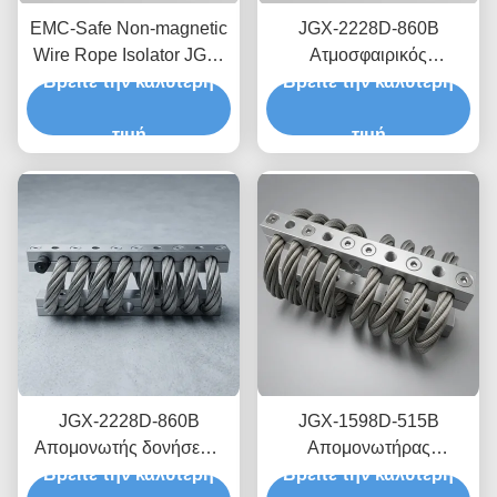
EMC-Safe Non-magnetic
JGX-2228D-860B
Wire Rope Isolator JGX-
Ατμοσφαιρικός
Βρείτε την καλύτερη
2228D-665B Βάση
απομονωτής δονήσεων
Βρείτε την καλύτερη
παροδικής διάχυσης
από σύρμα από
κραδασμών για
τιμή
ανοξείδωτο χάλυβα
τιμή
ηλεκτρονικά ακριβείας
JGX-2228D-860B
JGX-1598D-515B
Απομονωτής δονήσεων
Απομονωτήρας
Βρείτε την καλύτερη
συρματόπλεγματος
Βρείτε την καλύτερη
κραδασμών με