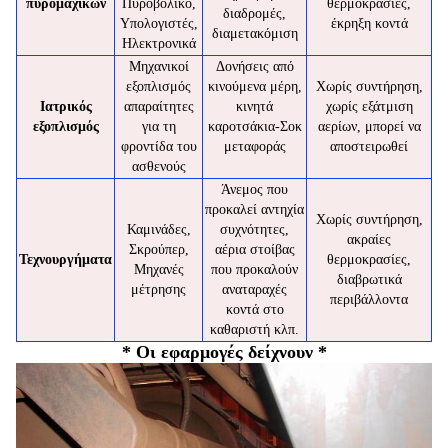
πυρομαχικών
Πυροβολικό,
θερμοκρασίες,
διαδρομές,
Υπολογιστές,
έκρηξη κοντά
διαμετακόμιση
Ηλεκτρονικά
Μηχανικοί
Δονήσεις από
εξοπλισμός
κινούμενα μέρη,
Χωρίς συντήρηση,
Ιατρικός
απαραίτητες
κινητά
χωρίς εξάτμιση
εξοπλισμός
για τη
καροτσάκια-Σοκ
αερίων, μπορεί να
φροντίδα του
μεταφοράς
αποστειρωθεί
ασθενούς
Άνεμος που
προκαλεί αντηχία
Χωρίς συντήρηση,
Καμινάδες,
συχνότητες,
ακραίες
Σκρούπερ,
αέρια στοίβας
Τεχνουργήματα
θερμοκρασίες,
Μηχανές
που προκαλούν
διαβρωτικά
μέτρησης
αναταραχές
περιβάλλοντα
κοντά στο
καθαριστή κλπ.
* Οι εφαρμογές δείχνουν *