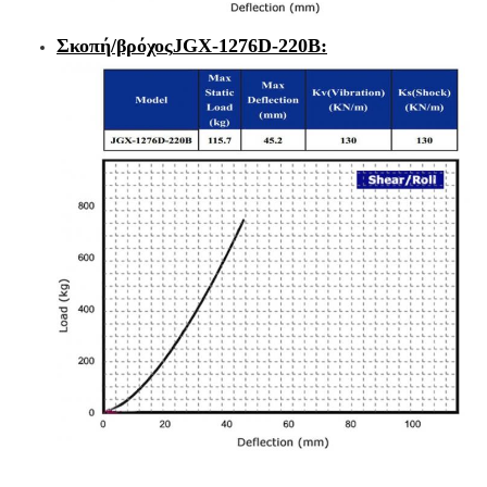
Σκοπή/βρόχος
JGX-1276D-220B
: