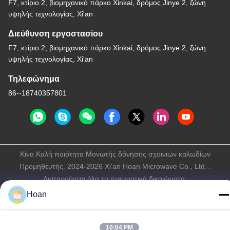
F7, κτίριο 2, βιομηχανικό πάρκο Xinkai, δρόμος Jinye 2, ζώνη
υψηλής τεχνολογίας, Xi'an
Διεύθυνση εργοστασίου
F7, κτίριο 2, βιομηχανικό πάρκο Xinkai, δρόμος Jinye 2, ζώνη
υψηλής τεχνολογίας, Xi'an
Τηλεφώνημα
86--18740357801
Κίνα Καλή ποιότητα Μονωτής δόνησης σχοινιών καλωδίων
Προμηθευτής. 2024-2026 Xi'an Hoan Microwave Co., Ltd. .
Διατηρούνται όλα τα πνευματικά δικαιώματα.
Πολιτική απορρήτου
|
Sitemap
Hoan
10:04 PM