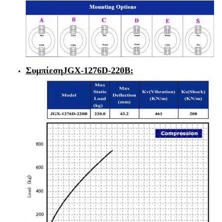
Συμπίεση
JGX-1276D-220B
: