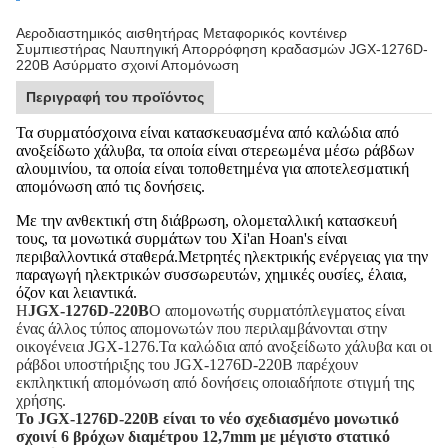
Αεροδιαστημικός αισθητήρας Μεταφορικός κοντέινερ
Συμπιεστήρας Ναυπηγική Απορρόφηση κραδασμών JGX-1276D-
220B Ασύρματο σχοινί Απομόνωση
Περιγραφή του προϊόντος
Τα συρματόσχοινα είναι κατασκευασμένα από καλώδια από
ανοξείδωτο χάλυβα, τα οποία είναι στερεωμένα μέσω ράβδων
αλουμινίου, τα οποία είναι τοποθετημένα για αποτελεσματική
απομόνωση από τις δονήσεις.
Με την ανθεκτική στη διάβρωση, ολομεταλλική κατασκευή
τους, τα μονωτικά συρμάτων του Xi'an Hoan's είναι
περιβαλλοντικά σταθερά.Μετρητές ηλεκτρικής ενέργειας για την
παραγωγή ηλεκτρικών συσσωρευτών, χημικές ουσίες, έλαια,
όζον και λειαντικά.
Η
JGX-1276D-220B
Ο απομονωτής συρματόπλεγματος είναι
ένας άλλος τύπος απομονωτών που περιλαμβάνονται στην
οικογένεια JGX-1276.Τα καλώδια από ανοξείδωτο χάλυβα και οι
ράβδοι υποστήριξης του JGX-1276D-220B παρέχουν
εκπληκτική απομόνωση από δονήσεις οποιαδήποτε στιγμή της
χρήσης.
Το JGX-1276D-220B είναι το νέο σχεδιασμένο μονωτικό
σχοινί 6 βρόχων διαμέτρου 12,7mm με μέγιστο στατικό