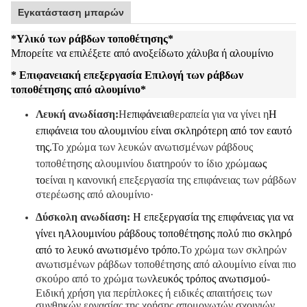
Εγκατάσταση μπαρών
*
Υλικό των ράβδων τοποθέτησης
*
Μπορείτε να επιλέξετε από ανοξείδωτο χάλυβα ή αλουμίνιο
* Επιφανειακή επεξεργασία Επιλογή των ράβδων
τοποθέτησης από αλουμίνιο
*
Λευκή ανωδίαση:
Η
επιφάνεια
θεραπεία για να γίνει η
Η
επιφάνεια του αλουμινίου είναι σκληρότερη από τον εαυτό
της.
Το χρώμα των λευκών ανωτισμένων ράβδους
τοποθέτησης αλουμινίου διατηρούν το ίδιο χρώμα
ως
το
είναι η κανονική επεξεργασία της επιφάνειας των ράβδων
στερέωσης από αλουμίνιο·
Δύσκολη ανωδίαση:
Η επεξεργασία της επιφάνειας για να
γίνει η
Αλουμινίου ράβδους τοποθέτησης πολύ πιο σκληρό
από το λευκό ανωτισμένο τρόπο.
Το χρώμα των σκληρών
ανωτισμένων ράβδων τοποθέτησης από αλουμίνιο είναι πιο
σκούρο από το χρώμα των
λευκός τρόπος ανωτισμού
-
Ειδική χρήση για περίπλοκες ή ειδικές απαιτήσεις των
συνθηκών εργασίας της χρήσης απομονωτών σχοινιών.