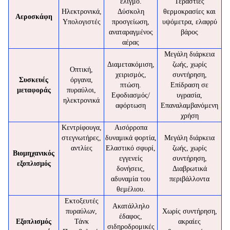
ελιγμό.
Τεράστιες
Ηλεκτρονικά,
Δύσκολη
θερμοκρασίες και
Αεροσκάφη
Υπολογιστές
προσγείωση,
υψόμετρα, ελαφρύ
αναταραγμένος
βάρος
αέρας
Μεγάλη διάρκεια
Διαμετακόμιση,
ζωής, χωρίς
Οπτική,
χειρισμός,
συντήρηση,
Συσκευές
όργανα,
πτώση.
Επίδραση σε
μεταφοράς
πυραύλοι,
Εφοδιασμός/
υγρασία,
ηλεκτρονικά
αφόρτωση
Επαναλαμβανόμενη
χρήση
Κεντρίφουγα,
Αισόρροπα
στεγνωτήρες,
δυναμικά φορτία,
Μεγάλη διάρκεια
αντλίες
Ελαστικό σφυρί,
ζωής, χωρίς
Βιομηχανικός
εγγενείς
συντήρηση,
εξοπλισμός
δονήσεις,
Διαβρωτικά
αδυναμία του
περιβάλλοντα
θεμέλιου.
Εκτοξευτές
Ακατάλληλο
πυραύλων,
Χωρίς συντήρηση,
έδαφος,
Εξοπλισμός
Τάνκ
ακραίες
σιδηροδρομικές