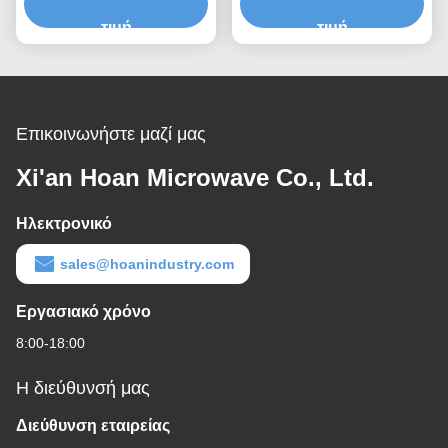
Ταχεία πρωτότυπη
συρματόσχοινο που
σύνθεση Ταχεία
τιμή
παρέχει κλιμακούμενη
τιμή
συναρμολόγηση
χωρητικότητα φορτίου και
Προσαρμόσιμος
απομόνωση θορύβου
ανθρακωρύχος
που μεταδίδεται από τη
δομή
Επικοινωνήστε μαζί μας
Xi'an Hoan Microwave Co., Ltd.
Ηλεκτρονικό
sales@hoanindustry.com
Εργασιακό χρόνο
8:00-18:00
Η διεύθυνσή μας
Διεύθυνση εταιρείας