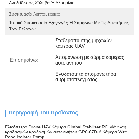
Ανοξείδωτος Χάλυβα Ή Αλουμίνιο
Συσκευασία Λεπτομέρειες:
Τυπική Συσκευασία Εξαγωγής Ή Σύμφωνα Με Τις Απαιτήσεις 
Των Πελατών.
Σταθεροποιητής μηχανών 
κάμερας UAV
, 
Απομόνωση με σύρμα κάμερας 
Επισημαίνω:
αυτοκινήτου
, 
Ενυδατότητα απομονωτήρα 
συρματόπλεγματος
Περιγραφή Του Προϊόντος
Ελικόπτερο Drone UAV Κάμερα Gimbal Stabilizer RC Μόνωση
κραδασμών κραδασμών αυτοκινήτου GR6-67D-A Κάμερα Wire
Rope Isolator Damp