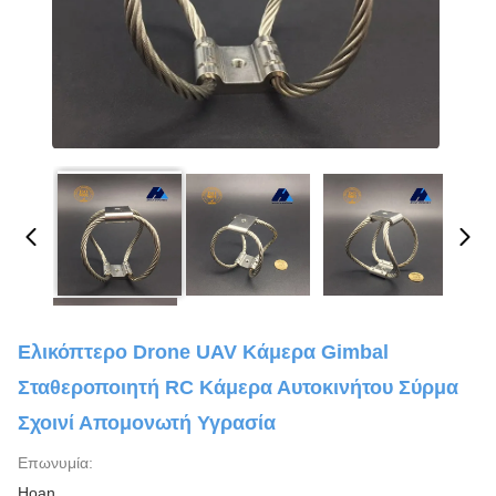
Ελικόπτερο Drone UAV Κάμερα Gimbal
Σταθεροποιητή RC Κάμερα Αυτοκινήτου Σύρμα
Σχοινί Απομονωτή Υγρασία
Επωνυμία:
Hoan