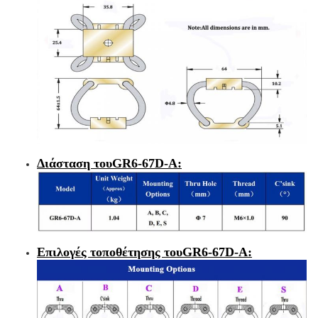
Διάσταση του
GR6-67D-A
:
Επιλογές τοποθέτησης του
GR6-67D-A
: