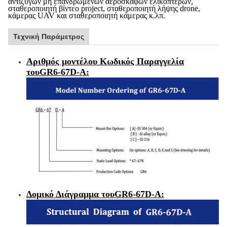
αντίζυγων μη επανδρωμένων αεροσκαφών ελικοπτέρων,
σταθεροποιητή βίντεο project, σταθεροποιητή λήψης drone,
κάμερας UAV και σταθεροποιητή κάμερας κ.λπ.
Τεχνική Παράμετρος
Αριθμός μοντέλου Κωδικός Παραγγελία
του
GR6-67D-A
:
Δομικό Διάγραμμα του
GR6-67D-A
: