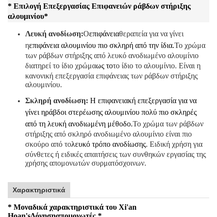
* Επιλογή Επεξεργασίας Επιφανειών ράβδων στήριξης
αλουμινίου
*
Λευκή ανοδίωση:
Ο
επιφάνεια
θεραπεία για να γίνει
η
επιφάνεια αλουμινίου πιο σκληρή από την ίδια.
Το χρώμα
των ράβδων στήριξης από λευκό ανοδιωμένο αλουμίνιο
διατηρεί το ίδιο χρώμα
ως το
το ίδιο το αλουμίνιο. Είναι η
κανονική επεξεργασία επιφάνειας των ράβδων στήριξης
αλουμινίου.
Σκληρή ανοδίωση:
Η επιφανειακή επεξεργασία για να
γίνει η
ράβδοι στερέωσης αλουμινίου πολύ πιο σκληρές
από τη λευκή ανοδιωμένη μέθοδο.
Το χρώμα των ράβδων
στήριξης από σκληρό ανοδιωμένο αλουμίνιο είναι πιο
σκούρο από το
λευκό τρόπο ανοδίωσης
. Ειδική χρήση για
σύνθετες ή ειδικές απαιτήσεις των συνθηκών εργασίας της
χρήσης απομονωτών συρματόσχοινων.
Χαρακτηριστικά
* Μοναδικά χαρακτηριστικά του Xi'an
Hoan's
Δόνηση
απομονωτές *