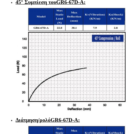
45° Συμπίεση του
GR6-67D-A
:
Διάτμηση/ρολό
GR6-67D-A
: