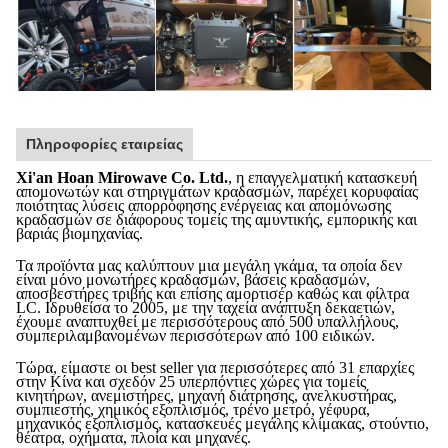
Πληροφορίες εταιρείας
Xi'an Hoan Mirowave Co. Ltd.
, η επαγγελματική κατασκευή
απομονωτών και στηριγμάτων κραδασμών, παρέχει κορυφαίας
ποιότητας λύσεις απορρόφησης ενέργειας και απομόνωσης
κραδασμών σε διάφορους τομείς της αμυντικής, εμπορικής και
βαριάς βιομηχανίας.
Τα προϊόντα μας καλύπτουν μια μεγάλη γκάμα, τα οποία δεν
είναι μόνο μονωτήρες κραδασμών, βάσεις κραδασμών,
αποσβεστήρες τριβής και επίσης αμορτισέρ καθώς και φίλτρα
LC. Ιδρυθείσα το 2005, με την ταχεία ανάπτυξη δεκαετιών,
έχουμε αναπτυχθεί με περισσότερους από 500 υπαλλήλους,
συμπεριλαμβανομένων περισσότερων από 100 ειδικών.
Τώρα, είμαστε οι best seller για περισσότερες από 31 επαρχίες
στην Κίνα και σχεδόν 25 υπερπόντιες χώρες για τομείς
κινητήρων, ανεμιστήρες, μηχανή διάτρησης, ανελκυστήρας,
συμπιεστής, χημικός εξοπλισμός, τρένο μετρό, γέφυρα,
μηχανικός εξοπλισμός, κατασκευές μεγάλης κλίμακας, στούντιο,
θέατρα, οχήματα, πλοία και μηχανές.