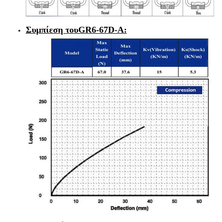
Συμπίεση του
GR6-67D-A
: