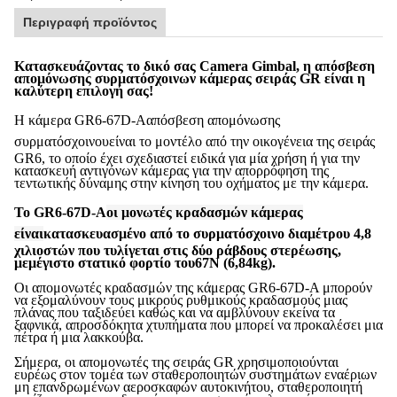
Περιγραφή προϊόντος
Κατασκευάζοντας το δικό σας Camera Gimbal, η απόσβεση
απομόνωσης συρματόσχοινων κάμερας σειράς GR είναι η
καλύτερη επιλογή σας!
Η κάμερα GR6-67D-A
απόσβεση απομόνωσης
συρματόσχοινου
είναι το μοντέλο από την οικογένεια της σειράς
GR6, το οποίο έχει σχεδιαστεί ειδικά για μία χρήση ή για την
κατασκευή αντιγόνων κάμερας για την απορρόφηση της
τεντωτικής δύναμης στην κίνηση του οχήματος με την κάμερα.
Το GR6-67D-A
οι μονωτές κραδασμών κάμερας
είναι
κατασκευασμένο από το συρματόσχοινο διαμέτρου 4,8
χιλιοστών που τυλίγεται στις δύο ράβδους στερέωσης,
με
μέγιστο στατικό φορτίο του
67Ν (6,84kg).
Οι απομονωτές κραδασμών της κάμερας GR6-67D-A μπορούν
να εξομαλύνουν τους μικρούς ρυθμικούς κραδασμούς μιας
πλάνας που ταξιδεύει καθώς και να αμβλύνουν εκείνα τα
ξαφνικά, απροσδόκητα χτυπήματα που μπορεί να προκαλέσει μια
πέτρα ή μια λακκούβα.
Σήμερα, οι απομονωτές της σειράς GR χρησιμοποιούνται
ευρέως στον τομέα των σταθεροποιητών συστημάτων εναέριων
μη επανδρωμένων αεροσκαφών αυτοκινήτου, σταθεροποιητή