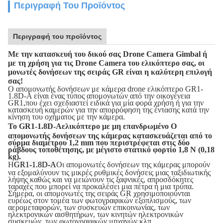
Περιγραφή Του Προϊόντος
Περιγραφή του προϊόντος
Με την κατασκευή του δικού σας Drone Camera Gimbal ή
με τη χρήση για τις Drone Camera του ελικόπτερο σας, οι
μονωτές δονήσεων της σειράς GR είναι η καλύτερη επιλογή
σας!
Ο απομονωτής δονήσεων με κάμερα drone ελικόπτερο GR1-
1.8D-A είναι ένας τύπος απομονωτών από την οικογένεια
GR1,που έχει σχεδιαστεί ειδικά για μία φορά χρήση ή για την
κατασκευή καμερών για την απορρόφηση της έντασης κατά την
κίνηση του οχήματος με την κάμερα.
Το GR1-1.8D-A
ελικόπτερο με μη επανδρωμένο
Ο
απομονωτής δονήσεων της κάμερας κατασκευάζεται από το
σύρμα διαμέτρου 1,2 mm που περιστρέφεται στις δύο
ράβδους τοποθέτησης, με μέγιστο στατικό φορτίο 1,8 N (0,18
kg).
Η
GR1-1.8D-A
Οι απομονωτές δονήσεων της κάμερας μπορούν
να εξομαλύνουν τις μικρές ρυθμικές δονήσεις μιας ταξιδιωτικής
λήψης καθώς και να μειώνουν τις ξαφνικές, απροσδόκητες
ταραχές που μπορεί να προκαλέσει μια πέτρα ή μια τρύπα.
Σήμερα, οι απομονωτές της σειράς GR χρησιμοποιούνται
ευρέως στον τομέα των φωτογραφικών εξοπλισμούς, των
αερομεταφορών, των συσκευών επικοινωνίας, των
ηλεκτρονικών αισθητήρων, των κινητών ηλεκτρονικών
συσκευών, των φωτογραφικών μηχανών,κλπ..