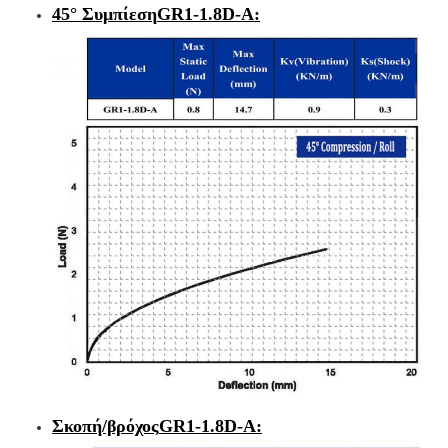
45° Συμπίεση
GR1-1.8D-A
:
Σκοπή/βρόχος
GR1-1.8D-A
: