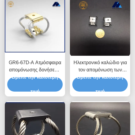
GR6-67D-A Ατμόσφαιρα
Ηλεκτρονικό καλώδιο για
απομόνωσης δονήσεων
τον απομόνωση των
Βρείτε την καλύτερη
σχοινί 20-47N φορτίο
Βρείτε την καλύτερη
δονήσεων
90% απομόνωση
κινηματογράφου
τιμή
τιμή