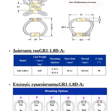
Διάσταση του
GR1-1.8D-A:
Επιλογές εγκατάστασης
GR1-1.8D-A
: