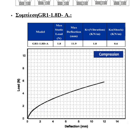
Συμπίεση
GR1-1.8D
- Α.
: