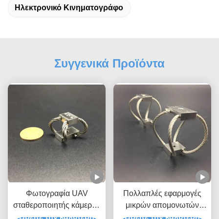
Ηλεκτρονικό Κινηματογράφο
Συγγενικά Προϊόντα
Φωτογραφία UAV
Πολλαπλές εφαρμογές
σταθεροποιητής κάμερας
μικρών απομονωτών
για RC αυτοκίνητο GR3
Βρείτε την καλύτερη
Βρείτε την καλύτερη
συγκρούσεων