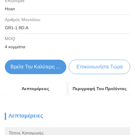
Επωνυμία:
Hoan
Αριθμός Μοντέλου:
GR1-1.8D-A
MOQ:
4 κομμάτια
Βρείτε Την Καλύτερη Τιμή
Επικοινωνήστε Τώρα
Λεπτομέρειες
Περιγραφή Του Προϊόντος
Λεπτομέρειες
Τόπος Καταγωγής: