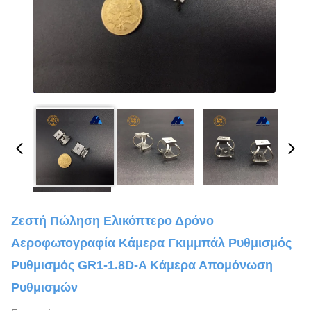
Ζεστή Πώληση Ελικόπτερο Δρόνο
Αεροφωτογραφία Κάμερα Γκιμμπάλ Ρυθμισμός
Ρυθμισμός GR1-1.8D-A Κάμερα Απομόνωση
Ρυθμισμών