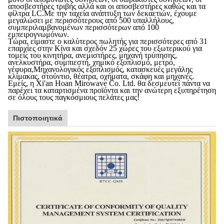
αποσβεστήρες τριβής αλλά και οι αποσβεστήρες καθώς και τα
φίλτρα LC.Με την ταχεία ανάπτυξη των δεκαετιών, έχουμε
μεγαλώσει με περισσότερους από 500 υπαλλήλους,
συμπεριλαμβανομένων περισσότερων από 100
εμπειρογνωμόνων.
Τώρα, είμαστε ο καλύτερος πωλητής για περισσότερες από 31
επαρχίες στην Κίνα και σχεδόν 25 χώρες του εξωτερικού για
τομείς του κινητήρα, ανεμιστήρες, μηχανή τρύπησης,
ανελκυστήρα, συμπιεστή, χημικό εξοπλισμό, μετρό,
γέφυρα,Μηχανολογικός εξοπλισμός, κατασκευές μεγάλης
κλίμακας, στούντιο, θέατρα, οχήματα, σκάφη και μηχανές.
Εμείς, η Xi'an Hoan Mirowave Co. Ltd.
θα δεσμευτεί πάντα να
παρέχει τα καταρτισμένα προϊόντα και την ανώτερη εξυπηρέτηση
σε όλους τους παγκόσμιους πελάτες μας!
Πιστοποιητικά