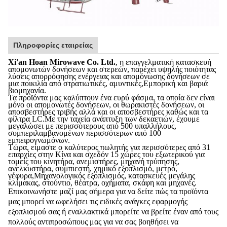
Πληροφορίες εταιρείας
Xi'an Hoan Mirowave Co. Ltd.
, η επαγγελματική κατασκευή
απομονωτών δονήσεων και στερεών, παρέχει υψηλής ποιότητας
λύσεις απορρόφησης ενέργειας και απομόνωσης δονήσεων σε
μια ποικιλία από στρατιωτικές, αμυντικές,Εμπορική και βαριά
βιομηχανία.
Τα προϊόντα μας καλύπτουν ένα ευρύ φάσμα, τα οποία δεν είναι
μόνο οι απομονωτές δονήσεων, οι θωρακιστές δονήσεων, οι
αποσβεστήρες τριβής αλλά και οι αποσβεστήρες καθώς και τα
φίλτρα LC.Με την ταχεία ανάπτυξη των δεκαετιών, έχουμε
μεγαλώσει με περισσότερους από 500 υπαλλήλους,
συμπεριλαμβανομένων περισσότερων από 100
εμπειρογνωμόνων.
Τώρα, είμαστε ο καλύτερος πωλητής για περισσότερες από 31
επαρχίες στην Κίνα και σχεδόν 15 χώρες του εξωτερικού για
τομείς του κινητήρα, ανεμιστήρες, μηχανή τρύπησης,
ανελκυστήρα, συμπιεστή, χημικό εξοπλισμό, μετρό,
γέφυρα,Μηχανολογικός εξοπλισμός, κατασκευές μεγάλης
κλίμακας, στούντιο, θέατρα, οχήματα, σκάφη και μηχανές.
Επικοινωνήστε μαζί μας σήμερα για να δείτε πώς τα προϊόντα
μας μπορεί να ωφελήσει τις ειδικές ανάγκες εφαρμογής
εξοπλισμού σας ή εναλλακτικά μπορείτε να βρείτε έναν από τους
πολλούς αντιπροσώπους μας για να σας βοηθήσει να