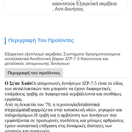
καουτσούκ Εξαιρετική ακρίβεια
, 
Αντι-δονήσεις
Περιγραφή Του Προϊόντος
Εξαιρετικό εξοπλισμό ακριβείας Συστήματα Χρησιμοποιούμενα
ανταλλακτικά Αντιδοντική βάρκα JZP-7.5 Καουτσούκ και
μεταλλικός απομονωτής δονήσεων
Περιγραφή του προϊόντος
Ο Σι'αν Χοάν
Οι απομονωτές δονήσεων JZP-7.5 είναι το είδος
των ανταλλακτικών που μπορούν να έχουν διαφορετικές
επιδράσεις τριβής σε διαφορετικά περιβάλλοντα και συνθήκες
εργασίας.
Από τη δεκαετία του '70, η τεχνολογία
Αντιδοντικά
στερεώματα
Εφαρμόζεται στην κατασκευή οδών, γεφυρών και
σιδηροδρόμων.Η τριβή και η αμβλύνση των δονήσεων που
εμφανίζονται σε προσωρινές συνδέσεις και μόνιμες αρθρώσεις
έχουν ουσιαστική επίδραση στις δυναμικές ιδιότητες των
μηχανών και συσκευών..