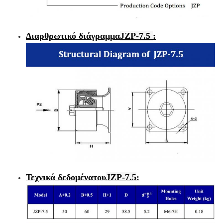
Διαρθρωτικό διάγραμμα
JZP-7.5
:
Τεχνικά δεδομένα
του
JZP-7.5
: