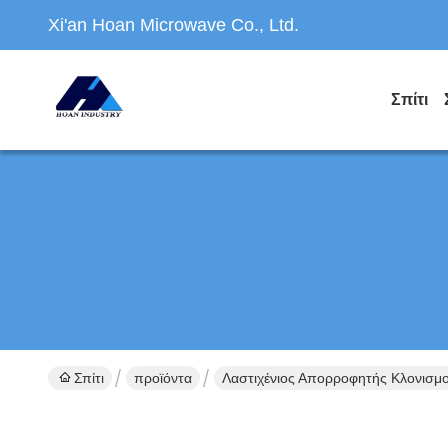
Xi'an Hoan Microwave Co., Ltd.
Σπίτι
Σπίτι
προϊόντα
Λαστιχένιος Απορροφητής Κλονισμ