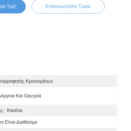
ερη Τιμή
Επικοινωνήστε Τώρα
πορροφητής Κρουσμάτων
νέργεια Και Ορυχεία
ης:
Κανένα
εν Είναι Διαθέσιμο