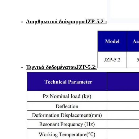
Διαρθρωτικό διάγραμμα
JZP-5.2
:
Τεχνικά δεδομένα
του
JZP-5.2
: