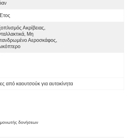
όαν
 Έτος
οπλισμός Ακρίβειας, 
ταλλακτικά, Μη 
πανδρωμένο Αεροσκάφος, 
λικόπτερο
ς από καουτσούκ για αυτοκίνητα
πομονωτής δονήσεων