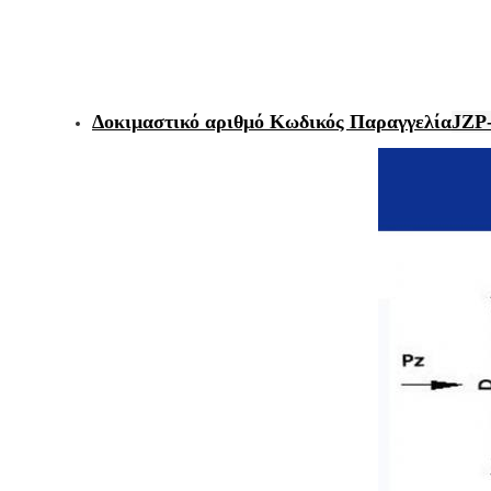
Δοκιμαστικό αριθμό Κωδικός Παραγγελία
JZP-