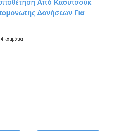
Τοποθέτηση Από Καουτσούκ
πομονωτής Δονήσεων Για
4 κομμάτια