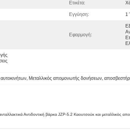
Ετικέτα:
Χ
Εγγύηση:
1
Εξ
Αν
Εφαρμογή:
Ε
Ε
γής 
εις 
 αυτοκινήτων
, 
Μεταλλικός απομονωτής δονήσεων
, 
αποσβεστήρε
ανταλλακτικά Αντιδοντική βάρκα JZP-5.2 Καουτσούκ και μεταλλικός α