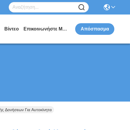
Βίντεο
Επικοινωνήστε Μαζί Μας
Απόσπασμα
ς Δονήσεων Για Αυτοκίνητα