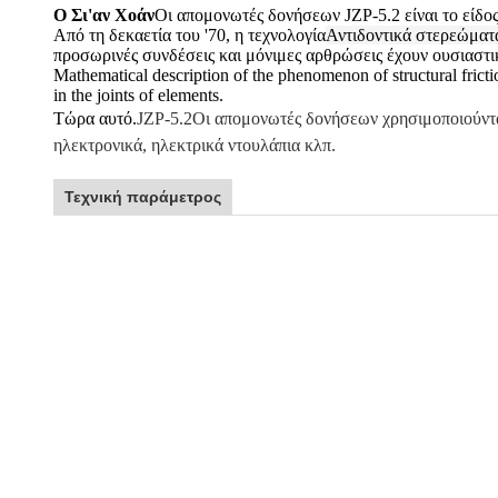
Ο Σι'αν Χοάν
Οι απομονωτές δονήσεων JZP-5.2 είναι το είδος
Από τη δεκαετία του '70, η τεχνολογία
Αντιδοντικά στερεώματ
προσωρινές συνδέσεις και μόνιμες αρθρώσεις έχουν ουσιαστι
Mathematical description of the phenomenon of structural friction
in the joints of elements.
Τώρα αυτό.
JZP-5.2
Οι απομονωτές δονήσεων χρησιμοποιούντα
ηλεκτρονικά, ηλεκτρικά ντουλάπια κλπ.
Τεχνική παράμετρος