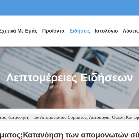
Σχετικά Με Εμάς
Προϊόντα
Ειδήσεις
Ιστολόγιο
Λύσεις
Λεπτομέρειες Ειδήσεων
ατος;Κατανόηση Των Απομονωτών Σύρματος: Λειτουργία, Οφέλη Και Ε
ρματος;Κατανόηση των απομονωτών σύρ