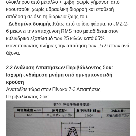
ολοκλήρου από μέταλλο + τριβή, χωρίς γήρανση από
καουτσούκ, χωρίς υδραυλική διαρροή και σταθερή
απόδοση σε όλη τη διάρκεια ζωής του.
Δεδομένα δοκιμής:
Κάτω από το ίδιο φάσμα, το JMZ-2-
6 μειώνει την επιτάχυνση RMS που μεταδίδεται στον
κυλινδρικό εξοπλισμό των 25 κιλών κατά 65%,
ικανοποιώντας πλήρως την απαίτηση των 15 λεπτών ανά
άξονα.
2.2 Ανάλυση Απαιτήσεων Περιβάλλοντος Σοκ:
Ισχυρή ενδιάμεση μνήμη υπό ημι-ημιτονοειδή
κρούση
Ανατρέξτε τώρα στον Πίνακα 7-3 Απαιτήσεις
Περιβάλλοντος Σοκ: