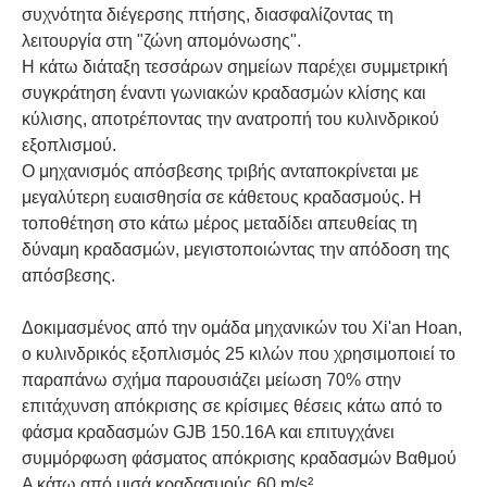
συχνότητα διέγερσης πτήσης, διασφαλίζοντας τη
λειτουργία στη "ζώνη απομόνωσης".
Η κάτω διάταξη τεσσάρων σημείων παρέχει συμμετρική
συγκράτηση έναντι γωνιακών κραδασμών κλίσης και
κύλισης, αποτρέποντας την ανατροπή του κυλινδρικού
εξοπλισμού.
Ο μηχανισμός απόσβεσης τριβής ανταποκρίνεται με
μεγαλύτερη ευαισθησία σε κάθετους κραδασμούς. Η
τοποθέτηση στο κάτω μέρος μεταδίδει απευθείας τη
δύναμη κραδασμών, μεγιστοποιώντας την απόδοση της
απόσβεσης.
Δοκιμασμένος από την ομάδα μηχανικών του Xi'an Hoan,
ο κυλινδρικός εξοπλισμός 25 κιλών που χρησιμοποιεί το
παραπάνω σχήμα παρουσιάζει μείωση 70% στην
επιτάχυνση απόκρισης σε κρίσιμες θέσεις κάτω από το
φάσμα κραδασμών GJB 150.16A και επιτυγχάνει
συμμόρφωση φάσματος απόκρισης κραδασμών Βαθμού
Α κάτω από μισά κραδασμούς 60 m/s²