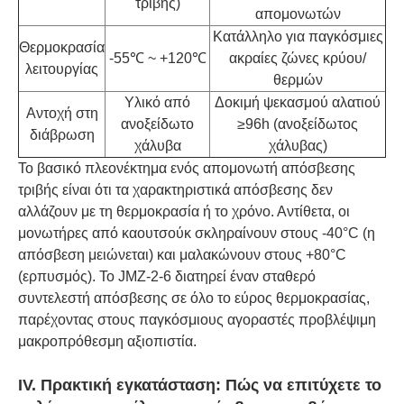
τριβής)
απομονωτών
Κατάλληλο για παγκόσμιες
Θερμοκρασία
-55℃ ~ +120℃
ακραίες ζώνες κρύου/
λειτουργίας
θερμών
Υλικό από
Δοκιμή ψεκασμού αλατιού
Αντοχή στη
ανοξείδωτο
≥96h (ανοξείδωτος
διάβρωση
χάλυβα
χάλυβας)
Το βασικό πλεονέκτημα ενός απομονωτή απόσβεσης
τριβής είναι ότι τα χαρακτηριστικά απόσβεσης δεν
αλλάζουν με τη θερμοκρασία ή το χρόνο. Αντίθετα, οι
μονωτήρες από καουτσούκ σκληραίνουν στους -40°C (η
απόσβεση μειώνεται) και μαλακώνουν στους +80°C
(ερπυσμός). Το JMZ-2-6 διατηρεί έναν σταθερό
συντελεστή απόσβεσης σε όλο το εύρος θερμοκρασίας,
παρέχοντας στους παγκόσμιους αγοραστές προβλέψιμη
μακροπρόθεσμη αξιοπιστία.
IV. Πρακτική εγκατάσταση: Πώς να επιτύχετε το