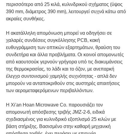
περισσότερο από 25 κιλά, κυλινδρικού σχήματος (ύψος
390 mm, διάμετρος 390 mm), λειτουργεί συχνά κάτω από
ακραίες συνθήκες.
Η ακατάλληλη απομόνωση μπορεί να οδηγήσει σε
χαλαρές συνδέσεις συγκόλλησης PCB, κακή
ευθυγράμμιση των οπτικών εξαρτημάτων, θραύση του
συνδετήρα και άλλα προβλήματα. Οι κοινοί απομονωτές
από καουτσούκ γερνούν γρήγορα υπό τις διακυμάνσεις
της θερμοκρασίας, το λάδι και το όζον, με ανεπαρκή
έλεγχο συντονισμού χαμηλής συχνότητας - απλά δεν
μπορούν να ανταποκριθούν στις αυστηρές απαιτήσεις
των αερομεταφερόμενων περιβαλλόντων.
Η Xi'an Hoan Microwave Co. παρουσιάζει τον
απομονωτή απόσβεσης τριβής JMZ-2-6, ειδικά
σχεδιασμένος για κυλινδρικό εξοπλισμό 25 κιλών με
βάση στήριξης. Βασισμένο στην καθαρή μηχανική
απόσβεση τριβής, έχει περάσει με επιτυχία