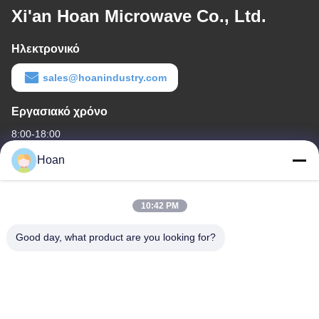
Xi'an Hoan Microwave Co., Ltd.
Ηλεκτρονικό
sales@hoanindustry.com
Εργασιακό χρόνο
8:00-18:00
Hoan
Η διεύθυνσή μας
Διεύθυνση εταιρείας
10:42 PM
F7, κτίριο 2, βιομηχανικό πάρκο Xinkai, δρόμος Jinye 2, ζώνη
υψηλής τεχνολογίας, Xi'an
Good day, what product are you looking for?
Διεύθυνση εργοστασίου
F7, κτίριο 2, βιομηχανικό πάρκο Xinkai, δρόμος Jinye 2, ζώνη
υψηλής τεχνολογίας, Xi'an
Τηλεφώνημα