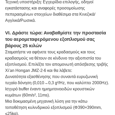
Τεχνική υποστήριξη: Εγχειρίδια επιλογής, οδηγοί
εγκατάστασης και αναφορές προσομοίωσης
πεπερασμένων στοιχείων διαθέσιμα στα Κινεζικά/
Αγγλικά/Ρωσικά.
VI. Δράστε τώρα: Αναβαθμίστε την προστασία
του αερομεταφερόμενου εξοπλισμού σας
βάρους 25 κιλών
Σταματήστε να αφήνετε τους κραδασμούς και τους
κραδασμούς να θέτουν σε κίνδυνο την αξιοπιστία του
εξοπλισμού. Επιλέξτε τον απομονωτή απόσβεσης τριβής
Xi'an Hongan JMZ-2-6 και θα λάβετε:
Δυνατότητα εξασθένησης που συναντά ευρυζωνική
τυχαία δόνηση (0,010→0,3 g²/Hz, που καλύπτει 2000Hz).
Ισχυρό buffer έναντι ημιημιτονοειδών κρουστικών
κυμάτων (60m/s², 11ms).
Μια δοκιμασμένη μηχανική λύση για την κάτω
τοποθέτηση κυλινδρικού εξοπλισμού (Φ390×390mm,
≤25kg).