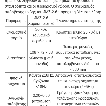
πρέπει να ληφθούν υπόψη η χωρητικότητα φορτίου, η
σταθερότητα και οι περιορισμοί χώρου. Ο σχεδιασμός
απόσβεσης τριβής του JMZ-2-6 παρέχει τη βέλτιστη λύση:
JMZ-2-6
Παράμετρος
Πλεονέκτημα αντιστοίχισης
Χαρακτηριστικό
30 κιλά
Ονομαστικό
Καλύπτει τέλεια 25 κιλά με
(δυναμικό
φορτίο
περιθώριο
περιθώριο)
Τέσσερις μονάδες
108 × 72 × 38
συμμετρικά τοποθετημένες
Διαστάσεις
χιλιοστά (μονή
στο κάτω μέρος,
μονάδα)
καταλαμβάνουν διάμετρο
<330 mm
Κάθετη ≤18Hz,
Αποφεύγει αποτελεσματικά
Φυσική
Οριζόντια
την κυρίαρχη συχνότητα
συχνότητα
≤18Hz
στον αέρα (2~5Hz)
Γρήγορη εξασθένηση της
0,20~0,30
Αναλογία
ταλάντωσης κραδασμών,
(απόσβεση
απόσβεσης
υπερτερεί των ελαστικών