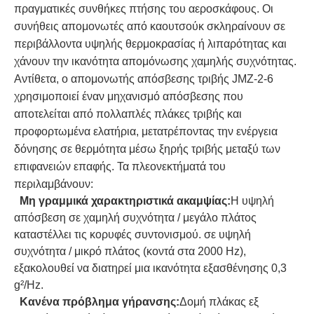
πραγματικές συνθήκες πτήσης του αεροσκάφους. Οι
συνήθεις απομονωτές από καουτσούκ σκληραίνουν σε
περιβάλλοντα υψηλής θερμοκρασίας ή λιπαρότητας και
χάνουν την ικανότητα απομόνωσης χαμηλής συχνότητας.
Αντίθετα, ο απομονωτής απόσβεσης τριβής JMZ-2-6
χρησιμοποιεί έναν μηχανισμό απόσβεσης που
αποτελείται από πολλαπλές πλάκες τριβής και
προφορτωμένα ελατήρια, μετατρέποντας την ενέργεια
δόνησης σε θερμότητα μέσω ξηρής τριβής μεταξύ των
επιφανειών επαφής. Τα πλεονεκτήματά του
περιλαμβάνουν:
Μη γραμμικά χαρακτηριστικά ακαμψίας:
Η υψηλή
απόσβεση σε χαμηλή συχνότητα / μεγάλο πλάτος
καταστέλλει τις κορυφές συντονισμού. σε υψηλή
συχνότητα / μικρό πλάτος (κοντά στα 2000 Hz),
εξακολουθεί να διατηρεί μια ικανότητα εξασθένησης 0,3
g²/Hz.
Κανένα πρόβλημα γήρανσης:
Δομή πλάκας εξ