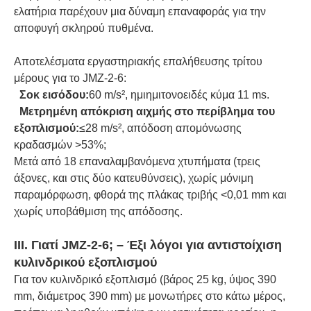
ελατήρια παρέχουν μια δύναμη επαναφοράς για την
αποφυγή σκληρού πυθμένα.
Αποτελέσματα εργαστηριακής επαλήθευσης τρίτου
μέρους για το JMZ-2-6:
Σοκ εισόδου:
60 m/s², ημιημιτονοειδές κύμα 11 ms.
Μετρημένη απόκριση αιχμής στο περίβλημα του
εξοπλισμού:
≤28 m/s², απόδοση απομόνωσης
κραδασμών >53%;
Μετά από 18 επαναλαμβανόμενα χτυπήματα (τρεις
άξονες, και στις δύο κατευθύνσεις), χωρίς μόνιμη
παραμόρφωση, φθορά της πλάκας τριβής <0,01 mm και
χωρίς υποβάθμιση της απόδοσης.
III. Γιατί JMZ-2-6; – Έξι λόγοι για αντιστοίχιση
κυλινδρικού εξοπλισμού
Για τον κυλινδρικό εξοπλισμό (βάρος 25 kg, ύψος 390
mm, διάμετρος 390 mm) με μονωτήρες στο κάτω μέρος,