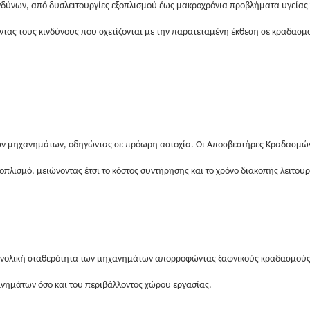
νδύνων, από δυσλειτουργίες εξοπλισμού έως μακροχρόνια προβλήματα υγείας
τας τους κινδύνους που σχετίζονται με την παρατεταμένη έκθεση σε κραδασμ
των μηχανημάτων, οδηγώντας σε πρόωρη αστοχία. Οι Αποσβεστήρες Κραδασμώ
πλισμό, μειώνοντας έτσι το κόστος συντήρησης και το χρόνο διακοπής λειτουρ
ολική σταθερότητα των μηχανημάτων απορροφώντας ξαφνικούς κραδασμούς. Αυ
νημάτων όσο και του περιβάλλοντος χώρου εργασίας.