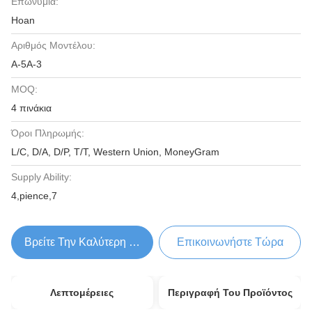
Επωνυμία:
Hoan
Αριθμός Μοντέλου:
Α-5Α-3
MOQ:
4 πινάκια
Όροι Πληρωμής:
L/C, D/A, D/P, T/T, Western Union, MoneyGram
Supply Ability:
4,pience,7
Βρείτε Την Καλύτερη Τιμή
Επικοινωνήστε Τώρα
Λεπτομέρειες
Περιγραφή Του Προϊόντος