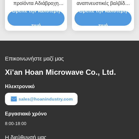
προϊόντα Αδιάβροχη
αναπνευστικές βαλβίδες
αναπνευστική βαλβίδα για
Βρείτε την καλύτερη
Βρείτε την καλύτερη
Προσαρμοσμένα
βέλτιστη προστασία του
προϊόντα για
εξοπλισμού και
τιμή
καταναλωτικά
τιμή
σταθερότητα της πίεσης
ηλεκτρονικά προϊόντα και
του αέρα
υδροστασία επιπέδου
IP68
Επικοινωνήστε μαζί μας
Xi'an Hoan Microwave Co., Ltd.
Ηλεκτρονικό
sales@hoanindustry.com
Εργασιακό χρόνο
8:00-18:00
Η διεύθυνσή μας