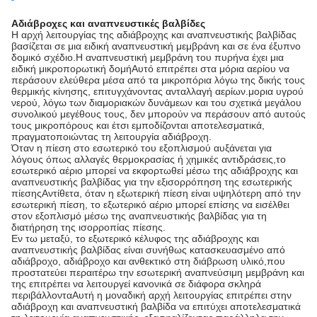
Αδιάβροχες και αναπνευστικές βαλβίδες
Η αρχή λειτουργίας της αδιάβροχης και αναπνευστικής βαλβίδας
βασίζεται σε μια ειδική αναπνευστική μεμβράνη και σε ένα έξυπνο
δομικό σχέδιο.Η αναπνευστική μεμβράνη του πυρήνα έχει μια
ειδική μικροπορωτική δομήΑυτό επιτρέπει στα μόρια αερίου να
περάσουν ελεύθερα μέσα από τα μικροπόρια λόγω της δικής τους
θερμικής κίνησης, επιτυγχάνοντας ανταλλαγή αερίων.μορια υγρού
νερού, λόγω των διαμοριακών δυνάμεων και του σχετικά μεγάλου
συνολικού μεγέθους τους, δεν μπορούν να περάσουν από αυτούς
τους μικροπόρους και έτσι εμποδίζονται αποτελεσματικά,
πραγματοποιώντας τη λειτουργία αδιάβροχη.
Όταν η πίεση στο εσωτερικό του εξοπλισμού αυξάνεται για
λόγους όπως αλλαγές θερμοκρασίας ή χημικές αντιδράσεις,το
εσωτερικό αέριο μπορεί να εκφορτωθεί μέσω της αδιάβροχης και
αναπνευστικής βαλβίδας για την εξισορρόπηση της εσωτερικής
πίεσηςΑντίθετα, όταν η εξωτερική πίεση είναι υψηλότερη από την
εσωτερική πίεση, το εξωτερικό αέριο μπορεί επίσης να εισέλθει
στον εξοπλισμό μέσω της αναπνευστικής βαλβίδας για τη
διατήρηση της ισορροπίας πίεσης.
Εν τω μεταξύ, το εξωτερικό κέλυφος της αδιάβροχης και
αναπνευστικής βαλβίδας είναι συνήθως κατασκευασμένο από
αδιάβροχο, αδιάβροχο και ανθεκτικό στη διάβρωση υλικό,που
προστατεύει περαιτέρω την εσωτερική αναπνεύσιμη μεμβράνη και
της επιτρέπει να λειτουργεί κανονικά σε διάφορα σκληρά
περιβάλλονταΑυτή η μοναδική αρχή λειτουργίας επιτρέπει στην
αδιάβροχη και αναπνευστική βαλβίδα να επιτύχει αποτελεσματικά