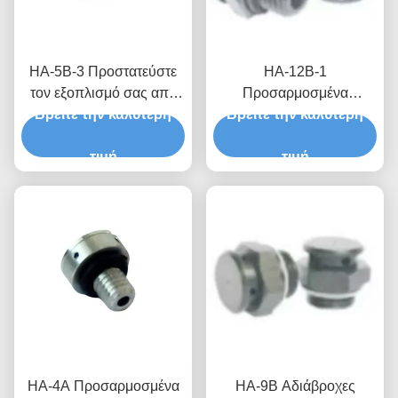
HA-5B-3 Προστατεύστε
HA-12B-1
τον εξοπλισμό σας από
Προσαρμοσμένα
διαφορές πίεσης και υγρό
Βρείτε την καλύτερη
Βρείτε την καλύτερη
προϊόντα Αδιάβροχες
περιβάλλον με
αναπνευστικές βαλβίδες
προσαρμοσμένες
τιμή
για ανεμογεννήτριες με
τιμή
αδιάβροχες και
υψηλή διαπερατότητα
αναπνευστικές βαλβίδες
αέρα και πίεση
αποκλεισμού νερού
HA-4A Προσαρμοσμένα
HA-9B Αδιάβροχες