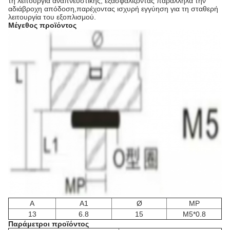
τη λειτουργία αναπνευστικής, εξασφαλίζοντας παράλληλα την
αδιάβροχη απόδοση,παρέχοντας ισχυρή εγγύηση για τη σταθερή
λειτουργία του εξοπλισμού.
Μέγεθος προϊόντος
Α
Α1
Ø
MP
13
6.8
15
Μ5*0.8
Παράμετροι προϊόντος