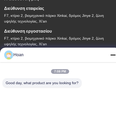
Διεύθυνση εταιρείας
F7, κτίριο 2, βιομηχανικό πάρκο Xinkai, δρόμος Jinye 2, ζώνη
υψηλής τεχνολογίας, Xi'an
Διεύθυνση εργοστασίου
F7, κτίριο 2, βιομηχανικό πάρκο Xinkai, δρόμος Jinye 2, ζώνη
υψηλής τεχνολογίας, Xi'an
Τηλεφώνημα
Hoan
86--18740357801
7:08 PM
Good day, what product are you looking for?
Κίνα Καλή ποιότητα Μονωτής δόνησης σχοινιών καλωδίων
Προμηθευτής. 2024-2026 Xi'an Hoan Microwave Co., Ltd. .
Διατηρούνται όλα τα πνευματικά δικαιώματα.
Πολιτική απορρήτου
|
Sitemap